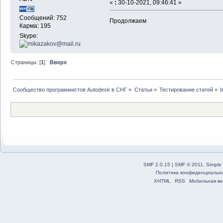
«
:
30-10-2021, 09:46:41 »
Сообщений: 752
Продолжаем
Карма: 195
Skype:
Страницы: [
1
]
Вверх
Сообщество программистов Autodesk в СНГ
»
Статьи
»
Тестирование статей
»
I
SMF 2.0.15
|
SMF © 2011
,
Simple
Политика конфиденциальн
XHTML
RSS
Мобильная ве