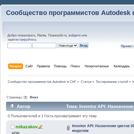
Сообщество программистов Autodesk 
Добро пожаловать,
Гость
. Пожалуйста,
войдите
или
зарегистрируйтесь
.
Проект
Начало
Сайт
Правила
Помощь
Поиск
 Непрочитанные 
Календарь
Сообщество программистов Autodesk в СНГ
»
Статьи
»
Тестирование статей
»
I
Страницы: [
1
]
Вниз
Автор
Тема: Inventor API: Назначени
раз)
0 Пользователей и 1 Гость просматривают эту тему.
Inventor API: Назначение цветов 3
mikazakov
моделям
ADN