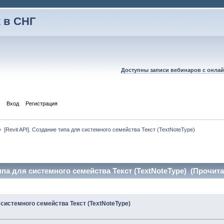
 в СНГ
Доступны записи вебинаров с онлай
Вход
Регистрация
»
[Revit API]. Создание типа для системного семейства Текст (TextNoteType)
типа для системного семейства Текст (TextNoteType) (Прочита
я системного семейства Текст (TextNoteType)