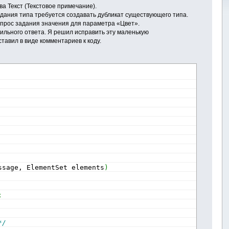
а Текст (Текстовое примечание).
здания типа требуется создавать дубликат существующего типа.
вопрос задания значения для параметра «Цвет».
вильного ответа. Я решил исправить эту маленькую
тавил в виде комментариев к коду.
ssage, ElementSet elements
)
;
*/