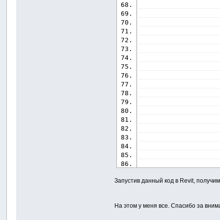
                    
                    
                    
                    
                    
                    
                    
                    
                    
                    
                    
                    
                    
Запустив данный код в Revit, получ
                    
                    
На этом у меня все. Спасибо за вни
                    