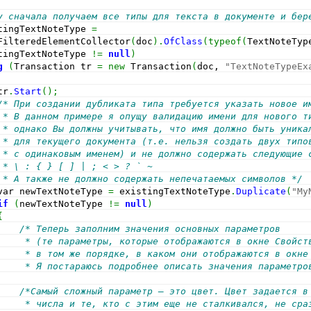
у сначала получаем все типы для текста в документе и бер
tingTextNoteType 
=
FilteredElementCollector
(
doc
)
.
OfClass
(
typeof
(
TextNoteTyp
tingTextNoteType 
!=
null
)
g
(
Transaction tr 
=
new
 Transaction
(
doc, 
"TextNoteTypeEx
tr
.
Start
(
)
;
/* При создании дубликата типа требуется указать новое и
 * В данном примере я опущу валидацию имени для нового т
 * однако Вы должны учитывать, что имя должно быть уника
 * для текущего документа (т.е. нельзя создать двух типо
 * с одинаковым именем) и не должно содержать следующие 
 * \ : { } [ ] | ; < > ? ` ~
 * А также не должно содержать непечатаемых символов */
var newTextNoteType 
=
 existingTextNoteType
.
Duplicate
(
"My
if
(
newTextNoteType 
!=
null
)
{
/* Теперь заполним значения основных параметров 
     * (те параметры, которые отображаются в окне Свойст
     * в том же порядке, в каком они отображаются в окне
     * Я постараюсь подробнее описать значения параметро
/*Самый сложный параметр – это цвет. Цвет задается в
     * числа и те, кто с этим еще не сталкивался, не сра