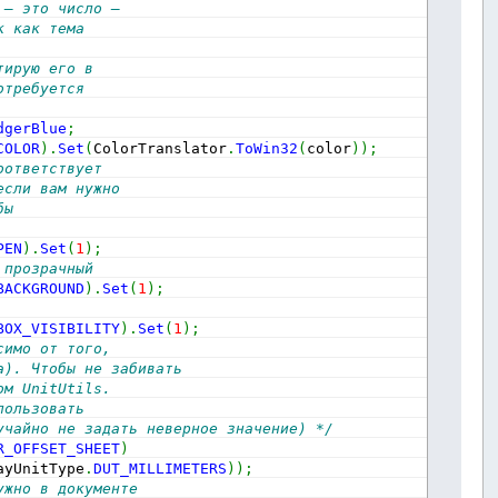
 – это число – 
к как тема 
тирую его в 
отребуется 
dgerBlue
;
COLOR
)
.
Set
(
ColorTranslator
.
ToWin32
(
color
)
)
;
оответствует 
если вам нужно 
бы 
PEN
)
.
Set
(
1
)
;
 прозрачный
BACKGROUND
)
.
Set
(
1
)
;
BOX_VISIBILITY
)
.
Set
(
1
)
;
симо от того,
а). Чтобы не забивать 
ом UnitUtils. 
пользовать 
учайно не задать неверное значение) */
R_OFFSET_SHEET
)
ayUnitType
.
DUT_MILLIMETERS
)
)
;
ужно в документе 