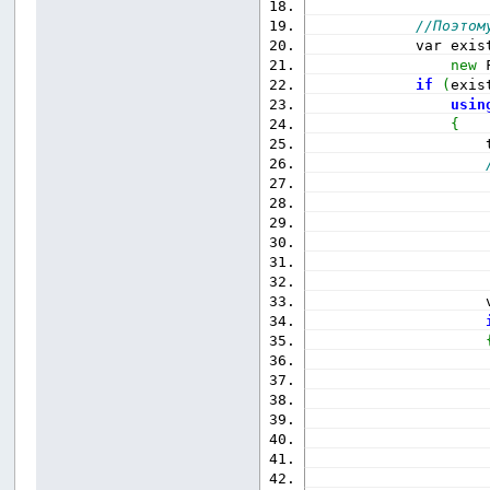
//Поэтом
            var exis
new
 
if
(
exis
usin
{
                    
                    
                    
                    
                    
                    
                    
                    
                    
                    
                    
                    