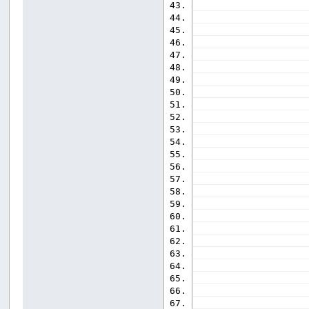
                    
                    
                    
                    
                    
                    
                    
                    
                    
                    
                    
                    
                    
                    
                    
                    
                    
                    