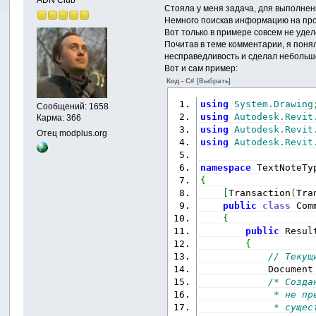
Стояла у меня задача, для выполнен
Немного поискав информацию на про
Вот только в примере совсем не уде
Почитав в теме комментарии, я понял
несправедливость и сделал небольшо
Вот и сам пример:
Код - C#
[Выбрать]
using
System.Drawing
Сообщений: 1658
using
Autodesk.Revit
Карма: 366
using
Autodesk.Revit
Отец modplus.org
using
Autodesk.Revit
namespace
 TextNoteTy
{
[
Transaction
(
Tra
public
class
 Com
{
public
 Resul
{
// Текущ
            Document
/* Созда
             * не пр
             * сущес