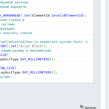
ебуемой засечки
риваю варианты 
R_ARROWHEAD
)
.
Set
(
ElementId
.
InvalidElementId
)
;
чная строка и 
 системе. 
проводил
к получить список 
/wpf/advanced/how-to-enumerate-system-fonts */
FONT
)
.
Set
(
"Arial Black"
)
;
 задаю размер в миллиметрах
SIZE
)
ayUnitType
.
DUT_MILLIMETERS
)
)
;
TAB_SIZE
)
layUnitType
.
DUT_MILLIMETERS
)
)
;
нутый»
STYLE_BOLD
)
.
Set
(
0
)
;
STYLE_ITALIC
)
.
Set
(
1
)
;
STYLE_UNDERLINE
)
.
Set
(
1
)
;
 
0.0
WIDTH_SCALE
)
.
Set
(
1.0
)
;
Записан