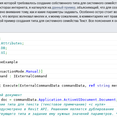
ия которой требовалось создание собственного типа для системного семейств
сторах интернета, я наткнулся на
данный пример
, объясняющий, что для со
лено внимание тому, как и какие параметры задавать. Особенно остро стоит 
, что вопрос волновал многих и, к моему сожалению, в комментариях нет пра
й пример создания типа для системного семейства Текст. Все пояснения я ос
;
.Attributes
;
.DB
;
.UI
;
peExample
nsactionMode
.
Manual
)
]
mand 
:
 IExternalCommand
t Execute
(
ExternalCommandData commandData, 
ref
string
 me
ий документ
 doc 
=
 commandData
.
Application
.
ActiveUIDocument
.
Document
ние типа для текста (текстовое примечание) «с нуля» 
едусмотрено в Revit API. Решением является дублирование 
твующего типа и задание ему нужных значений параметров. 