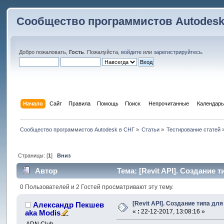
Сообщество программистов Autodesk
Добро пожаловать,
Гость
. Пожалуйста,
войдите
или
зарегистрируйтесь
.
Начало
Сайт
Правила
Помощь
Поиск
 Непрочитанные 
Календарь
Сообщество программистов Autodesk в СНГ
»
Статьи
»
Тестирование статей
Страницы: [
1
]
Вниз
Автор
Тема: [Revit API]. Создание 
0 Пользователей и 2 Гостей просматривают эту тему.
[Revit API]. Создание типа дл
Александр Пекшев
«
:
22-12-2017, 13:08:16 »
aka Modis
ADN Club