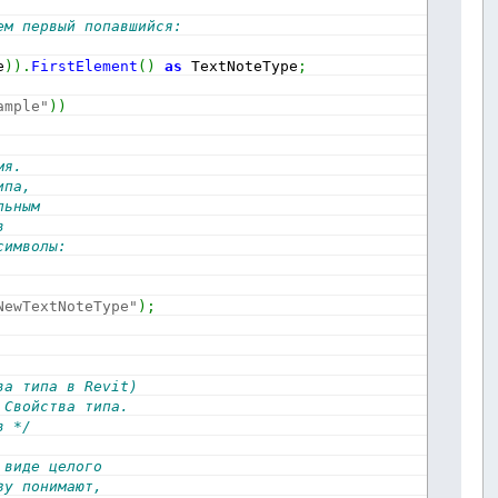
ем первый попавшийся: 
e
)
)
.
FirstElement
(
)
as
 TextNoteType
;
ample"
)
)
мя. 
ипа, 
льным 
в 
символы:
NewTextNoteType"
)
;
ва типа в Revit) 
 Свойства типа. 
в */
 виде целого 
зу понимают, 