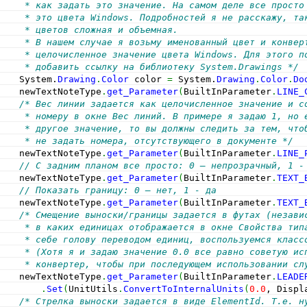
     * как задать это значение. На самом деле все просто
     * это цвета Windows. Подробностей я не расскажу, та
     * цветов сложная и объемная.
     * В нашем случае я возьму именованный цвет и конвер
     * целочисленное значение цвета Windows. Для этого п
     * добавить ссылку на библиотеку System.Drawings */
System.
Drawing
.
Color
 color 
=
System.
Drawing
.
Color
.
Do
    newTextNoteType
.
get_Parameter
(
BuiltInParameter
.
LINE_
/* Вес линии задается как целочисленное значение и с
     * номеру в окне Вес линий. В примере я задаю 1, но 
     * другое значение, то вы должны следить за тем, что
     * не задать номера, отсутствующего в документе */
    newTextNoteType
.
get_Parameter
(
BuiltInParameter
.
LINE_
// С задним планом все просто: 0 – непрозрачный, 1 -
    newTextNoteType
.
get_Parameter
(
BuiltInParameter
.
TEXT_
// Показать границу: 0 – нет, 1 - да
    newTextNoteType
.
get_Parameter
(
BuiltInParameter
.
TEXT_
/* Смещение выноски/границы задается в футах (незави
     * в каких единицах отображается в окне Свойства тип
     * себе голову переводом единиц, воспользуемся класс
     * (Хотя я и задаю значение 0.0 все равно советую ис
     * конвертер, чтобы при последующем использовании сл
    newTextNoteType
.
get_Parameter
(
BuiltInParameter
.
LEADE
.
Set
(
UnitUtils
.
ConvertToInternalUnits
(
0.0
, Displ
/* Стрелка выноски задается в виде ElementId. Т.е. н