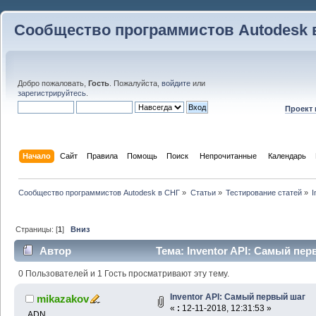
Сообщество программистов Autodesk 
Добро пожаловать,
Гость
. Пожалуйста,
войдите
или
зарегистрируйтесь
.
Проект
Начало
Сайт
Правила
Помощь
Поиск
 Непрочитанные 
Календарь
Сообщество программистов Autodesk в СНГ
»
Статьи
»
Тестирование статей
»
I
Страницы: [
1
]
Вниз
Автор
Тема: Inventor API: Самый пер
0 Пользователей и 1 Гость просматривают эту тему.
Inventor API: Самый первый шаг
mikazakov
«
:
12-11-2018, 12:31:53 »
ADN