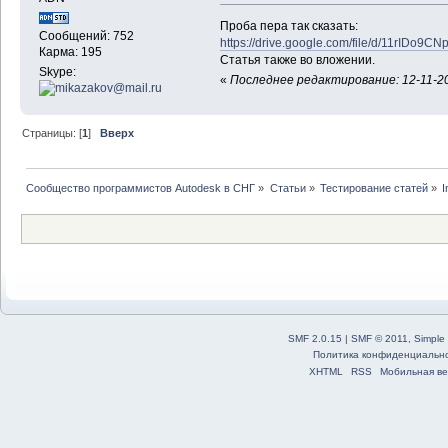
Проба пера так сказать:
Сообщений: 752
https://drive.google.com/file/d/11rIDo
Карма: 195
Статья также во вложении.
Skype:
«
Последнее редактирование: 12-11-20
Страницы: [
1
]
Вверх
Сообщество программистов Autodesk в СНГ
»
Статьи
»
Тестирование статей
»
I
SMF 2.0.15
|
SMF © 2011
,
Simple
Политика конфиденциальн
XHTML
RSS
Мобильная ве