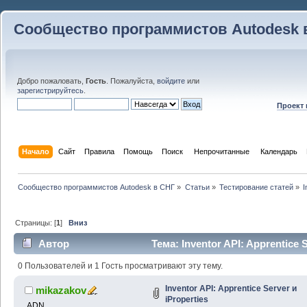
Сообщество программистов Autodesk 
Добро пожаловать,
Гость
. Пожалуйста,
войдите
или
зарегистрируйтесь
.
Проект
Начало
Сайт
Правила
Помощь
Поиск
 Непрочитанные 
Календарь
Сообщество программистов Autodesk в СНГ
»
Статьи
»
Тестирование статей
»
I
Страницы: [
1
]
Вниз
Автор
Тема: Inventor API: Apprentice 
раз)
0 Пользователей и 1 Гость просматривают эту тему.
Inventor API: Apprentice Server и
mikazakov
iProperties
ADN