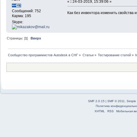
«
:
24-03-2019, 15:39:06 »
Сообщений: 752
Как без инвентора изменить свойства 
Карма: 195
Skype:
Страницы: [
1
]
Вверх
Сообщество программистов Autodesk в СНГ
»
Статьи
»
Тестирование статей
»
I
SMF 2.0.15
|
SMF © 2011
,
Simple
Политика конфиденциальн
XHTML
RSS
Мобильная ве