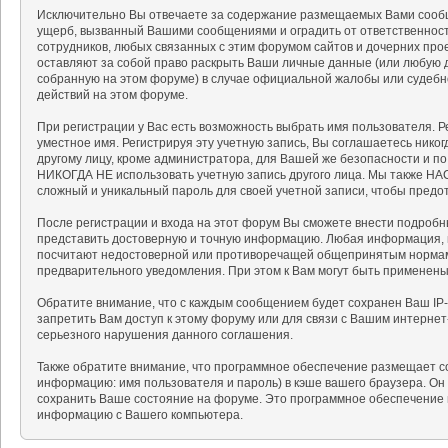
Исключительно Вы отвечаете за содержание размещаемых Вами сообщ
ущерб, вызванный Вашими сообщениями и оградить от ответственности
сотрудников, любых связанных с этим форумом сайтов и дочерних про
оставляют за собой право раскрыть Ваши личные данные (или любую 
собранную на этом форуме) в случае официальной жалобы или судебн
действий на этом форуме.
При регистрации у Вас есть возможность выбрать имя пользователя. 
уместное имя. Регистрируя эту учетную запись, Вы соглашаетесь нико
другому лицу, кроме администратора, для Вашей же безопасности и п
НИКОГДА НЕ использовать учетную запись другого лица. Мы также 
сложный и уникальный пароль для своей учетной записи, чтобы предот
После регистрации и входа на этот форум Вы сможете внести подробн
представить достоверную и точную информацию. Любая информация, 
посчитают недостоверной или противоречащей общепринятым нормам 
предварительного уведомления. При этом к Вам могут быть применен
Обратите внимание, что с каждым сообщением будет сохранен Ваш IP-
запретить Вам доступ к этому форуму или для связи с Вашим интерне
серьезного нарушения данного соглашения.
Также обратите внимание, что программное обеспечение размещает c
информацию: имя пользователя и пароль) в кэше вашего браузера. Он
сохранить Ваше состояние на форуме. Это программное обеспечение н
информацию с Вашего компьютера.