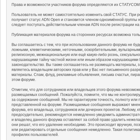
Права и возможности участников форума определяются их СТАТУСОМ
Пользователь не может самостоятельно изменить свой СТАТУС. При р
получает статус ADN Open и становится членом одноимённой группы на
следует поступать действительным членам ADN после регистрации на
Публикация материалов форума на сторонних ресурсах возможна тольк
Вы соглашаетесь с тем, что при использовании данного форума не б
ложными, клеветническими, неточными, оскорбительными, вульгарным
религиозную, межнациональную или ещё какую-либо рознь, сексуальн
нарушающими тайну частной жизни или иным образом нарушающими 
законодательство. Вы также соглашаетесь не размещать материалы, 
являетесь владельцем авторских прав или у Вас нет письменного разр
материалы. Спам, флуд, рекламные объявления, письма счастья, пир
этом форуме.
Отметим, что для сотрудников или владельцев этого форума невозмож
размещаемых сообщений. Пожалуйста, помните, что мы не контролируе
за содержание сообщений. Мы не гарантируем точность, полноту или 
представленной на форуме. Размещаемые сообщения выражают мнение
форума, его владельца, сотрудников или дочерних проектов. Любому, 
предосудительно, рекомендуется немедленно уведомить администрат
и владелец данного форума оставляют за собой право удалить нежела
они решат, что его удаление необходимо. Это происходит вручную, поэ
или редактировать отдельные сообщения немедленно. Такая политика
профилях пользователей.