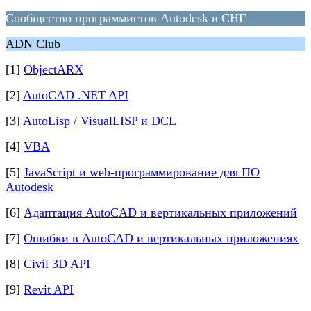
Сообщество программистов Autodesk в СНГ
ADN Club
[1]
ObjectARX
[2]
AutoCAD .NET API
[3]
AutoLisp / VisualLISP и DCL
[4]
VBA
[5]
JavaScript и web-программирование для ПО
Autodesk
[6]
Адаптация AutoCAD и вертикальных приложений
[7]
Ошибки в AutoCAD и вертикальных приложениях
[8]
Civil 3D API
[9]
Revit API