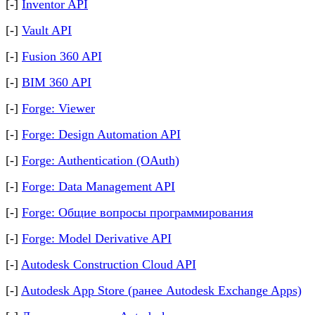
[-]
Inventor API
[-]
Vault API
[-]
Fusion 360 API
[-]
BIM 360 API
[-]
Forge: Viewer
[-]
Forge: Design Automation API
[-]
Forge: Authentication (OAuth)
[-]
Forge: Data Management API
[-]
Forge: Общие вопросы программирования
[-]
Forge: Model Derivative API
[-]
Autodesk Construction Cloud API
[-]
Autodesk App Store (ранее Autodesk Exchange Apps)