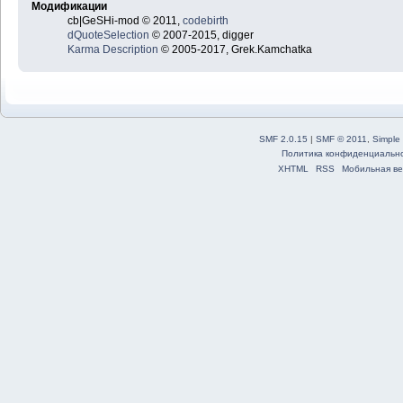
Модификации
cb|GeSHi-mod © 2011,
codebirth
dQuoteSelection
© 2007-2015, digger
Karma Description
© 2005-2017, Grek.Kamchatka
SMF 2.0.15
|
SMF © 2011
,
Simple
Политика конфиденциальн
XHTML
RSS
Мобильная ве