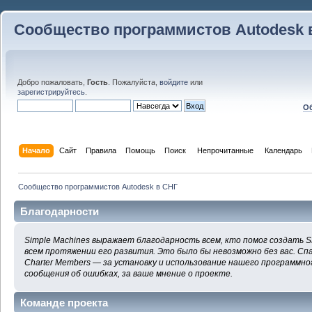
Сообщество программистов Autodesk 
Добро пожаловать,
Гость
. Пожалуйста,
войдите
или
зарегистрируйтесь
.
Об
Начало
Сайт
Правила
Помощь
Поиск
 Непрочитанные 
Календарь
Сообщество программистов Autodesk в СНГ
Благодарности
Simple Machines выражает благодарность всем, кто помог создать S
всем протяжении его развития. Это было бы невозможно без вас. Сп
Charter Members — за установку и использование нашего программног
сообщения об ошибках, за ваше мнение о проекте.
Команде проекта