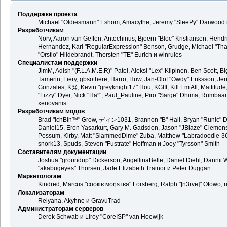
Поддержке проекта
Michael "Oldiesmann" Eshom, Amacythe, Jeremy "SleePy" Darwood и
Разработчикам
Norv, Aaron van Geffen, Antechinus, Bjoern "Bloc" Kristiansen, Hend
Hernandez, Karl "RegularExpression" Benson, Grudge, Michael "Than
"Orstio" Hildebrandt, Thorsten "TE" Eurich и winrules
Специалистам поддержки
JimM, Adish "(F.L.A.M.E.R)" Patel, Aleksi "Lex" Kilpinen, Ben Scott,
Tamerin, Fiery, gbsothere, Harro, Huw, Jan-Olof "Owdy" Eriksson, Jer
Gonzales, K@, Kevin "greyknight17" Hou, KGIII, Kill Em All, Mattitude,
"Fizzy" Dyer, Nick "Ha²", Paul_Pauline, Piro "Sarge" Dhima, Rumbaa
xenovanis
Разработчикам модов
Brad "IchBin™" Grow, ディン1031, Brannon "B" Hall, Bryan "Runic" De
Daniel15, Eren Yasarkurt, Gary M. Gadsdon, Jason "JBlaze" Clemons,
Possum, Kirby, Matt "SlammedDime" Zuba, Matthew "Labradoodle-360"
snork13, Spuds, Steven "Fustrate" Hoffman и Joey "Tyrsson" Smith
Составителям документации
Joshua "groundup" Dickerson, AngellinaBelle, Daniel Diehl, Dannii 
"akabugeyes" Thorsen, Jade Elizabeth Trainor и Peter Duggan
Маркетологам
Kindred, Marcus "cσσкιє мσηѕтєя" Forsberg, Ralph "[n3rve]" Otowo, 
Локализаторам
Relyana, Akyhne и GravuTrad
Администраторам серверов
Derek Schwab и Liroy "CoreISP" van Hoewijk