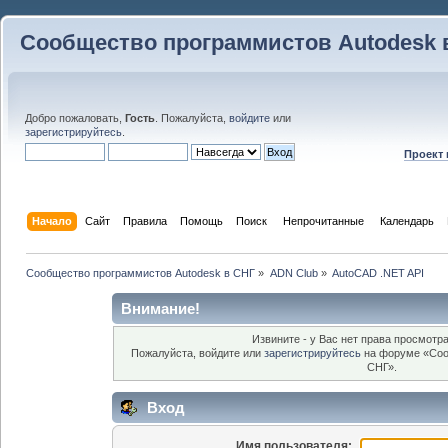
Сообщество программистов Autodesk 
Добро пожаловать,
Гость
. Пожалуйста,
войдите
или
зарегистрируйтесь
.
Проект
Начало
Сайт
Правила
Помощь
Поиск
 Непрочитанные 
Календарь
Сообщество программистов Autodesk в СНГ
»
ADN Club
»
AutoCAD .NET API
Внимание!
Извините - у Вас нет права просмотра
Пожалуйста, войдите или
зарегистрируйтесь
на форуме «Соо
СНГ».
Вход
Имя пользователя: