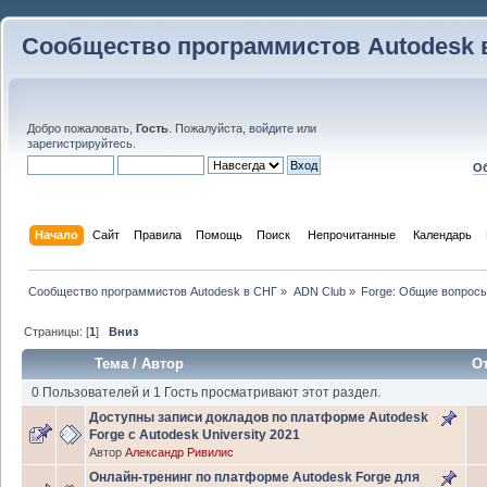
Сообщество программистов Autodesk 
Добро пожаловать,
Гость
. Пожалуйста,
войдите
или
зарегистрируйтесь
.
Об
Начало
Сайт
Правила
Помощь
Поиск
 Непрочитанные 
Календарь
Сообщество программистов Autodesk в СНГ
»
ADN Club
»
Forge: Общие вопрос
Страницы: [
1
]
Вниз
Тема
/
Автор
О
0 Пользователей и 1 Гость просматривают этот раздел.
Доступны записи докладов по платформе Autodesk
Forge с Autodesk University 2021
Автор
Александр Ривилис
Онлайн-тренинг по платформе Autodesk Forge для