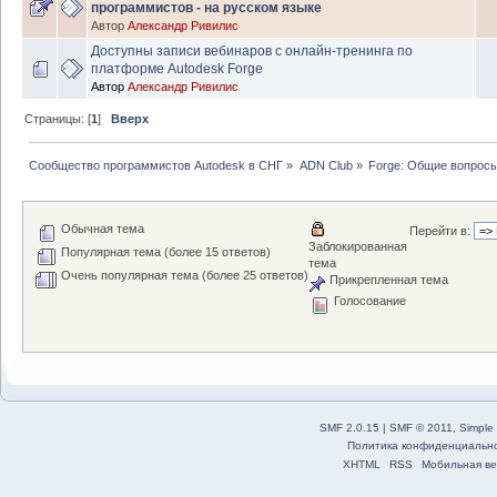
программистов - на русском языке
Автор
Александр Ривилис
Доступны записи вебинаров с онлайн-тренинга по
платформе Autodesk Forge
Автор
Александр Ривилис
Страницы: [
1
]
Вверх
Сообщество программистов Autodesk в СНГ
»
ADN Club
»
Forge: Общие вопрос
Обычная тема
Перейти в:
Заблокированная
Популярная тема (более 15 ответов)
тема
Очень популярная тема (более 25 ответов)
Прикрепленная тема
Голосование
SMF 2.0.15
|
SMF © 2011
,
Simple
Политика конфиденциальн
XHTML
RSS
Мобильная ве