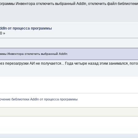
ограммы Инвентора отключить выбранный AddIn, отключить файл библиотеки 
ddIn от процесса программы
0 »
аммы Инвентора отключить выбранный AddIn
ез перезагрузки АИ не получается... Года четыре назад этим занимался, потом
чение библиотеки AddIn от процесса программы