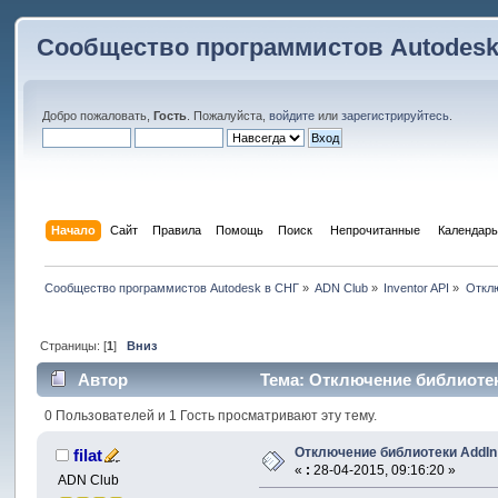
Сообщество программистов Autodesk
Добро пожаловать,
Гость
. Пожалуйста,
войдите
или
зарегистрируйтесь
.
Начало
Сайт
Правила
Помощь
Поиск
 Непрочитанные 
Календарь
Сообщество программистов Autodesk в СНГ
»
ADN Club
»
Inventor API
»
Отклю
Страницы: [
1
]
Вниз
Автор
Тема: Отключение библиотек
0 Пользователей и 1 Гость просматривают эту тему.
Отключение библиотеки AddIn
filat
«
:
28-04-2015, 09:16:20 »
ADN Club