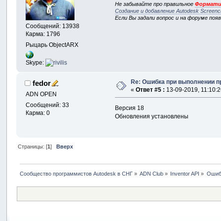
Не забывайте про правильное
Формати
Создание и добавление Autodesk Screenc
Если Вы задали вопрос и на форуме поя
Сообщений: 13938
Карма: 1796
Рыцарь ObjectARX
Skype:
Re: Ошибка при выполнении пр
fedor
«
Ответ #5 :
13-09-2019, 11:10:2
ADN OPEN
Сообщений: 33
Версия 18
Карма: 0
Обновления установлены
Страницы: [
1
]
Вверх
Сообщество программистов Autodesk в СНГ
»
ADN Club
»
Inventor API
»
Ошибк