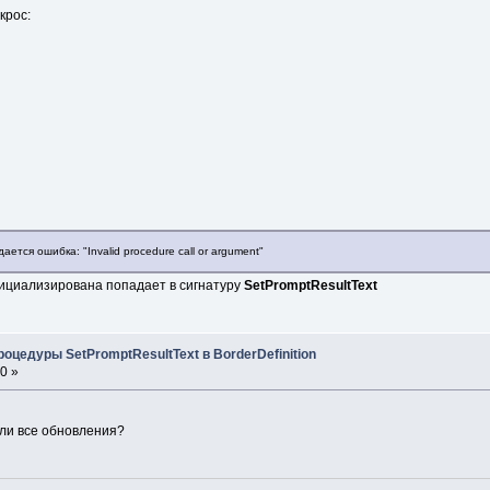
крос:
ется ошибка: "Invalid procedure call or argument"
ициализирована попадает в сигнатуру
SetPromptResultText
оцедуры SetPromptResultText в BorderDefinition
0 »
 ли все обновления?