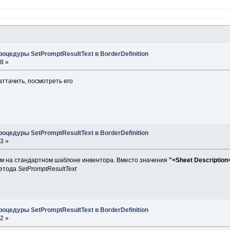
оцедуры SetPromptResultText в BorderDefinition
8 »
ттачить, посмотреть его
оцедуры SetPromptResultText в BorderDefinition
3 »
м на стандартном шаблоне инвентора. Вместо значения
"<Sheet Description
метода
SetPromptResultText
оцедуры SetPromptResultText в BorderDefinition
2 »