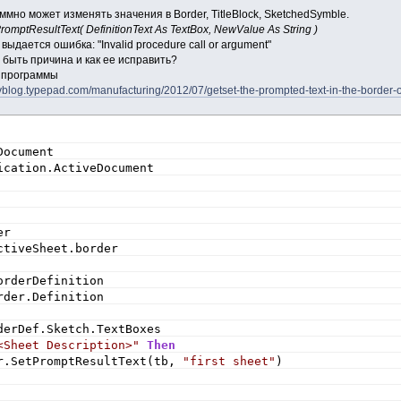
ммно может изменять значения в Border, TitleBlock, SketchedSymble.
romptResultText( DefinitionText As TextBox, NewValue As String )
выдается ошибка: "Invalid procedure call or argument"
 быть причина и как ее исправить?
д программы
vblog.typepad.com/manufacturing/2012/07/getset-the-prompted-text-in-the-border-of
Document
ication.ActiveDocument
er
ctiveSheet.border
orderDefinition
rder.Definition
derDef.Sketch.TextBoxes
<Sheet Description>"
Then
r.SetPromptResultText(tb, 
"first sheet"
)