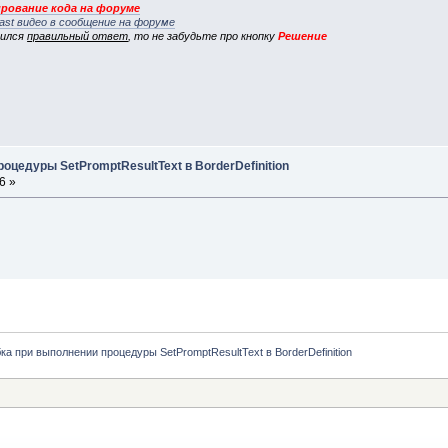
рование кода на форуме
ast видео в сообщение на форуме
вился
правильный ответ
, то не забудьте про кнопку
Решение
оцедуры SetPromptResultText в BorderDefinition
6 »
а при выполнении процедуры SetPromptResultText в BorderDefinition