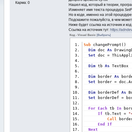
Карма: 0
Нашел код, который в теории, програ
Изменяет имя текста процедура
SetP
Но в коде, именно на этой процедуре 
Подскажите пожалуйста, в чем может
Ниже будет ссылка на источник и ко
Ссылка на источник тут:
https://adnde
Код - Visual Basic
[Выбрать]
Sub
 changePrompt()
Dim
 doc 
As
 Drawing
Set
 doc = ThisAppl
Dim
 tb 
As
 TextBox
Dim
 border 
As
 bord
Set
 border = doc.A
Dim
 borderDef 
As
 B
Set
 borderDef = bo
For
Each
 tb 
In
 bor
If
 tb.Text = 
"
Call
 borde
End
If
Next