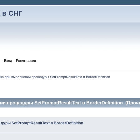
 в СНГ
Вход
Регистрация
а при выполнении процедуры SetPromptResultText в BorderDefinition
 процедуры SetPromptResultText в BorderDefinition (Прочи
уры SetPromptResultText в BorderDefinition