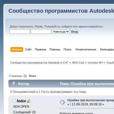
Сообщество программистов Autodesk
Добро пожаловать,
Гость
. Пожалуйста,
войдите
или
зарегистрируйтесь
.
Начало
Сайт
Правила
Помощь
Поиск
 Непрочитанные 
Календарь
Сообщество программистов Autodesk в СНГ
»
ADN Club
»
Inventor API
»
Ошибк
Страницы: [
1
]
Вниз
Автор
Тема: Ошибка при выполнении
0 Пользователей и 1 Гость просматривают эту тему.
Ошибка при выполнении процед
fedor
«
:
12-09-2019, 09:09:16 »
ADN OPEN
Сообщений: 33
Доброго времени суток