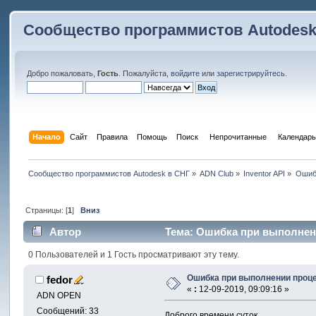
Сообщество программистов Autodesk
Добро пожаловать,
Гость
. Пожалуйста,
войдите
или
зарегистрируйтесь
.
Начало
Сайт
Правила
Помощь
Поиск
 Непрочитанные 
Календарь
Сообщество программистов Autodesk в СНГ
»
ADN Club
»
Inventor API
»
Ошибк
Страницы: [
1
]
Вниз
Автор
Тема: Ошибка при выполнении
0 Пользователей и 1 Гость просматривают эту тему.
Ошибка при выполнении процед
fedor
«
:
12-09-2019, 09:09:16 »
ADN OPEN
Сообщений: 33
Доброго времени суток