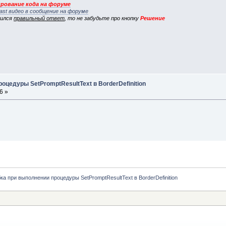
рование кода на форуме
ast видео в сообщение на форуме
вился
правильный ответ
, то не забудьте про кнопку
Решение
оцедуры SetPromptResultText в BorderDefinition
6 »
а при выполнении процедуры SetPromptResultText в BorderDefinition