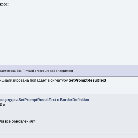
крос:
ется ошибка: "Invalid procedure call or argument"
ициализирована попадает в сигнатуру
SetPromptResultText
оцедуры SetPromptResultText в BorderDefinition
0 »
 ли все обновления?