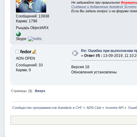
Не забывайте про правильное
Формати
Создание и добавление Autodesk Screenc
Если Вы задали вопрос и на форуме поя
Сообщений: 13938
Карма: 1796
Рыцарь ObjectARX
Skype:
Re: Ошибка при выполнении пр
fedor
«
Ответ #5 :
13-09-2019, 11:10:2
ADN OPEN
Сообщений: 33
Версия 18
Карма: 0
Обновления установлены
Страницы: [
1
]
Вверх
Сообщество программистов Autodesk в СНГ
»
ADN Club
»
Inventor API
»
Ошибк