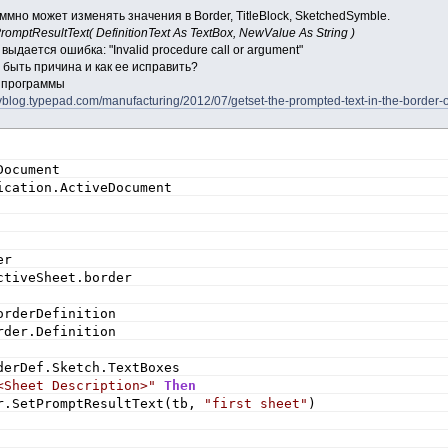
ммно может изменять значения в Border, TitleBlock, SketchedSymble.
romptResultText( DefinitionText As TextBox, NewValue As String )
выдается ошибка: "Invalid procedure call or argument"
 быть причина и как ее исправить?
д программы
vblog.typepad.com/manufacturing/2012/07/getset-the-prompted-text-in-the-border-of
Document
ication.ActiveDocument
er
ctiveSheet.border
orderDefinition
rder.Definition
derDef.Sketch.TextBoxes
<Sheet Description>"
Then
r.SetPromptResultText(tb, 
"first sheet"
)