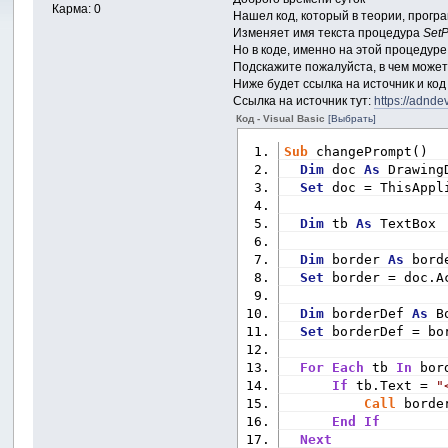
Карма: 0
Нашел код, который в теории, програ
Изменяет имя текста процедура
SetP
Но в коде, именно на этой процедуре 
Подскажите пожалуйста, в чем может
Ниже будет ссылка на источник и ко
Ссылка на источник тут:
https://adnde
Код - Visual Basic
[Выбрать]
Sub
 changePrompt()
Dim
 doc 
As
 Drawing
Set
 doc = ThisAppl
Dim
 tb 
As
 TextBox
Dim
 border 
As
 bord
Set
 border = doc.A
Dim
 borderDef 
As
 B
Set
 borderDef = bo
For
Each
 tb 
In
 bor
If
 tb.Text = 
"
Call
 borde
End
If
Next