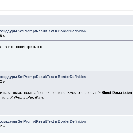
оцедуры SetPromptResultText в BorderDefinition
8 »
ттачить, посмотреть его
оцедуры SetPromptResultText в BorderDefinition
3 »
м на стандартном шаблоне инвентора. Вместо значения
"<Sheet Description
метода
SetPromptResultText
оцедуры SetPromptResultText в BorderDefinition
2 »