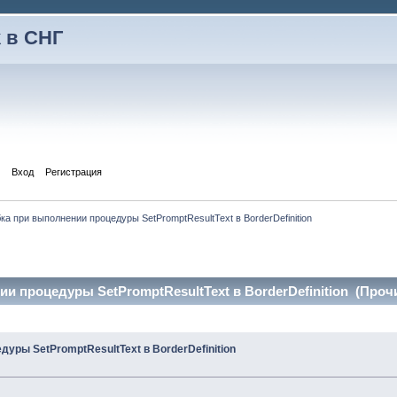
 в СНГ
Вход
Регистрация
а при выполнении процедуры SetPromptResultText в BorderDefinition
 процедуры SetPromptResultText в BorderDefinition (Прочи
уры SetPromptResultText в BorderDefinition