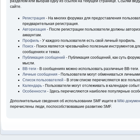
разделом или выбрав одну из ссылок на текущей странице. Ссылки ве
сайте.
Регистрация
- На многих форумах для предоставления пользова
предварительная регистрация.
Авторизация
- После регистрации пользователи должны авторизо
аккаунтам.
Профиль
- У каждого пользователя есть свой личный профиль.
Поиск
- Поиск является чрезвычайно полезным инструментов д
сообщениях и темах.
Публикация сообщений
- Публикация сообщений, как суть форум
мысли.
BB-теги
- В сообщениях можно использовать различные BB-теги.
Личные сообщения
- Пользователи могут обмениваться личным
Список пользователей
- В этом списке перечисляются все польз
Календарь
- Пользователи могут отслеживать в календаре событ
Особенности
- Здесь перечисляются наиболее популярные особ
Дополнительные сведения об использовании SMF ищите в
Wiki-докуме
перечислены люди, поспособствовавшие развитию SMF.