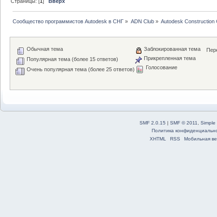
Страницы: [
1
]
Вверх
Сообщество программистов Autodesk в СНГ
»
ADN Club
»
Autodesk Construction 
Обычная тема
Заблокированная тема
Пере
Прикрепленная тема
Популярная тема (более 15 ответов)
Голосование
Очень популярная тема (более 25 ответов)
SMF 2.0.15
|
SMF © 2011
,
Simple
Политика конфиденциальн
XHTML
RSS
Мобильная ве