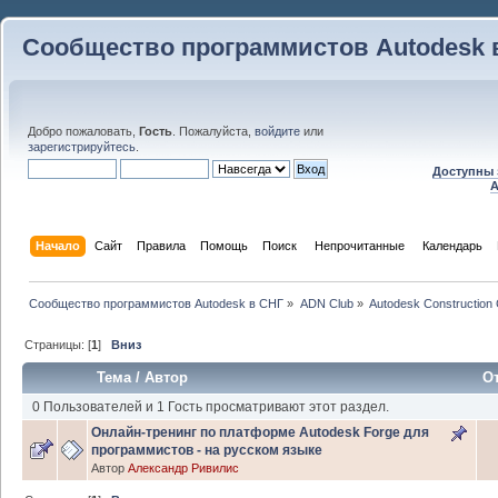
Сообщество программистов Autodesk 
Добро пожаловать,
Гость
. Пожалуйста,
войдите
или
зарегистрируйтесь
.
Доступны 
A
Начало
Сайт
Правила
Помощь
Поиск
 Непрочитанные 
Календарь
Сообщество программистов Autodesk в СНГ
»
ADN Club
»
Autodesk Construction 
Страницы: [
1
]
Вниз
Тема
/
Автор
О
0 Пользователей и 1 Гость просматривают этот раздел.
Онлайн-тренинг по платформе Autodesk Forge для
программистов - на русском языке
Автор
Александр Ривилис