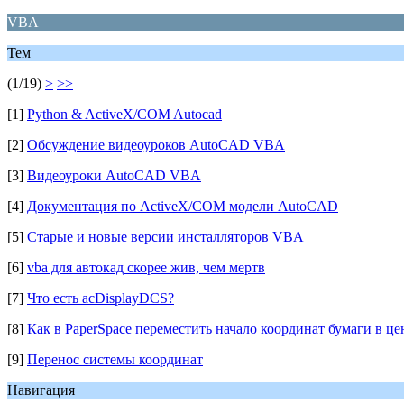
VBA
Тем
(1/19)
>
>>
[1]
Python & ActiveX/COM Autocad
[2]
Обсуждение видеоуроков AutoCAD VBA
[3]
Видеоуроки AutoCAD VBA
[4]
Документация по ActiveX/COM модели AutoCAD
[5]
Старые и новые версии инсталляторов VBA
[6]
vba для автокад скорее жив, чем мертв
[7]
Что есть acDisplayDCS?
[8]
Как в PaperSpace переместить начало координат бумаги в це
[9]
Перенос системы координат
Навигация