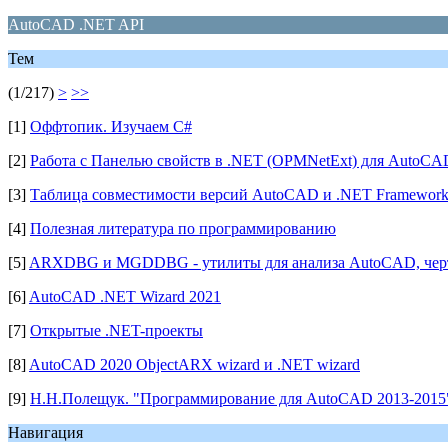
AutoCAD .NET API
Тем
(1/217)
>
>>
[1]
Оффтопик. Изучаем C#
[2]
Работа с Панелью свойств в .NET (OPMNetExt) для AutoCA
[3]
Таблица совместимости версий AutoCAD и .NET Framewor
[4]
Полезная литература по программированию
[5]
ARXDBG и MGDDBG - утилиты для анализа AutoCAD, черте
[6]
AutoCAD .NET Wizard 2021
[7]
Открытые .NET-проекты
[8]
AutoCAD 2020 ObjectARX wizard и .NET wizard
[9]
Н.Н.Полещук. "Программирование для AutoCAD 2013-2015"
Навигация