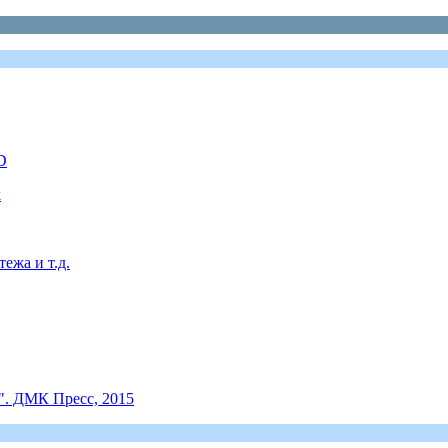
D
k
жа и т.д.
. ДМК Пресс, 2015