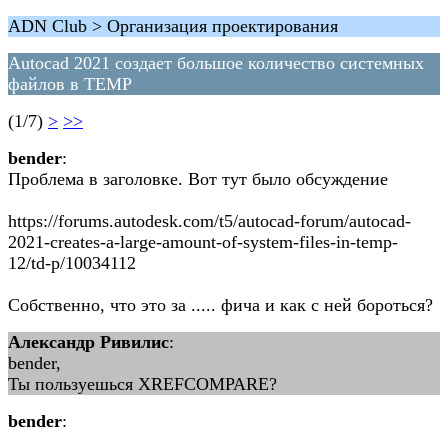
ADN Club > Организация проектирования
Autocad 2021 создает большое количество системных
файлов в TEMP
(1/7)
>
>>
bender
:
Проблема в заголовке. Вот тут было обсуждение
https://forums.autodesk.com/t5/autocad-forum/autocad-
2021-creates-a-large-amount-of-system-files-in-temp-
12/td-p/10034112
Собственно, что это за ..... фича и как с ней бороться?
Александр Ривилис
:
bender,
Ты пользуешься XREFCOMPARE?
bender
: