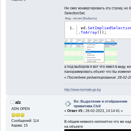
0.5
)
,
Не смог конвертировать эту строку, но 
(
(
eExtents.
MaxPoint
.
Y
SelectionSet.
End
If
Код - vb.net
[Выбрать]
'' Che
 ed.
SetImpliedSelectio
in current window
.
ToArray
(
)
)
;
If
 dWi
dHeight 
=
 dWidth 
/
 dVi
'' Res
If
 dFa
                    ac
                    ac
а под выбором я вот что имел в виду, ко
End
If
панорамировать объект что бы изменит
«
Последнее редактирование: 28-02-20
'' Set
                acView
http://www.normativ.go.kg
'' Set
Re: Выделение и отображение
alz
                acDoc.
примитива Civil
End
 Using
ADN OPEN
«
Ответ #5 :
28-02-2023, 14:14:41 »
'' Commit 
Сообщений: 114
В общем немного непонятно что же над
            acTrans.
Co
Карма: 15
на объекте
End
 Using