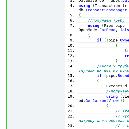
Database db 
=
 aDoc
.
Da
using
(
Transaction tr
db
.
TransactionManager
{
//получаем трубу
using
(
Pipe pipe 
OpenMode
.
ForRead
, 
fal
{
if
(
!
pipe
.
Own
{
                    t
r
}
//если у трубы
случаях их нет но пох
if
(
pipe
.
Boun
{
            Extents3d
//получае
using
(
Vi
ed
.
GetCurrentView
(
)
)
{
// Tr
// кус
матрицу для перевода 
// в с