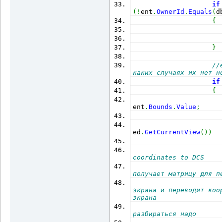
if
(
!
ent
.
OwnerId
.
Equals
(
d
{
                      
}
//
каких случаях их нет н
if
{
                      
ent
.
Bounds
.
Value
;
ed
.
GetCurrentView
(
)
)
coordinates to DCS
экрана и переводит коо
экрана 
разбираться надо