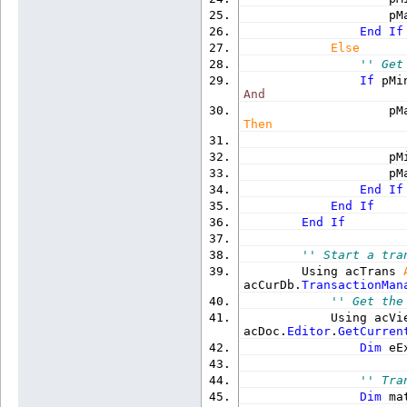
                    pM
End
If
Else
'' Get
If
 pMi
And
                    pM
Then
                    pM
                    pM
End
If
End
If
End
If
'' Start a tra
        Using acTrans 
acCurDb.
TransactionMan
'' Get the
            Using acVi
acDoc.
Editor
.
GetCurren
Dim
 eE
'' Tra
Dim
 ma