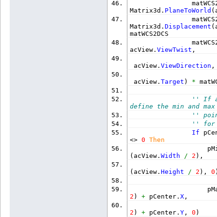
                matWCS
Matrix3d.
PlaneToWorld
(
                matWCS
Matrix3d.
Displacement
(
matWCS2DCS
                matWCS
acView.
ViewTwist
,
 acView.
ViewDirection
,
 acView.
Target
)
*
 matW
'' If 
define the min and max
'' poi
'' for
If
 pCe
<> 
0
Then
                    pM
(
acView.
Width
/
2
)
,
                      
(
acView.
Height
/
2
)
, 
0
                    pM
2
)
+
 pCenter.
X
,
2
)
+
 pCenter.
Y
, 
0
)