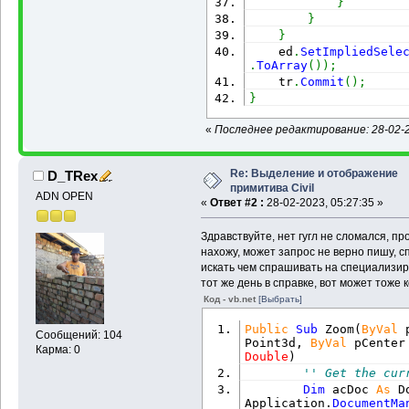
}
}
}
    ed
.
SetImpliedSele
.
ToArray
(
)
)
;
    tr
.
Commit
(
)
;
}
«
Последнее редактирование: 28-02-20
Re: Выделение и отображение
D_TRex
примитива Civil
ADN OPEN
«
Ответ #2 :
28-02-2023, 05:27:35 »
Здравствуйте, нет гугл не сломался, пр
нахожу, может запрос не верно пишу, с
искать чем спрашивать на специализи
тот же день в справке, вот может тоже 
Код - vb.net
[Выбрать]
Public
Sub
 Zoom
(
ByVal
 
Сообщений: 104
Point3d, 
ByVal
 pCenter
Карма: 0
Double
)
'' Get the cur
Dim
 acDoc 
As
 D
Application.
DocumentMa