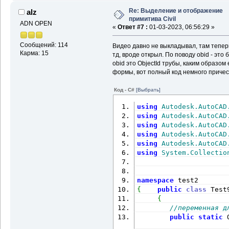
Re: Выделение и отображение
alz
примитива Civil
ADN OPEN
«
Ответ #7 :
01-03-2023, 06:56:29 »
Сообщений: 114
Видео давно не выкладывал, там тепер
Карма: 15
тд, вроде открыл. По поводу obid - это
obid это ObjectId трубы, каким образом 
формы, вот полный код немного приче
Код - C#
[Выбрать]
using
Autodesk.AutoCAD
using
Autodesk.AutoCAD
using
Autodesk.AutoCAD
using
Autodesk.AutoCAD
using
Autodesk.AutoCAD
using
System.Collectio
namespace
 test2
{
public
class
 Test
{
//переменная д
public
static
 