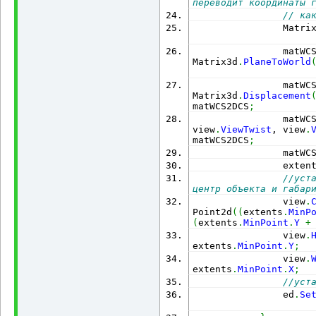
переводит координаты 
// ка
                Matri
                matWC
Matrix3d
.
PlaneToWorld
                matWC
Matrix3d
.
Displacement
matWCS2DCS
;
                matWC
view
.
ViewTwist
, view
.
matWCS2DCS
;
                matWC
                exten
//уста
центр объекта и габар
                view
.
Point2d
(
(
extents
.
MinP
(
extents
.
MinPoint
.
Y
+
                view
.
extents
.
MinPoint
.
Y
;
                view
.
extents
.
MinPoint
.
X
;
//уст
                ed
.
Se