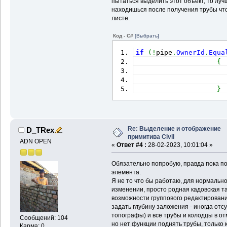
пытаться выделить этот объект, то луч
'' Che
находишься после получения трубы что
provided (Center and S
листе.
If
 pCe
<> 
0
Then
Код - C#
[Выбрать]
                    dW
                    dH
if
(
!
pipe
.
OwnerId
.
Equa
{
If
                      
                      
pCenter.
TransformBy
(
ma
}
En
                    pN
pCenter.
Y
)
Else
'
Re: Выделение и отображение
D_TRex
Limits mode
примитива Civil
ADN OPEN
''
«
Ответ #4 :
28-02-2023, 10:01:04 »
height of the current 
                    dW
Обязательно попробую, правда пока п
eExtents.
MinPoint
.
X
элемента.
                    dH
Я не то что бы работаю, для нормально
eExtents.
MinPoint
.
Y
изменении, просто родная кадовская т
возможности группового редактировани
''
задать глубину заложения - иногда отс
                    pN
топографы) и все трубы и колодцы в от
Сообщений: 104
Point2d
(
(
(
eExtents.
Max
но нет функции поднять трубы, только
Карма: 0