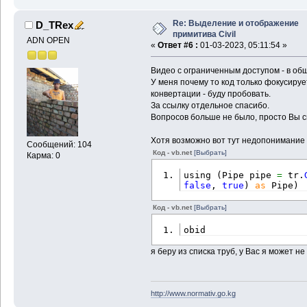
Re: Выделение и отображение
D_TRex
примитива Civil
ADN OPEN
«
Ответ #6 :
01-03-2023, 05:11:54 »
Видео с ограниченным доступом - в об
У меня почему то код только фокусируе
конвертации - буду пробовать.
За ссылку отдельное спасибо.
Вопросов больше не было, просто Вы сп
Хотя возможно вот тут недопонимание
Сообщений: 104
Код - vb.net
[Выбрать]
Карма: 0
using 
(
Pipe pipe 
=
 tr.
false
, 
true
)
as
 Pipe
)
Код - vb.net
[Выбрать]
obid
я беру из списка труб, у Вас я может н
http://www.normativ.go.kg