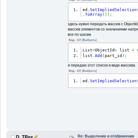
                      
ed
.
SetImpliedSelection
.
ToArray
(
)
)
;
}
}
здесь нужно передать массив с ObjectI
                ed
.
Set
массив элементов со значениями напря
List
<
ObjectId
>
{
 part_
все по шагам
                tr
.
Com
Код - C#
[Выбрать]
}
List
<
ObjectId
}
>
 list 
=
list
.
Add
(
part_id
)
;
}
и передаю этот список в виде массива
}
Код - C#
[Выбрать]
ed
.
SetImpliedSelection
Re: Выделение и отображение
D_TRex