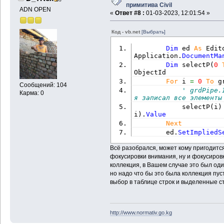
примитива Civil
ADN OPEN
«
Ответ #8 :
01-03-2023, 12:01:54 »
Код - vb.net
[Выбрать]
Dim
 ed 
As
 Edit
Application.
DocumentMa
Dim
 selectP
(
0
ObjectId
For
 i 
=
0
To
 g
Сообщений: 104
' grdPipe.
Карма: 0
я записал все элементы
            selectP
(
i
)
i
)
.
Value
Next
        ed.
SetImpliedS
Всё разобрался, может кому пригодитс
фокусировки внимания, ну и фокусиров
коллекция, в Вашем случае это был один
но надо что бы это была коллекция пу
выбор в таблице строк и выделенные с
http://www.normativ.go.kg