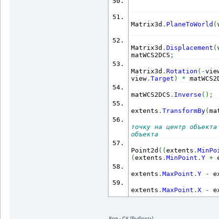
                      
                      
Matrix3d
.
PlaneToWorld
(
                      
Matrix3d
.
Displacement
(
matWCS2DCS
;
                      
Matrix3d
.
Rotation
(
-
vie
view
.
Target
)
*
 matWCS2
                      
matWCS2DCS
.
Inverse
(
)
;
extents
.
TransformBy
(
ma
точку на центр объекта
объекта
                      
Point2d
(
(
extents
.
MinPo
(
extents
.
MinPoint
.
Y
+
 
                      
extents
.
MaxPoint
.
Y
-
 e
                      
extents
.
MaxPoint
.
X
-
 e
исправленному
Код - C#
[Выбрать]