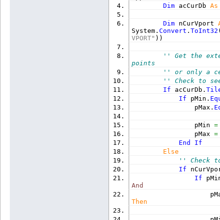
Dim
 acCurDb 
As
Dim
 nCurVport 
System.
Convert
.
ToInt32
VPORT"
)
)
'' Get the ext
points 
'' or only a c
'' Check to se
If
 acCurDb.
Til
If
 pMin.
Eq
                pMax.
E
                pMin 
=
                pMax 
=
End
If
Else
'' Check t
If
 nCurVpo
If
 pMi
And
                    pM
Then
                    pM