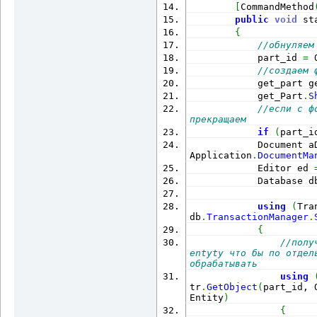
[
CommandMethod
public
void
 st
{
//обнуляем
            part_id 
=
 
//создаем 
            get_part g
            get_Part
.
S
//если с ф
прекращаем
if
(
part_i
            Document a
Application
.
DocumentMa
            Editor ed 
            Database d
using
(
Tra
db
.
TransactionManager
.
{
//полу
entyty что бы по отдел
обрабатывать
using
tr
.
GetObject
(
part_id, 
Entity
)
{