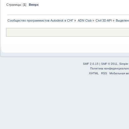
Страницы: [
1
]
Вверх
Сообщество программистов Autodesk в СНГ
»
ADN Club
»
Civil 3D API
»
Выделени
SMF 2.0.15
|
SMF © 2011
,
Simple
Политика конфиденциальн
XHTML
RSS
Мобильная ве