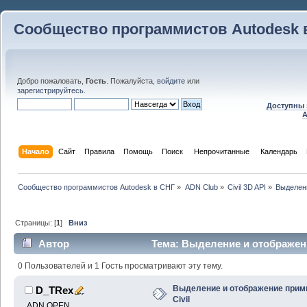
Сообщество программистов Autodesk 
Добро пожаловать,
Гость
. Пожалуйста,
войдите
или
зарегистрируйтесь
.
Доступны 
A
Начало
Сайт
Правила
Помощь
Поиск
 Непрочитанные 
Календарь
Сообщество программистов Autodesk в СНГ
»
ADN Club
»
Civil 3D API
»
Выделени
Страницы: [
1
]
Вниз
Автор
Тема: Выделение и отображени
раз)
0 Пользователей и 1 Гость просматривают эту тему.
Выделение и отображение прим
D_TRex
Civil
ADN OPEN