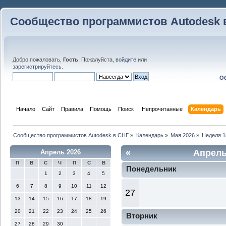
Сообщество программистов Autodesk 
Добро пожаловать,
Гость
. Пожалуйста,
войдите
или
зарегистрируйтесь
.
Об
Начало
Сайт
Правила
Помощь
Поиск
 Непрочитанные 
Календарь
Сообщество программистов Autodesk в СНГ
»
Календарь
»
Мая 2026
»
Неделя 1
«
Апрель
Апрель 2026
П
В
С
Ч
П
С
В
Понедельник
1
2
3
4
5
6
7
8
9
10
11
12
27
13
14
15
16
17
18
19
20
21
22
23
24
25
26
Вторник
27
28
29
30