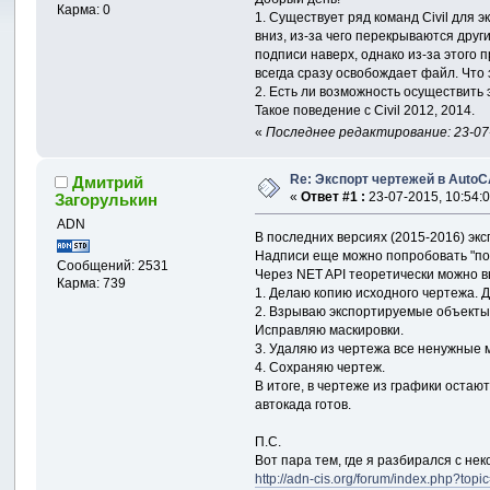
Карма: 0
1. Существует ряд команд Civil для
вниз, из-за чего перекрываются дру
подписи наверх, однако из-за этого
всегда сразу освобождает файл. Что 
2. Есть ли возможность осуществить 
Такое поведение с Civil 2012, 2014.
«
Последнее редактирование: 23-07-
Re: Экспорт чертежей в Auto
Дмитрий
«
Ответ #1 :
23-07-2015, 10:54:0
Загорулькин
ADN
В последних версиях (2015-2016) экс
Надписи еще можно попробовать "п
Сообщений: 2531
Через NET API теоретически можно в
Карма: 739
1. Делаю копию исходного чертежа. 
2. Взрываю экспортируемые объекты C
Исправляю маскировки.
3. Удаляю из чертежа все ненужные м
4. Сохраняю чертеж.
В итоге, в чертеже из графики остаю
автокада готов.
П.С.
Вот пара тем, где я разбирался с н
http://adn-cis.org/forum/index.php?topi