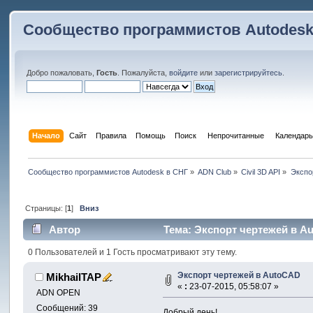
Сообщество программистов Autodesk
Добро пожаловать,
Гость
. Пожалуйста,
войдите
или
зарегистрируйтесь
.
Начало
Сайт
Правила
Помощь
Поиск
 Непрочитанные 
Календарь
Сообщество программистов Autodesk в СНГ
»
ADN Club
»
Civil 3D API
»
Экспо
Страницы: [
1
]
Вниз
Автор
Тема: Экспорт чертежей в A
0 Пользователей и 1 Гость просматривают эту тему.
Экспорт чертежей в AutoCAD
MikhailTAP
«
:
23-07-2015, 05:58:07 »
ADN OPEN
Сообщений: 39
Добрый день!