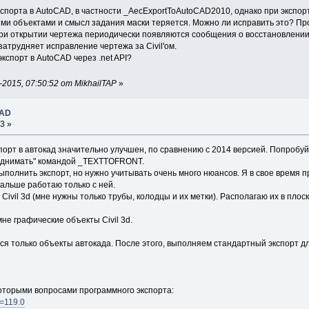
 экспорта в AutoCAD, в частности _AecExportToAutoCAD2010, однако при эксп
гими объектами и смысл задания маски теряется. Можно ли исправить это? П
 при открытии чертежа периодически появляются сообщения о восстановлении
затрудняет исправление чертежа за Civil'ом.
экспорт в AutoCAD через .net API?
2015, 07:50:52 от MikhailTAP
»
CAD
3 »
порт в автокад значительно улучшен, по сравнению с 2014 версией. Попробуй
однимать" командой _TEXTTOFRONT.
ыполнить экспорт, но нужно учитывать очень много нюансов. Я в свое время 
Дальше работаю только с ней.
ivil 3d (мне нужны только трубы, колодцы и их метки). Располагаю их в пло
не графические объекты Civil 3d.
тся только объекты автокада. После этого, выполняем стандартный экспорт для
екоторыми вопросами программного экспорта:
c=119.0