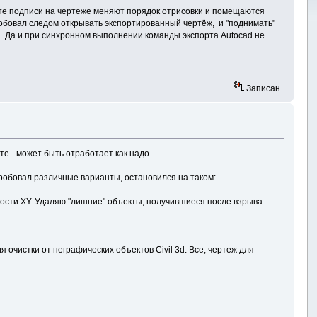
орте подписи на чертеже меняют порядок отрисовки и помещаются
робовал следом открывать экспортированный чертёж, и "поднимать"
. Да и при синхронном выполнении команды экспорта Autocad не
Записан
те - может быть отработает как надо.
пробовал различные варианты, остановился на таком:
скости XY. Удаляю "лишние" объекты, получившиеся после взрыва.
 очистки от неграфических объектов Civil 3d. Все, чертеж для