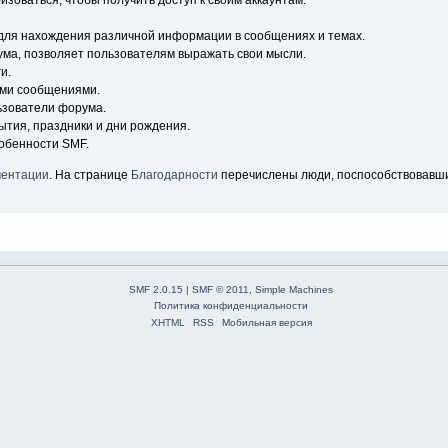
зоваться, чтобы получить доступ к своим аккаунтам.
для нахождения различной информации в сообщениях и темах.
ума, позволяет пользователям выражать свои мысли.
и.
ыми сообщениями.
ьзователи форума.
ытия, праздники и дни рождения.
обенности SMF.
ментации
. На странице
Благодарности
перечислены люди, поспособствовавш
SMF 2.0.15
|
SMF © 2011
,
Simple Machines
Политика конфиденциальности
XHTML
RSS
Мобильная версия