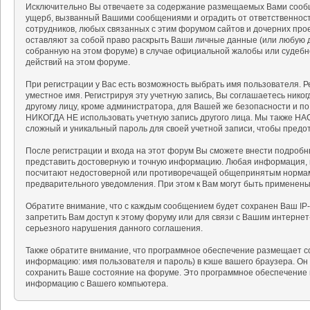
Исключительно Вы отвечаете за содержание размещаемых Вами сообщ
ущерб, вызванный Вашими сообщениями и оградить от ответственности
сотрудников, любых связанных с этим форумом сайтов и дочерних про
оставляют за собой право раскрыть Ваши личные данные (или любую 
собранную на этом форуме) в случае официальной жалобы или судебн
действий на этом форуме.
При регистрации у Вас есть возможность выбрать имя пользователя. 
уместное имя. Регистрируя эту учетную запись, Вы соглашаетесь нико
другому лицу, кроме администратора, для Вашей же безопасности и п
НИКОГДА НЕ использовать учетную запись другого лица. Мы также 
сложный и уникальный пароль для своей учетной записи, чтобы предот
После регистрации и входа на этот форум Вы сможете внести подробн
представить достоверную и точную информацию. Любая информация, 
посчитают недостоверной или противоречащей общепринятым нормам 
предварительного уведомления. При этом к Вам могут быть применен
Обратите внимание, что с каждым сообщением будет сохранен Ваш IP-
запретить Вам доступ к этому форуму или для связи с Вашим интерне
серьезного нарушения данного соглашения.
Также обратите внимание, что программное обеспечение размещает c
информацию: имя пользователя и пароль) в кэше вашего браузера. Он
сохранить Ваше состояние на форуме. Это программное обеспечение н
информацию с Вашего компьютера.