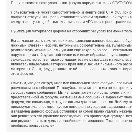
Права и возможности участников форума определяются их СТАТУСОМ
Пользователь не может самостоятельно изменить свой СТАТУС. При р
получает статус ADN Open и становится членом одноимённой группы на
следует поступать действительным членам ADN после регистрации на
Публикация материалов форума на сторонних ресурсах возможна тольк
Вы соглашаетесь с тем, что при использовании данного форума не б
ложными, клеветническими, неточными, оскорбительными, вульгарным
религиозную, межнациональную или ещё какую-либо рознь, сексуальн
нарушающими тайну частной жизни или иным образом нарушающими 
законодательство. Вы также соглашаетесь не размещать материалы, 
являетесь владельцем авторских прав или у Вас нет письменного разр
материалы. Спам, флуд, рекламные объявления, письма счастья, пир
этом форуме.
Отметим, что для сотрудников или владельцев этого форума невозмож
размещаемых сообщений. Пожалуйста, помните, что мы не контролируе
за содержание сообщений. Мы не гарантируем точность, полноту или 
представленной на форуме. Размещаемые сообщения выражают мнение
форума, его владельца, сотрудников или дочерних проектов. Любому, 
предосудительно, рекомендуется немедленно уведомить администрат
и владелец данного форума оставляют за собой право удалить нежела
они решат, что его удаление необходимо. Это происходит вручную, поэ
или редактировать отдельные сообщения немедленно. Такая политика
профилях пользователей.