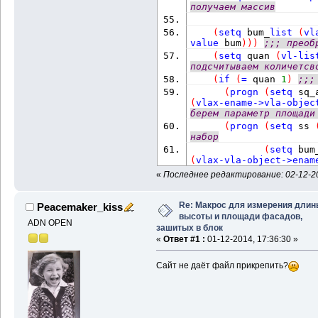
получаем массив
(
setq
 bum_
list
(
vl
value
 bum
)
)
)
;;; преоб
(
setq
 quan 
(
vl-lis
подсчитываем количетсв
(
if
(
=
 quan 
1
)
;;;
(
progn
(
setq
 sq_
(
vlax-ename->vla-objec
берем параметр площади
(
progn
(
setq
 ss 
набор
(
setq
 bum
(
vlax-vla-object->enam
элемент списка в набор
«
Последнее редактирование: 02-12-20
(
setq
 few
Re: Макрос для измерения длин
Peacemaker_kiss
bum_set 
""
"_J"
"_J"
"
высоты и площади фасадов,
объединение всех объек
ADN OPEN
(практика показывает, 
зашитых в блок
также формируется допо
«
Ответ #1 :
01-12-2014, 17:36:30 »
к замкнутой)
Сайт не даёт файл прикрепить?
(
setq
 sq_
(
vlax-ename->vla-objec
определяем площадь зам
(
if
(
<
 sq