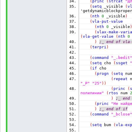
(
princ
(
strcat
"Д
(
setq
 _visible 
(
v
'getdynamicblockprope
(
nth
0
 _visible
)
(
vla-put-value
(
nth
0
 _visible
(
vlax-make-vari
(
vla-get-value
(
nth
0
)
;_ end of vla
(
terpri
)
(
command
"_.bedit
(
setq
 cho 
(
ssget
(
if
 cho
(
progn
(
setq
 nu
(
repeat
 
"_P"
"25"
)
)
(
princ
(
полилинии"
(
rtos
 num 
)
;_ end
(
princ
"Не найд
)
;_ end of if
(
command
"_bclose
(
setq
 bum 
(
vla-ex