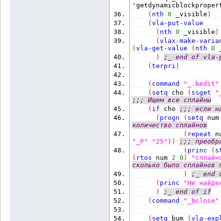
'getdynamicblockproper
(
nth
0
 _visible
)
(
vla-put-value
(
nth
0
 _visible
)
(
vlax-make-varia
(
vla-get-value
(
nth
0
 
)
;_ end of vla-
(
terpri
)
(
command
"_.bedit"
(
setq
 cho 
(
ssget
"
;;; Ищем все сплайны
(
if
 cho 
;;; если н
(
progn
(
setq
 num
количество сплайнов
(
repeat
 n
"_P"
"25"
)
)
;;; преобр
(
princ
(
s
(
rtos
 num 
2
0
)
"сплайн
сколько было сплайнов 
)
;_ end 
(
princ
"Не найде
)
;_ end of if
(
command
"_bclose"
(
setq
 bum 
(
vla-exp