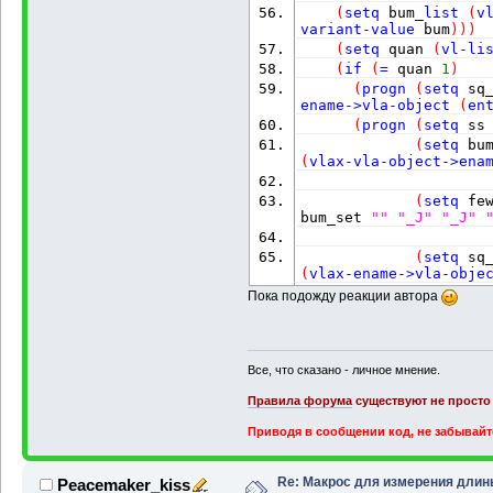
(
setq
 bum_
list
(
v
variant-value
 bum
)
)
)
(
setq
 quan 
(
vl-li
(
if
(
=
 quan 
1
)
(
progn
(
setq
 sq
ename->vla-object
(
en
(
progn
(
setq
 ss
(
setq
 bu
(
vlax-vla-object->ena
(
setq
 fe
bum_set 
""
"_J"
"_J"
(
setq
 sq
(
vlax-ename->vla-obje
(
if
(
<
 s
Пока подожду реакции автора
(
progn
(
set
property
(
vlax-ename-
Все, что сказано - личное мнение.
)
;_
Правила форума
существуют не просто 
)
;_ e
)
;_ end
Приводя в сообщении код, не забывайт
)
;_ end of if
Re: Макрос для измерения длин
Peacemaker_kiss
(
princ
(
strcat
"П