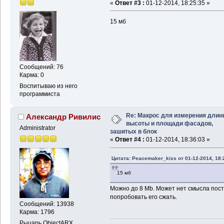
«
Ответ #3 :
01-12-2014, 18:25:35 »
(
nth
0
 _visible
)
(
vlax-make-varia
15 мб
(
vla-get-value
(
nth
0
 
)
;_ end of vla-
(
setq
 counter 
(
+
 c
)
;_ end of while
(
princ
(
strcat
"\nСу
Сообщений: 76
_sum 
2
1
)
"м"
)
)
Карма: 0
(
princ
(
strcat
"\nСу
_sum_sq 
2
1
)
"м2"
)
)
Воспитываю из него
(
terpri
)
программиста
(
setq
 a 
(
rtos
 _sum 
2
(
setq
 b 
(
rtos
 _sum_s
Re: Макрос для измерения длин
Александр Ривилис
(
setq
 _tablex 
(
ssget
высоты и площади фасадов,
"Характеристика зданий
Administrator
зашитых в блок
(
setq
 _t 
(
vlax-ename
«
Ответ #4 :
01-12-2014, 18:36:03 »
(
vla-settext
 _t 
2
1
 
(
vla-settext
 _t 
1
1
 
Цитата: Peacemaker_kiss от 01-12-2014, 18:
(
setvar
"Peditaccept
)
;_ end of defun
15 мб
Можно до 8 Mb. Может нет смысла пост
попробовать его сжать.
Сообщений: 13938
Карма: 1796
Рыцарь ObjectARX