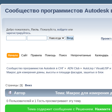
Сообщество программистов Autodesk 
Добро пожаловать,
Гость
. Пожалуйста,
войдите
или
зарегистрируйтесь
.
Проект
Начало
Сайт
Правила
Помощь
Поиск
 Непрочитанные 
Календарь
Сообщество программистов Autodesk в СНГ
»
ADN Club
»
AutoLisp / VisualLISP 
Макрос для измерения длины, высоты и площади фасадов, зашитых в блок
Страницы: [
1
]
Вниз
Автор
Тема: Макрос для измерения 
зашитых в блок (Прочитано 36891 раз)
0 Пользователей и 1 Гость просматривают эту тему.
Тема содержит сообщение с Решением.
Нажмите 