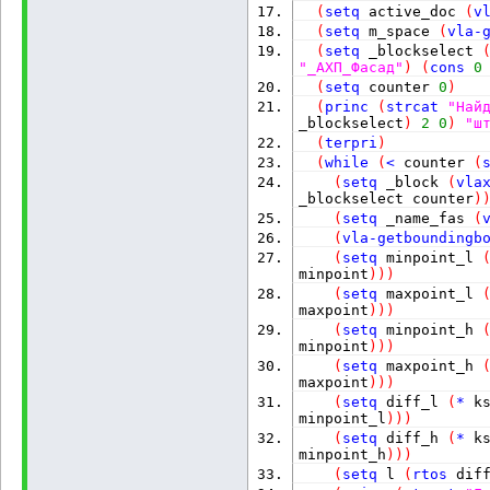
(
setq
 active_doc 
(
v
(
setq
 m_space 
(
vla-
(
setq
 _blockselect 
"_АХП_Фасад"
)
(
cons
0
(
setq
 counter 
0
)
(
princ
(
strcat
"Най
_blockselect
)
2
0
)
"ш
(
terpri
)
(
while
(
<
 counter 
(
(
setq
 _block 
(
vla
_blockselect counter
)
(
setq
 _name_fas 
(
(
vla-getboundingb
(
setq
 minpoint_l 
minpoint
)
)
)
(
setq
 maxpoint_l 
maxpoint
)
)
)
(
setq
 minpoint_h 
minpoint
)
)
)
(
setq
 maxpoint_h 
maxpoint
)
)
)
(
setq
 diff_l 
(
*
 k
minpoint_l
)
)
)
(
setq
 diff_h 
(
*
 k
minpoint_h
)
)
)
(
setq
 l 
(
rtos
 dif