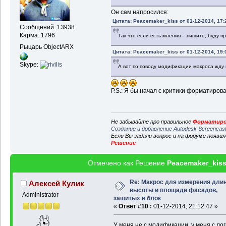
Он сам напросился:
Цитата: Peacemaker_kiss от 01-12-2014, 17:
Сообщений: 13938
Карма: 1796
Так что если есть мнения - пишите, буду п
Рыцарь ObjectARX
Цитата: Peacemaker_kiss от 01-12-2014, 19:
Skype:
А вот по поводу модификации макроса жду
P.S.: Я бы начал с критики форматирова
Не забывайте про правильное
Форматиро
Создание и добавление Autodesk Screencas
Если Вы задали вопрос и на форуме появи
Решение
Отмечено как Решение
Peacemaker_kis
Re: Макрос для измерения дли
Алексей Кулик
высоты и площади фасадов,
Administrator
зашитых в блок
«
Ответ #10 :
01-12-2014, 21:12:47 »
У меня не с модификации, у меня с ло