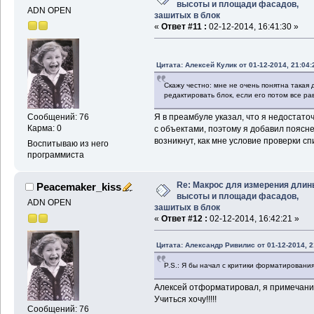
высоты и площади фасадов,
(
terpri
)
ADN OPEN
зашитых в блок
(
vla-erase
(
vlax-
«
Ответ #11 :
02-12-2014, 16:41:30 »
(
setq
 _table 
(
ssg
"Характеристика здани
"ACAD_TABLE"
)
)
)
)
Цитата: Алексей Кулик от 01-12-2014, 21:04:
(
setq
 _t 
(
vlax-en
0
)
)
)
Скажу честно: мне не очень понятна такая
(
vla-settext
 _t 
3
редактировать блок, если его потом все р
(
vla-settext
 _t 
1
(
vla-settext
 _t 
2
Сообщений: 76
Я в преамбуле указал, что я недостато
Карма: 0
с объектами, поэтому я добавил пояснен
(
setq
 _sum 
(
+
 _su
возникнут, как мне условие проверки с
(
setq
 _sum_sq 
(
+
 
Воспитываю из него
(
vla-put-value
программиста
(
nth
0
 _visible
(
vlax-make-vari
Re: Макрос для измерения длин
Peacemaker_kiss
(
vla-get-value
(
nth
0
высоты и площади фасадов,
ADN OPEN
)
;_ end of vla
зашитых в блок
(
setq
 counter 
(
+
 
«
Ответ #12 :
02-12-2014, 16:42:21 »
)
;_ end of while
(
princ
(
strcat
"\nС
Цитата: Александр Ривилис от 01-12-2014, 2
_sum 
2
1
)
"м"
)
)
(
princ
(
strcat
"\nС
P.S.: Я бы начал с критики форматирования
_sum_sq 
2
1
)
"м2"
)
)
(
terpri
)
Алексей отформатировал, я примечания 
Учиться хочу!!!!!
(
setq
 a 
(
rtos
 _sum 
Сообщений: 76
(
setq
 b 
(
rtos
 _sum_