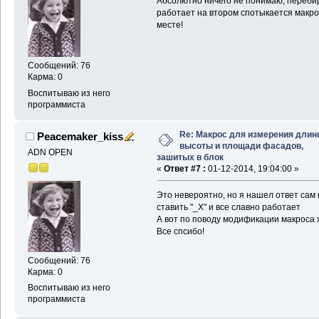
Абсолютно ничего не понимаю, перебир
работает на втором спотыкается макро
месте!
Сообщений: 76
Карма: 0
Воспитываю из него
программиста
Re: Макрос для измерения длин
Peacemaker_kiss
высоты и площади фасадов,
ADN OPEN
зашитых в блок
«
Ответ #7 :
01-12-2014, 19:04:00 »
Это невероятно, но я нашел ответ сам н
ставить "_X" и все славно работает
А вот по поводу модификации макроса
Все спсибо!
Сообщений: 76
Карма: 0
Воспитываю из него
программиста