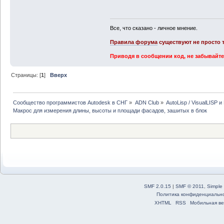
Все, что сказано - личное мнение.
Правила форума
существуют не просто т
Приводя в сообщении код, не забывайте
Страницы: [
1
]
Вверх
Сообщество программистов Autodesk в СНГ
»
ADN Club
»
AutoLisp / VisualLISP 
Макрос для измерения длины, высоты и площади фасадов, зашитых в блок
SMF 2.0.15
|
SMF © 2011
,
Simple
Политика конфиденциальн
XHTML
RSS
Мобильная ве