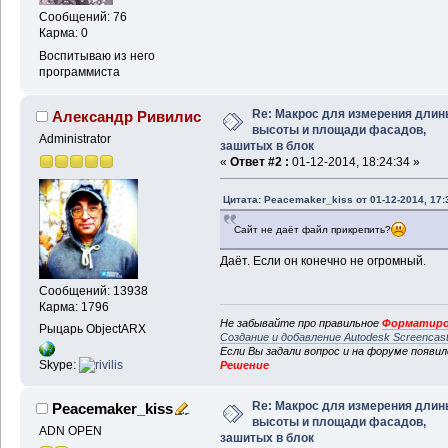
а именно замкнутой пол
если площадь < 1
Сообщений: 76
Карма: 0
(
progn
(
set
Воспитываю из него
property
(
vlax-ename->
программиста
;;; то считаем площадь
если вначале была посч
то будет считать замкн
Re: Макрос для измерения длин
Александр Ривилис
высоты и площади фасадов,
)
;_ 
Administrator
зашитых в блок
)
;_ en
«
Ответ #2 :
01-12-2014, 18:24:34 »
)
;_ end 
)
;_ end of if
Цитата: Peacemaker_kiss от 01-12-2014, 17:
(
princ
(
strcat
"Пл
Сайт не даёт файл прикрепить?
(
terpri
)
(
vla-erase
(
vlax-e
Даёт. Если он конечно не огромный.
(
setq
 _table 
(
ssge
"Характеристика здания
Сообщений: 13938
"ACAD_TABLE"
)
)
)
)
Карма: 1796
(
setq
 _t 
(
vlax-ena
Не забывайте про правильное
Форматиро
Рыцарь ObjectARX
Создание и добавление Autodesk Screencas
0
)
)
)
Если Вы задали вопрос и на форуме появи
(
vla-settext
 _t 
3
Skype:
Решение
(
vla-settext
 _t 
1
(
vla-settext
 _t 
2
Re: Макрос для измерения длин
Peacemaker_kiss
(
setq
 _sum 
(
+
 _sum
высоты и площади фасадов,
(
setq
 _sum_sq 
(
+
 _
ADN OPEN
зашитых в блок
(
vla-put-value