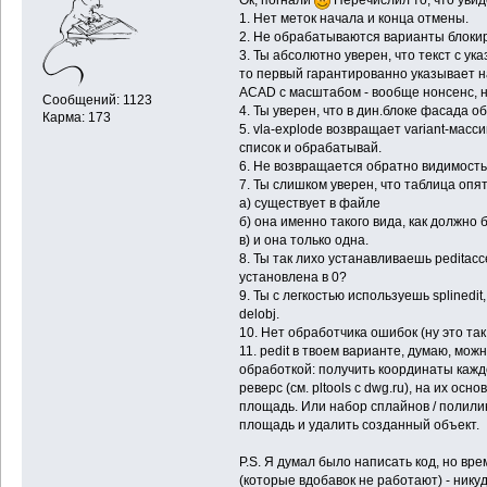
Ок, погнали
Перечислил то, что уви
1. Нет меток начала и конца отмены.
2. Не обрабатываются варианты блокир
3. Ты абсолютно уверен, что текст с у
то первый гарантированно указывает на
ACAD с масштабом - вообще нонсенс, н
Сообщений: 1123
4. Ты уверен, что в дин.блоке фасада 
Карма: 173
5. vla-explode возвращает variant-мас
список и обрабатывай.
6. Не возвращается обратно видимость
7. Ты слишком уверен, что таблица опят
а) существует в файле
б) она именно такого вида, как должно 
в) и она только одна.
8. Ты так лихо устанавливаешь peditacce
установлена в 0?
9. Ты с легкостью используешь splinedit
delobj.
10. Нет обработчика ошибок (ну это так,
11. pedit в твоем варианте, думаю, мо
обработкой: получить координаты каж
реверс (см. pltools с dwg.ru), на их ос
площадь. Или набор сплайнов / полили
площадь и удалить созданный объект.
P.S. Я думал было написать код, но вр
(которые вдобавок не работают) - никуда