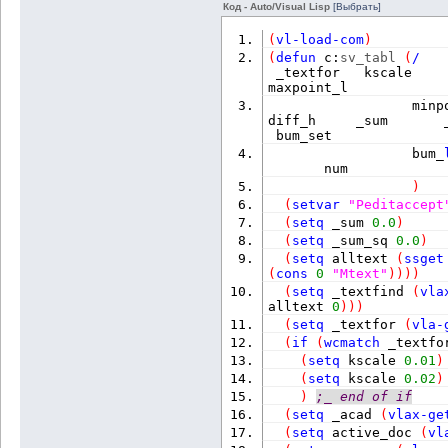
Код - Auto/Visual Lisp
[Выбрать]
(
vl-load-com
)
(
defun
 c:
sv_tabl
(
/
   
 _textfor   kscale    
maxpoint_l
                  minp
diff_h     _sum       
 bum_set
                  bum_
       num
)
(
setvar
"Peditaccept
(
setq
 _sum 
0.0
)
(
setq
 _sum_sq 
0.0
)
(
setq
 alltext 
(
ssget
(
cons
0
"Mtext"
)
)
)
)
(
setq
 _textfind 
(
vla
alltext 
0
)
)
)
(
setq
 _textfor 
(
vla-
(
if
(
wcmatch
 _textfo
(
setq
 kscale 
0.01
)
(
setq
 kscale 
0.02
)
)
;_ end of if
(
setq
 _acad 
(
vlax-ge
(
setq
 active_doc 
(
vl