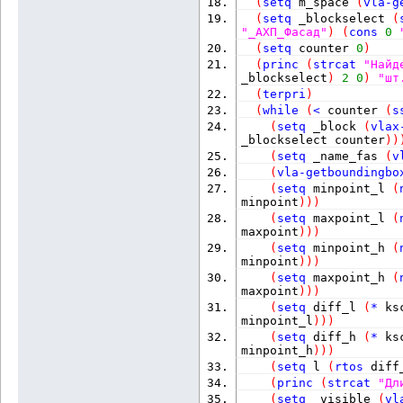
(
setq
 m_space 
(
vla-g
(
setq
 _blockselect 
(
"_АХП_Фасад"
)
(
cons
0
(
setq
 counter 
0
)
(
princ
(
strcat
"Найд
_blockselect
)
2
0
)
"шт
(
terpri
)
(
while
(
<
 counter 
(
s
(
setq
 _block 
(
vlax
_blockselect counter
)
)
(
setq
 _name_fas 
(
v
(
vla-getboundingbo
(
setq
 minpoint_l 
(
minpoint
)
)
)
(
setq
 maxpoint_l 
(
maxpoint
)
)
)
(
setq
 minpoint_h 
(
minpoint
)
)
)
(
setq
 maxpoint_h 
(
maxpoint
)
)
)
(
setq
 diff_l 
(
*
 ks
minpoint_l
)
)
)
(
setq
 diff_h 
(
*
 ks
minpoint_h
)
)
)
(
setq
 l 
(
rtos
 diff
(
princ
(
strcat
"Дл
(
setq
 _visible 
(
vl