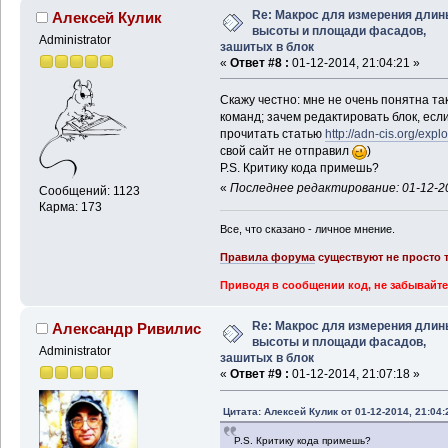
Re: Макрос для измерения длин
Алексей Кулик
высоты и площади фасадов,
Administrator
зашитых в блок
«
Ответ #8 :
01-12-2014, 21:04:21 »
Скажу честно: мне не очень понятна т
команд; зачем редактировать блок, есл
прочитать статью
http://adn-cis.org/ex
свой сайт не отправил
)
P.S. Критику кода примешь?
«
Последнее редактирование: 01-12-20
Сообщений: 1123
Карма: 173
Все, что сказано - личное мнение.
Правила форума
существуют не просто т
Приводя в сообщении код, не забывайте
Re: Макрос для измерения длин
Александр Ривилис
высоты и площади фасадов,
Administrator
зашитых в блок
«
Ответ #9 :
01-12-2014, 21:07:18 »
Цитата: Алексей Кулик от 01-12-2014, 21:04:
P.S. Критику кода примешь?