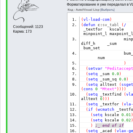
Форматирование я уже переделал в V
Код - Auto/Visual Lisp
[Выбрать]
(
vl-load-com
)
(
defun
 c:
sv_tabl
(
/
  
Сообщений: 1123
 _textfor   kscale    
Карма: 173
 minpoint_l maxpoint_
                  minp
diff_h     _sum       
 bum_set
                  bum
       num
)
(
setvar
"Peditaccep
(
setq
 _sum 
0.0
)
(
setq
 _sum_sq 
0.0
)
(
setq
 alltext 
(
ssge
(
cons
0
"Mtext"
)
)
)
)
(
setq
 _textfind 
(
vl
alltext 
0
)
)
)
(
setq
 _textfor 
(
vla
(
if
(
wcmatch
 _textf
(
setq
 kscale 
0.01
(
setq
 kscale 
0.02
)
;_ end of if
(
setq
 _acad 
(
vlax-g