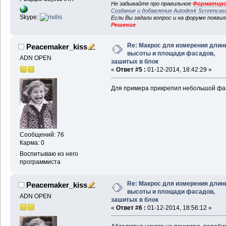
Не забывайте про правильное
Форматиро
Создание и добавление Autodesk Screencas
Skype:
Если Вы задали вопрос и на форуме появи
Решение
Re: Макрос для измерения длин
Peacemaker_kiss
высоты и площади фасадов,
ADN OPEN
зашитых в блок
«
Ответ #5 :
01-12-2014, 18:42:29 »
Для примера прикрепил небольшой фа
Сообщений: 76
Карма: 0
Воспитываю из него
программиста
Re: Макрос для измерения длин
Peacemaker_kiss
высоты и площади фасадов,
ADN OPEN
зашитых в блок
«
Ответ #6 :
01-12-2014, 18:56:12 »