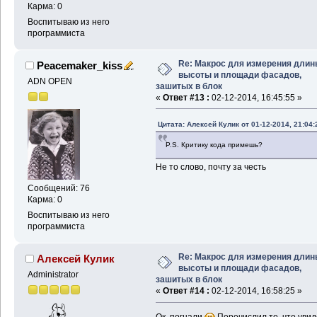
Карма: 0
(
setq
 _tablex 
(
ssge
"Характеристика здани
Воспитываю из него
программиста
(
setq
 _t 
(
vlax-enam
0
)
)
)
(
vla-settext
 _t 
2
1
Re: Макрос для измерения длин
Peacemaker_kiss
(
vla-settext
 _t 
1
1
высоты и площади фасадов,
ADN OPEN
(
setvar
"Peditaccep
зашитых в блок
)
;_ end of defun
«
Ответ #13 :
02-12-2014, 16:45:55 »
Цитата: Алексей Кулик от 01-12-2014, 21:04:
P.S. Критику кода примешь?
Не то слово, почту за честь
Сообщений: 76
Карма: 0
Воспитываю из него
программиста
Re: Макрос для измерения длин
Алексей Кулик
высоты и площади фасадов,
Administrator
зашитых в блок
«
Ответ #14 :
02-12-2014, 16:58:25 »