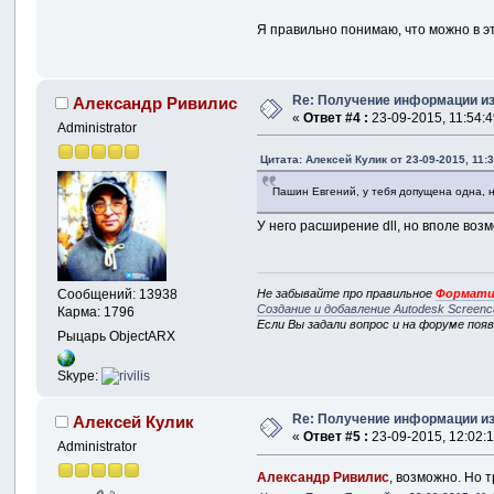
Я правильно понимаю, что можно в эт
Re: Получение информации из
Александр Ривилис
«
Ответ #4 :
23-09-2015, 11:54:4
Administrator
Цитата: Алексей Кулик от 23-09-2015, 11:
Пашин Евгений, у тебя допущена одна, н
У него расширение dll, но вполе возм
Не забывайте про правильное
Формати
Сообщений: 13938
Создание и добавление Autodesk Screenc
Карма: 1796
Если Вы задали вопрос и на форуме поя
Рыцарь ObjectARX
Skype:
Re: Получение информации из
Алексей Кулик
«
Ответ #5 :
23-09-2015, 12:02:1
Administrator
Александр Ривилис
, возможно. Но 