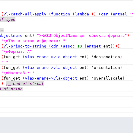
 
(
vl-catch-all-apply
(
function
(
lambda
(
)
(
car
(
entsel
"
of type
 =
objectname
 ent
)
"УКАЖИ ObjectName для объекта формата"
)
"\nТочка вставки формата: "
(
vl-princ-to-string
(
cdr
(
assoc
10
(
entget
 ent
)
)
)
)
"\nФормат: A"
(
fun_get 
(
vlax-ename->vla-object
 ent
)
 'designation
)
" "
(
fun_get 
(
vlax-ename->vla-object
 ent
)
 'orientation
)
"\nМасштаб : "
(
fun_get 
(
vlax-ename->vla-object
 ent
)
 'overallscale
)
)
;_ end of strcat
d of princ