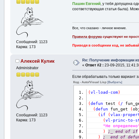
Пашин Евгений
, у тебя допущена од
соответствующая статья была). Можно
Все, что сказано - личное мнение.
Правила форума
существуют не прост
Сообщений: 1123
Приводя в сообщении код, не забывай
Карма: 173
Re: Получение информации из
Алексей Кулик
«
Ответ #2 :
23-09-2015, 11:41:3
Administrator
Если обрабатывать только вариант за
Код - Auto/Visual Lisp
[Выбрать]
(
vl-load-com
)
(
defun
 test 
(
/
 fun_g
(
defun
 fun_get 
(
ob
(
if
(
vlax-proper
Сообщений: 1123
Карма: 173
(
vl-princ-to-s
"Не определено
)
;_ end of if
)
;_ end of defu