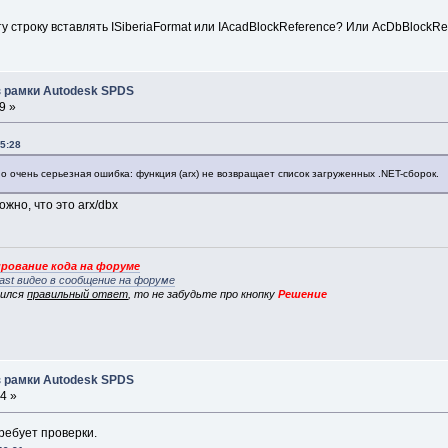
у строку вставлять ISiberiaFormat или IAcadBlockReference? Или AcDbBlockRe
 рамки Autodesk SPDS
9 »
35:28
о очень серьезная ошибка: функция (arx) не возвращает список загруженных .NET-сборок.
ожно, что это arx/dbx
рование кода на форуме
ast видео в сообщение на форуме
вился
правильный ответ
, то не забудьте про кнопку
Решение
 рамки Autodesk SPDS
4 »
требует проверки.