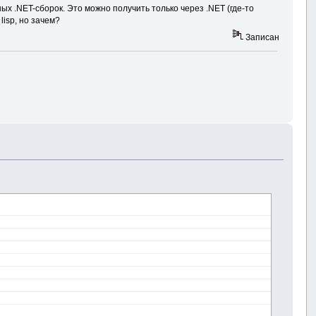
ых .NET-сборок. Это можно получить только через .NET (где-то
isp, но зачем?
Записан