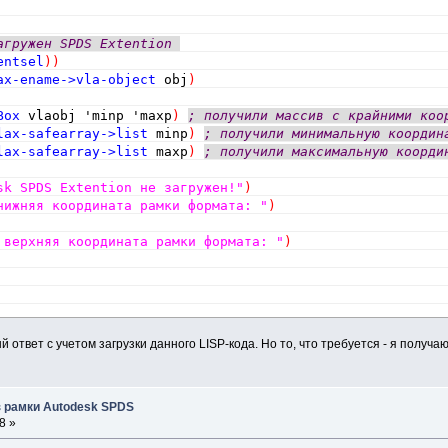
агружен SPDS Extention 
entsel
)
)
ax-ename->vla-object
 obj
)
Box
 vlaobj 'minp 'maxp
)
; получили массив с крайними коо
lax-safearray->list
 minp
)
; получили минимальную координ
lax-safearray->list
 maxp
)
; получили максимальную коорди
sk SPDS Extention не загружен!"
)
нижняя координата рамки формата: "
)
 верхняя координата рамки формата: "
)
ответ с учетом загрузки данного LISP-кода. Но то, что требуется - я получаю
 рамки Autodesk SPDS
8 »