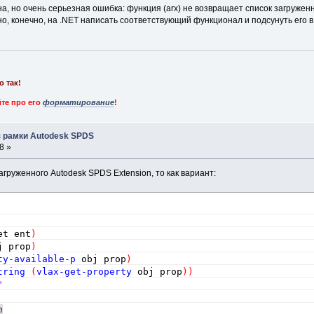
на, но очень серьезная ошибка: функция (arx) не возвращает список загруженн
, конечно, на .NET написать соответствующий функционал и подсунуть его в l
о так!
те про его
форматирование
!
 рамки Autodesk SPDS
8 »
груженного Autodesk SPDS Extension, то как вариант:
et ent
)
j prop
)
ty-available-p
 obj prop
)
tring
(
vlax-get-property
 obj prop
)
)
"
n