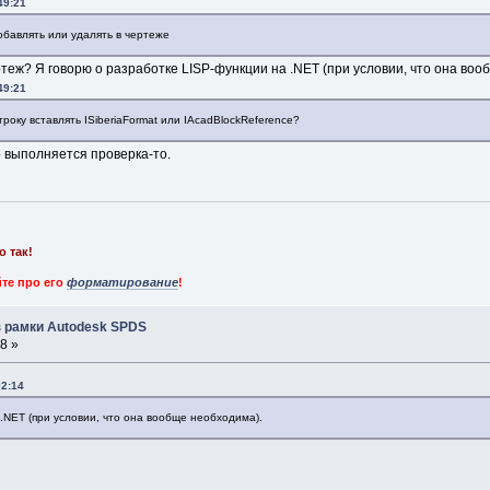
49:21
обавлять или удалять в чертеже
теж? Я говорю о разработке LISP-функции на .NET (при условии, что она воо
49:21
року вставлять ISiberiaFormat или IAcadBlockReference?
го выполняется проверка-то.
о так!
те про его
форматирование
!
 рамки Autodesk SPDS
8 »
02:14
.NET (при условии, что она вообще необходима).