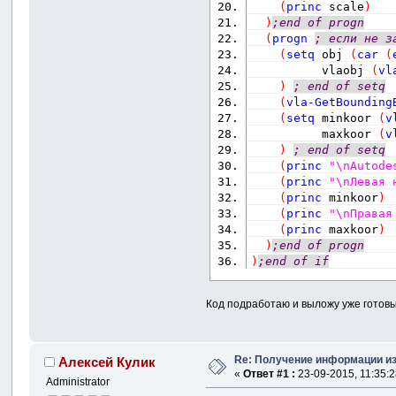
(
princ
 scale
)
)
;end of progn
(
progn
; если не з
(
setq
 obj 
(
car
(
          vlaobj 
(
vl
)
; end of setq
(
vla-GetBounding
(
setq
 minkoor 
(
v
          maxkoor 
(
v
)
; end of setq
(
princ
"\nAutode
(
princ
"\nЛевая 
(
princ
 minkoor
)
(
princ
"\nПравая
(
princ
 maxkoor
)
)
;end of progn
)
;end of if
Код подработаю и выложу уже готовый 
Re: Получение информации из
Алексей Кулик
«
Ответ #1 :
23-09-2015, 11:35:2
Administrator