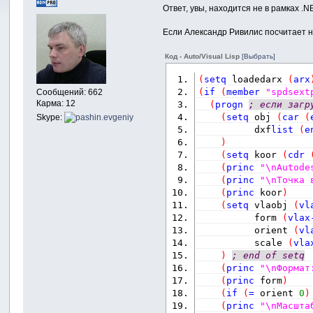
Ответ, увы, находится не в рамках .
Если Александр Ривилис посчитает ну
Код - Auto/Visual Lisp
[Выбрать]
(
setq
 loadedarx 
(
arx
(
if
(
member
"spdsext
Сообщений: 662
Карма: 12
(
progn
; если загр
(
setq
 obj 
(
car
(
Skype:
          dxf
list
(
e
)
(
setq
 koor 
(
cdr
(
princ
"\nAutode
(
princ
"\nТочка 
(
princ
 koor
)
(
setq
 vlaobj 
(
vl
          form 
(
vlax
          orient 
(
vl
          scale 
(
vla
)
; end of setq
(
princ
"\nФормат
(
princ
 form
)
(
if
(
=
 orient 
0
)
(
princ
"\nМасшта