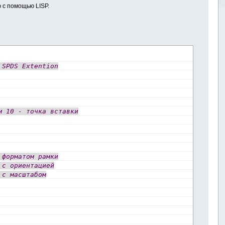
ю с помощью LISP.
 SPDS Extention
м 10 - точка вставки
 форматом рамки
 с ориентацией
 с масштабом