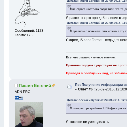
Цитата: Пашин Евгений от 23-09-2015, 11:
Мне строго-настрого запретили что-то д
Я разве говорю про добавление в чер
Цитата: Пашин Евгений от 23-09-2015, 11:
Сообщений: 1123
Я правильно понимаю, что можно в эту ст
Карма: 173
Скорее, ISiberiaFormat - ведь для не
Все, что сказано - личное мнение.
Правила форума
существуют не прост
Приводя в сообщении код, не забывай
Re: Получение информации из
Пашин Евгений
«
Ответ #6 :
23-09-2015, 12:10:0
ADN PRO
Цитата: Алексей Кулик от 23-09-2015, 12:
Я говорю о разработке LISP-функции на 
Я так еще не умею делать.