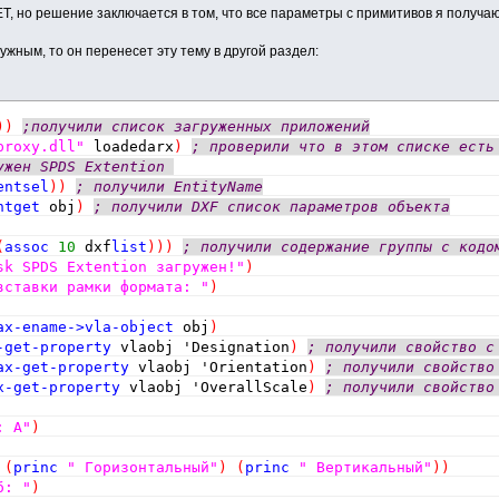
NET, но решение заключается в том, что все параметры с примитивов я получа
жным, то он перенесет эту тему в другой раздел:
)
)
;получили список загруженных приложений
proxy.dll"
 loadedarx
)
; проверили что в этом списке есть
ужен SPDS Extention 
entsel
)
)
; получили EntityName
ntget
 obj
)
; получили DXF список параметров объекта
(
assoc
10
 dxf
list
)
)
)
; получили содержание группы с кодо
sk SPDS Extention загружен!"
)
вставки рамки формата: "
)
ax-ename->vla-object
 obj
)
-get-property
 vlaobj 'Designation
)
; получили свойство с
ax-get-property
 vlaobj 'Orientation
)
; получили свойство
x-get-property
 vlaobj 'OverallScale
)
; получили свойство
: А"
)
(
princ
" Горизонтальный"
)
(
princ
" Вертикальный"
)
)
б: "
)