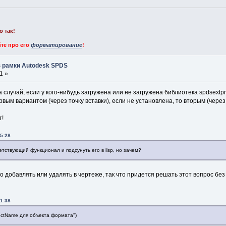
о так!
те про его
форматирование
!
 рамки Autodesk SPDS
1 »
случай, если у кого-нибудь загружена или не загружена библиотека spdsextprox
вым вариантом (через точку вставки), если не установлена, то вторым (через
т!
35:28
етствующий функционал и подсунуть его в lisp, но зачем?
о добавлять или удалять в чертеже, так что придется решать этот вопрос без
41:38
bjectName для объекта формата")