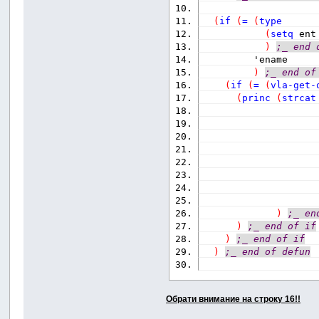
(
if
(
=
(
type
(
setq
 ent
)
;_ end 
         'ename
)
;_ end of
(
if
(
=
(
vla-get-
(
princ
(
strcat
)
;_ en
)
;_ end of if
)
;_ end of if
)
;_ end of defun
Обрати внимание на строку 16!!