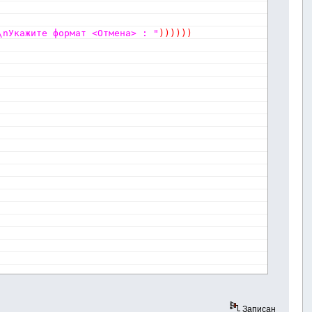
\nУкажите формат <Отмена> : "
)
)
)
)
)
)
Записан