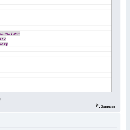
рдинатами
ату
нату
!
Записан