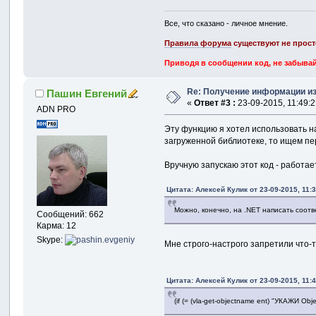
Все, что сказано - личное мнение.
Правила форума
существуют не прост
Приводя в сообщении код, не забывай
Re: Получение информации из
Пашин Евгений
«
Ответ #3 :
23-09-2015, 11:49:2
ADN PRO
Эту функцию я хотел использовать на 
загруженной библиотеке, то ищем пер
Вручную запускаю этот код - работае
Цитата: Алексей Кулик от 23-09-2015, 11:
Можно, конечно, на .NET написать соотв
Сообщений: 662
Карма: 12
Skype:
Мне строго-настрого запретили что-т
Цитата: Алексей Кулик от 23-09-2015, 11:
(if (= (vla-get-objectname ent) "УКАЖИ O