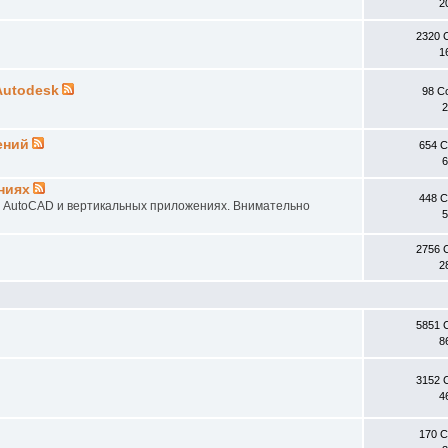
2
2320 
1
Autodesk
98 С
2
ений
654 
6
ниях
448 
в AutoCAD и вертикальных приложениях. Внимательно
5
2756 
2
5851 
8
3152 
4
170 