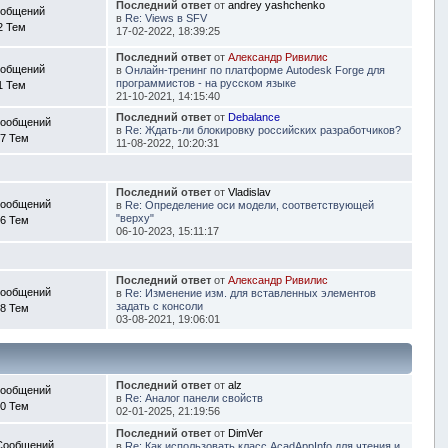
Последний ответ
от
andrey yashchenko
ообщений
в
Re: Views в SFV
2 Тем
17-02-2022, 18:39:25
Последний ответ
от
Александр Ривилис
ообщений
в
Онлайн-тренинг по платформе Autodesk Forge для
программистов - на русском языке
1 Тем
21-10-2021, 14:15:40
Последний ответ
от
Debalance
Сообщений
в
Re: Ждать-ли блокировку российских разработчиков?
7 Тем
11-08-2022, 10:20:31
Последний ответ
от
Vladislav
Сообщений
в
Re: Определение оси модели, соответствующей
"верху"
6 Тем
06-10-2023, 15:11:17
Последний ответ
от
Александр Ривилис
Сообщений
в
Re: Изменение изм. для вставленных элементов
задать с консоли
8 Тем
03-08-2021, 19:06:01
Последний ответ
от
alz
Сообщений
в
Re: Аналог панели свойств
0 Тем
02-01-2025, 21:19:56
Последний ответ
от
DimVer
Сообщений
в
Re: Как использовать класс AcadAppInfo для чтения и