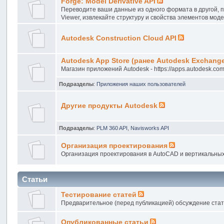
Forge: Model Derivative API
Переводите ваши данные из одного формата в другой, п
Viewer, извлекайте структуру и свойства элементов мод
Autodesk Construction Cloud API
Autodesk App Store (ранее Autodesk Exchang
Магазин приложений Autodesk - https://apps.autodesk.com
Подразделы
:
Приложения наших пользователей
Другие продукты Autodesk
Подразделы
:
PLM 360 API
,
Navisworks API
Организация проектирования
Организация проектирования в AutoCAD и вертикальных реш
Статьи
Тестирование статей
Предварительное (перед публикацией) обсуждение стат
Опубликованные статьи