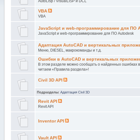
AutoLisp / VisualLISP и DCL
VBA
VBA
JavaScript и web-программирование для ПО 
JavaScript и web-программирование для ПО Autodesk
Адаптация AutoCAD и вертикальных прилож
Меню, DIESEL, макрокоманды и т.д.
Ошибки в AutoCAD и вертикальных приложе
В этом разделе можно сообщать о найденных ошибках 
читаем «Правила раздела»!
Civil 3D API
Подразделы
:
Адаптация Civil 3D
Revit API
Revit API
Inventor API
Vault API