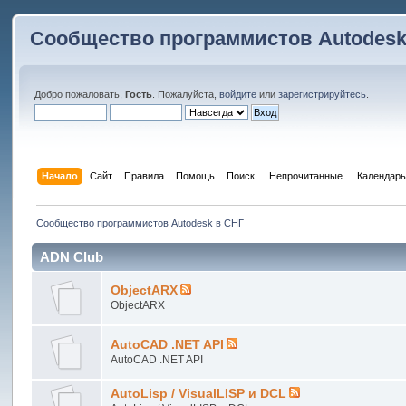
Сообщество программистов Autodesk
Добро пожаловать,
Гость
. Пожалуйста,
войдите
или
зарегистрируйтесь
.
Начало
Сайт
Правила
Помощь
Поиск
 Непрочитанные 
Календарь
Сообщество программистов Autodesk в СНГ
ADN Club
ObjectARX
ObjectARX
AutoCAD .NET API
AutoCAD .NET API
AutoLisp / VisualLISP и DCL