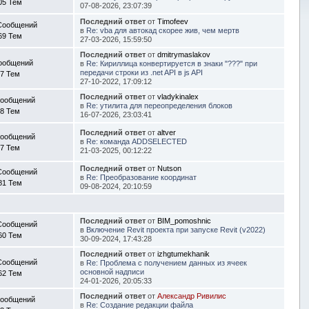
05 Тем
07-08-2026, 23:07:39
Последний ответ
от
Timofeev
Сообщений
в
Re: vba для автокад скорее жив, чем мертв
69 Тем
27-03-2026, 15:59:50
Последний ответ
от
dmitrymaslakov
ообщений
в
Re: Кириллица конвертируется в знаки "???" при
передачи строки из .net API в js API
7 Тем
27-10-2022, 17:09:12
Последний ответ
от
vladykinalex
Сообщений
в
Re: утилита для переопределения блоков
8 Тем
16-07-2026, 23:03:41
Последний ответ
от
altver
Сообщений
в
Re: команда ADDSELECTED
7 Тем
21-03-2025, 00:12:22
Последний ответ
от
Nutson
Сообщений
в
Re: Преобразование координат
81 Тем
09-08-2024, 20:10:59
Последний ответ
от
BIM_pomoshnic
Сообщений
в
Включение Revit проекта при запуске Revit (v2022)
60 Тем
30-09-2024, 17:43:28
Последний ответ
от
izhgtumekhanik
Сообщений
в
Re: Проблема с получением данных из ячеек
основной надписи
62 Тем
24-01-2026, 20:05:33
Последний ответ
от
Александр Ривилис
Сообщений
в
Re: Создание редакции файла