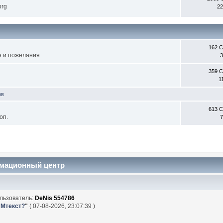
org
22
162 
я и пожелания
3
359 
1
ов
613 
оп.
7
рмационный центр
льзователь:
DeNis 554786
 Мтекст?
"
( 07-08-2026, 23:07:39 )