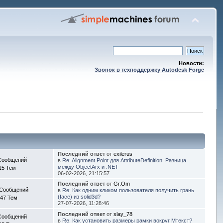
Новости:
Звонок в техподдержку Autodesk Forge
Последний ответ
от
exilerus
Сообщений
в
Re: Alignment Point для AttributeDefinition. Разница
между ObjectArx и .NET
15 Тем
06-02-2026, 21:15:57
Последний ответ
от
Gr.Om
 Сообщений
в
Re: Как одним кликом пользователя получить грань
(face) из solid3d?
47 Тем
27-07-2026, 11:28:46
Последний ответ
от
slay_78
Сообщений
в
Re: Как установить размеры рамки вокруг Мтекст?