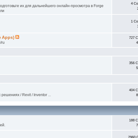
4 С
одготовьте их для дальнейшего онлайн-просмотра в Forge
ели
1 С
e Apps)
727 
/ru
4
356 
5
404 
ениях / Revit / Inventor ...
8
188 
ей.
7
2960 