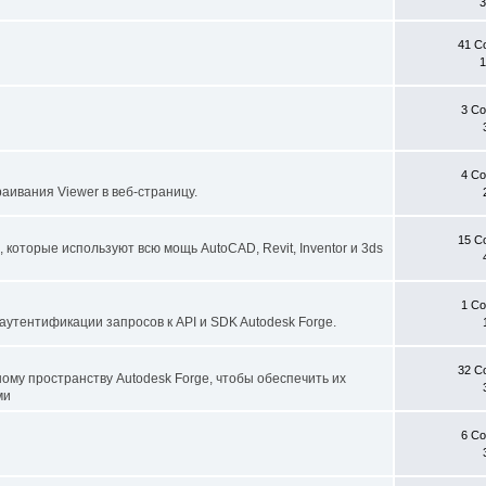
3
41 С
3 С
4 С
аивания Viewer в веб-страницу.
15 С
которые используют всю мощь AutoCAD, Revit, Inventor и 3ds
1 С
аутентификации запросов к API и SDK Autodesk Forge.
32 С
ому пространству Autodesk Forge, чтобы обеспечить их
ми
6 С