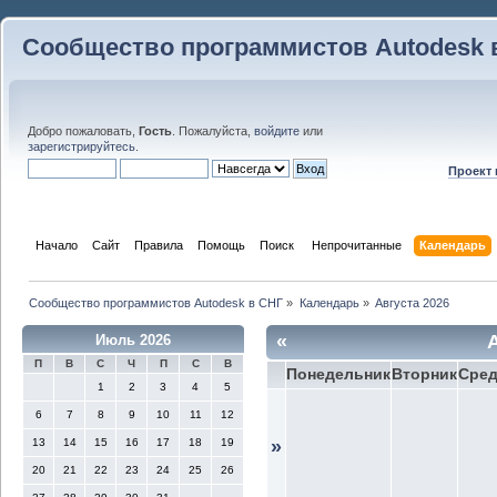
Сообщество программистов Autodesk 
Добро пожаловать,
Гость
. Пожалуйста,
войдите
или
зарегистрируйтесь
.
Проект
Начало
Сайт
Правила
Помощь
Поиск
 Непрочитанные 
Календарь
Сообщество программистов Autodesk в СНГ
»
Календарь
»
Августа 2026
«
Июль 2026
П
В
С
Ч
П
С
В
Понедельник
Вторник
Сре
1
2
3
4
5
6
7
8
9
10
11
12
13
14
15
16
17
18
19
»
20
21
22
23
24
25
26