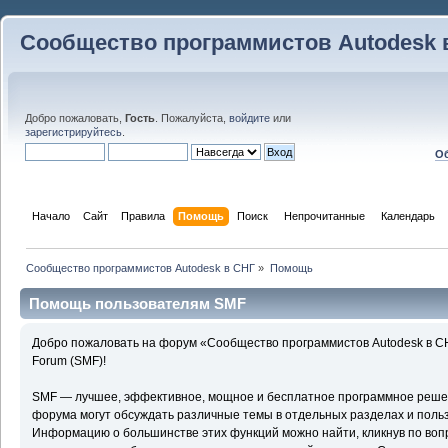
Сообщество программистов Autodesk 
Добро пожаловать,
Гость
. Пожалуйста,
войдите
или
зарегистрируйтесь
.
Об
Начало
Сайт
Правила
Помощь
Поиск
 Непрочитанные 
Календарь
Сообщество программистов Autodesk в СНГ
»
Помощь
Помощь пользователям SMF
Добро пожаловать на форум «Сообщество программистов Autodesk в С
Forum (SMF)!
SMF — лучшее, эффективное, мощное и бесплатное программное решени
форума могут обсуждать различные темы в отдельных разделах и поль
Информацию о большинстве этих функций можно найти, кликнув по воп