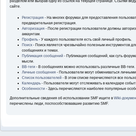
разделом или выбрав одну из ссылок на текущей странице. Ссылки ве
сайте.
Регистрация
- На многих форумах для предоставления пользова
предварительная регистрация.
Авторизация
- После регистрации пользователи должны авторизо
аккаунтам.
Профиль
- У каждого пользователя есть свой личный профиль.
Поиск
- Поиск является чрезвычайно полезным инструментов д
сообщениях и темах.
Публикация сообщений
- Публикация сообщений, как суть форум
мысли.
BB-теги
- В сообщениях можно использовать различные BB-теги.
Личные сообщения
- Пользователи могут обмениваться личным
Список пользователей
- В этом списке перечисляются все польз
Календарь
- Пользователи могут отслеживать в календаре событ
Особенности
- Здесь перечисляются наиболее популярные особ
Дополнительные сведения об использовании SMF ищите в
Wiki-докуме
перечислены люди, поспособствовавшие развитию SMF.