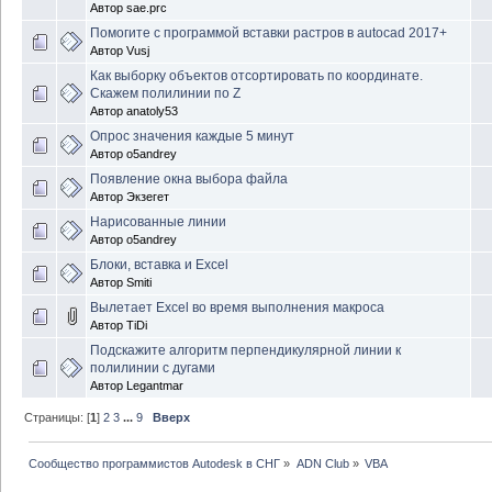
Автор
sae.prc
Помогите с программой вставки растров в autocad 2017+
Автор
Vusj
Как выборку объектов отсортировать по координате.
Скажем полилинии по Z
Автор
anatoly53
Опрос значения каждые 5 минут
Автор
o5andrey
Появление окна выбора файла
Автор
Экзегет
Нарисованные линии
Автор
o5andrey
Блоки, вставка и Excel
Автор
Smiti
Вылетает Excel во время выполнения макроса
Автор
TiDi
Подскажите алгоритм перпендикулярной линии к
полилинии с дугами
Автор
Legantmar
Страницы: [
1
]
2
3
...
9
Вверх
Сообщество программистов Autodesk в СНГ
»
ADN Club
»
VBA