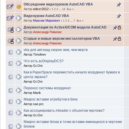
Обсуждение видеоуроков AutoCAD VBA
Автор
ediczr2012
«
1
2
3
...
14
Все
»
Видеоуроки AutoCAD VBA
Автор
Максим Маркевич
«
1
2
3
...
7
Все
»
Документация по ActiveX/COM модели AutoCAD
Автор
Александр Ривилис
Старые и новые версии инсталляторов VBA
Автор
Александр Ривилис
vba для автокад скорее жив, чем мертв
Автор
Timofeev
Что есть acDisplayDCS?
Автор
Gr.Om
Как в PaperSpace переместить начало координат бумаги в
центр экрана?
Автор
Gr.Om
Перенос системы координат
Автор
Marik
Макрос вставки атрибутов в блок
Автор
sae.prc
Как ассоциировать mleader с объектом чертежа?
Автор
Gr.Om
Макрос вставки блока в точки вставки имеющихся в чертеже
блоков