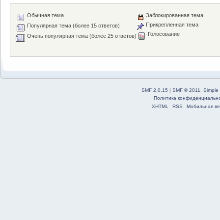
Обычная тема
Заблокированная тема
Прикрепленная тема
Популярная тема (более 15 ответов)
Голосование
Очень популярная тема (более 25 ответов)
SMF 2.0.15
|
SMF © 2011
,
Simple
Политика конфиденциальн
XHTML
RSS
Мобильная ве