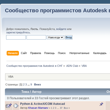
Сообщество программистов Autodesk 
Добро пожаловать,
Гость
. Пожалуйста,
войдите
или
зарегистрируйтесь
.
Начало
Сайт
Правила
Помощь
Поиск
 Непрочитанные 
Календарь
Сообщество программистов Autodesk в СНГ
»
ADN Club
»
VBA
VBA
Страницы: [
1
]
2
3
...
9
Вниз
Тема
/
Автор
О
0 Пользователей и 33 Гостей просматривают этот раздел.
Python & ActiveX/COM Autocad
Автор
Khasan Mamaev
«
1
2
3
...
37
Все
»