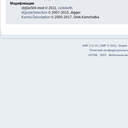
Модификации
cb|GeSHi-mod © 2011,
codebirth
dQuoteSelection
© 2007-2015, digger
Karma Description
© 2005-2017, Grek.Kamchatka
SMF 2.0.15
|
SMF © 2011
,
Simple
Политика конфиденциальн
XHTML
RSS
Мобильная ве