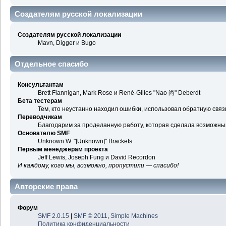
Создателям русской локализации
Создателям русской локализации
Mavn, Digger и Bugo
Отдельное спасибо
Консультантам
Brett Flannigan, Mark Rose и René-Gilles "Nao 尚" Deberdt
Бета тестерам
Тем, кто неустанно находил ошибки, использовал обратную связь
Переводчикам
Благодарим за проделанную работу, которая сделала возможны
Основателю SMF
Unknown W. "[Unknown]" Brackets
Первым менеджерам проекта
Jeff Lewis, Joseph Fung и David Recordon
И каждому, кого мы, возможно, пропустили — спасибо!
Авторские права
Форум
SMF 2.0.15
|
SMF © 2011
,
Simple Machines
Политика конфиденциальности