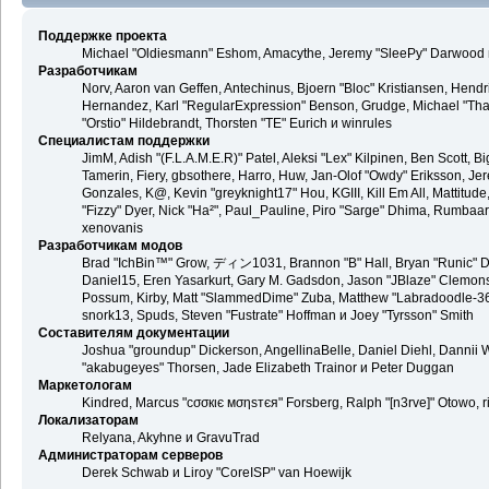
Поддержке проекта
Michael "Oldiesmann" Eshom, Amacythe, Jeremy "SleePy" Darwood и
Разработчикам
Norv, Aaron van Geffen, Antechinus, Bjoern "Bloc" Kristiansen, Hend
Hernandez, Karl "RegularExpression" Benson, Grudge, Michael "Than
"Orstio" Hildebrandt, Thorsten "TE" Eurich и winrules
Специалистам поддержки
JimM, Adish "(F.L.A.M.E.R)" Patel, Aleksi "Lex" Kilpinen, Ben Scott,
Tamerin, Fiery, gbsothere, Harro, Huw, Jan-Olof "Owdy" Eriksson, Jer
Gonzales, K@, Kevin "greyknight17" Hou, KGIII, Kill Em All, Mattitude,
"Fizzy" Dyer, Nick "Ha²", Paul_Pauline, Piro "Sarge" Dhima, Rumbaa
xenovanis
Разработчикам модов
Brad "IchBin™" Grow, ディン1031, Brannon "B" Hall, Bryan "Runic" De
Daniel15, Eren Yasarkurt, Gary M. Gadsdon, Jason "JBlaze" Clemons,
Possum, Kirby, Matt "SlammedDime" Zuba, Matthew "Labradoodle-360"
snork13, Spuds, Steven "Fustrate" Hoffman и Joey "Tyrsson" Smith
Составителям документации
Joshua "groundup" Dickerson, AngellinaBelle, Daniel Diehl, Dannii 
"akabugeyes" Thorsen, Jade Elizabeth Trainor и Peter Duggan
Маркетологам
Kindred, Marcus "cσσкιє мσηѕтєя" Forsberg, Ralph "[n3rve]" Otowo, 
Локализаторам
Relyana, Akyhne и GravuTrad
Администраторам серверов
Derek Schwab и Liroy "CoreISP" van Hoewijk