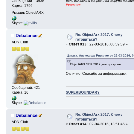
Если Вы задали вопрос и на форуме появи
Сообщений: 13938
Решение
Карма: 1796
Рыцарь ObjectARX
Skype:
Re: ObjectArx 2017. К чему
Debalance
готовиться?
ADN Club
«
Ответ #13 :
22-03-2016, 08:59:39 »
Цитата: Александр Ривилис от 22-03-2016, 0
ObjectARX SDK 2017 уже доступен...
Отлично! Спасибо за информацию.
Сообщений: 421
SUPERBOUNDARY
Карма: 16
Skype:
Re: ObjectArx 2017. К чему
Debalance
готовиться?
ADN Club
«
Ответ #14 :
02-04-2016, 13:51:46 »