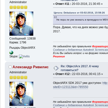
Administrator
«
Ответ #11 :
20-03-2016, 21:30:45 »
Цитата: Debalance от 03-02-2016, 15:58:26
Не пора ли уже вникать в премудрости MS
Пора. Думаю, что на днях можно уже б
2017.
Сообщений: 13938
Карма: 1796
Не забывайте про правильное
Форматиро
Рыцарь ObjectARX
Создание и добавление Autodesk Screencas
Если Вы задали вопрос и на форуме появи
Skype:
Решение
Re: ObjectArx 2017. К чему
Александр Ривилис
готовиться?
Administrator
«
Ответ #12 :
22-03-2016, 00:41:15 »
ObjectARX SDK 2017 уже доступен:
http
siteID=123112&id=785550
Не забывайте про правильное
Форматиро
Создание и добавление Autodesk Screencas