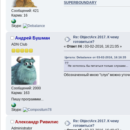
SUPERBOUNDARY
Сообщений: 421
Карма: 16
Skype:
Re: ObjectArx 2017. К чему
Андрей Бушман
готовиться?
ADN Club
«
Ответ #4 :
03-02-2016, 16:21:05 »
Цитата: Debalance от 03-02-2016, 16:16:35
Не хотелось бы питаться только слухами...
Обозначенный мною "слух" можно уточн
Сообщений: 2000
Карма: 163
Пишу программки...
Skype:
Re: ObjectArx 2017. К чему
Александр Ривилис
готовиться?
Administrator