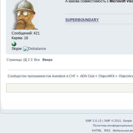
А какова совместимость с
Microsoft Vis
SUPERBOUNDARY
Сообщений: 421
Карма: 16
Skype:
Страницы: [
1
]
2
3
Все
Вверх
Сообщество программистов Autodesk в СНГ
»
ADN Club
»
ObjectARX
»
ObjectAr
SMF 2.0.15
|
SMF © 2011
,
Simple
Политика конфиденциальн
XHTML
RSS
Мобильная ве