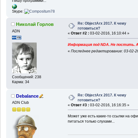
Пишу программки...
Skype:
Re: ObjectArx 2017. К чему
Николай Горлов
готовиться?
ADN
«
Ответ #2 :
03-02-2016, 16:10:44 »
Информация под NDA. Не постить. А
«
Последнее редактирование: 03-02-20
Сообщений: 238
Карма: 34
Re: ObjectArx 2017. К чему
Debalance
готовиться?
ADN Club
«
Ответ #3 :
03-02-2016, 16:16:35 »
Может уже есть какие-то ссылки на оф
питаться только слухами...