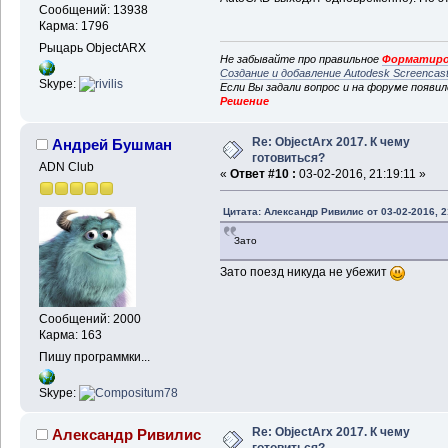
Сообщений: 13938
Карма: 1796
Рыцарь ObjectARX
Не забывайте про правильное
Форматиро
Создание и добавление Autodesk Screencas
Skype:
Если Вы задали вопрос и на форуме появи
Решение
Re: ObjectArx 2017. К чему
Андрей Бушман
готовиться?
ADN Club
«
Ответ #10 :
03-02-2016, 21:19:11 »
Цитата: Александр Ривилис от 03-02-2016, 2
Зато
Зато поезд никуда не убежит
Сообщений: 2000
Карма: 163
Пишу программки...
Skype:
Re: ObjectArx 2017. К чему
Александр Ривилис
готовиться?