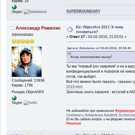
Карма: 16
SUPERBOUNDARY
Skype:
Re: ObjectArx 2017. К чему
Александр Ривилис
готовиться?
Administrator
«
Ответ #7 :
03-02-2016, 21:03:01 »
Цитата: Debalance от 03-02-2016, 20:56:40
Когда запланирован выход?
Ты как "первый раз замужем" и не в ку
конфиденциальной и Autodesk её никогд
готов, так выйдет.
Сообщений: 13938
Всё что можно было сказать - сказано з
Карма: 1796
2016.html
Рыцарь ObjectARX
Захочешь знать заранее - вступай в A
Skype:
Не забывайте про правильное
Форматиро
Создание и добавление Autodesk Screencas
Если Вы задали вопрос и на форуме появи
Решение