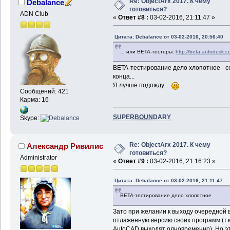
Re: ObjectArx 2017. К чему
Debalance
готовиться?
ADN Club
«
Ответ #8 :
03-02-2016, 21:11:47 »
Цитата: Debalance от 03-02-2016, 20:56:40
... или BETA-тестеры:
http://beta.autodesk.c
BETA-тестирование дело хлопотное - с
конца...
Я лучше подожду...
Сообщений: 421
Карма: 16
SUPERBOUNDARY
Skype:
Re: ObjectArx 2017. К чему
Александр Ривилис
готовиться?
Administrator
«
Ответ #9 :
03-02-2016, 21:16:23 »
Цитата: Debalance от 03-02-2016, 21:11:47
BETA-тестирование дело хлопотное
Зато при желании к выходу очередной 
отлаженную версию своих программ (т.
AutoCAD выходят одновременно). Но это