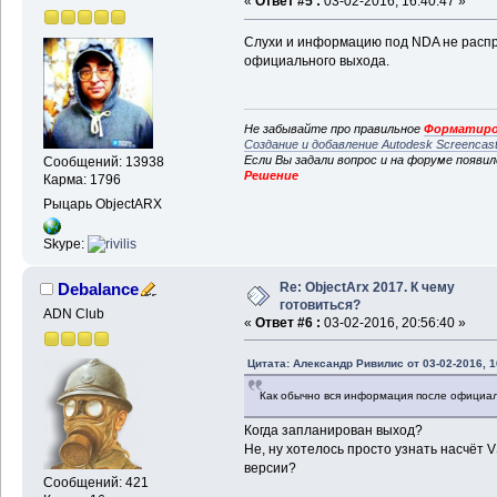
«
Ответ #5 :
03-02-2016, 16:40:47 »
Слухи и информацию под NDA не распр
официального выхода.
Не забывайте про правильное
Форматиро
Создание и добавление Autodesk Screencas
Если Вы задали вопрос и на форуме появи
Сообщений: 13938
Решение
Карма: 1796
Рыцарь ObjectARX
Skype:
Re: ObjectArx 2017. К чему
Debalance
готовиться?
ADN Club
«
Ответ #6 :
03-02-2016, 20:56:40 »
Цитата: Александр Ривилис от 03-02-2016, 1
Как обычно вся информация после официал
Когда запланирован выход?
Не, ну хотелось просто узнать насчёт 
версии?
Сообщений: 421