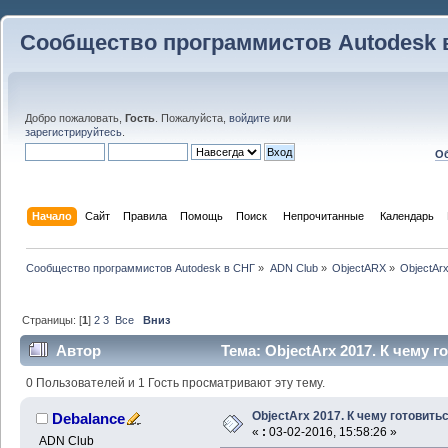
Сообщество программистов Autodesk 
Добро пожаловать,
Гость
. Пожалуйста,
войдите
или
зарегистрируйтесь
.
Об
Начало
Сайт
Правила
Помощь
Поиск
 Непрочитанные 
Календарь
Сообщество программистов Autodesk в СНГ
»
ADN Club
»
ObjectARX
»
ObjectAr
Страницы: [
1
]
2
3
Все
Вниз
Автор
Тема: ObjectArx 2017. К чему г
0 Пользователей и 1 Гость просматривают эту тему.
ObjectArx 2017. К чему готовить
Debalance
«
:
03-02-2016, 15:58:26 »
ADN Club