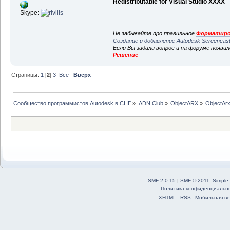
Redistributable for Visual Studio XXXX
Skype:
Не забывайте про правильное
Форматиро
Создание и добавление Autodesk Screencas
Если Вы задали вопрос и на форуме появи
Решение
Страницы:
1
[
2
]
3
Все
Вверх
Сообщество программистов Autodesk в СНГ
»
ADN Club
»
ObjectARX
»
ObjectAr
SMF 2.0.15
|
SMF © 2011
,
Simple
Политика конфиденциальн
XHTML
RSS
Мобильная ве