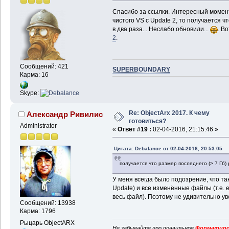
Спасибо за ссылки. Интересный момент
чистого VS с Update 2, то получается ч
в два раза... Неслабо обновили...
. В
2
.
Сообщений: 421
SUPERBOUNDARY
Карма: 16
Skype:
Re: ObjectArx 2017. К чему
Александр Ривилис
готовиться?
Administrator
«
Ответ #19 :
02-04-2016, 21:15:46 »
Цитата: Debalance от 02-04-2016, 20:53:05
получается что размер последнего (> 7 Гб) 
У меня всегда было подозрение, что та
Update) и все изменённые файлы (т.е. 
весь файл). Поэтому не удивительно ув
Сообщений: 13938
Карма: 1796
Рыцарь ObjectARX
Не забывайте про правильное
Форматиро