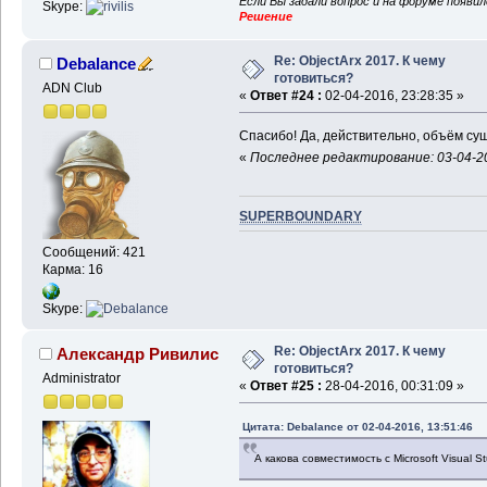
Если Вы задали вопрос и на форуме появи
Skype:
Решение
Re: ObjectArx 2017. К чему
Debalance
готовиться?
ADN Club
«
Ответ #24 :
02-04-2016, 23:28:35 »
Спасибо! Да, действительно, объём сущ
«
Последнее редактирование: 03-04-20
SUPERBOUNDARY
Сообщений: 421
Карма: 16
Skype:
Re: ObjectArx 2017. К чему
Александр Ривилис
готовиться?
Administrator
«
Ответ #25 :
28-04-2016, 00:31:09 »
Цитата: Debalance от 02-04-2016, 13:51:46
А какова совместимость с Microsoft Visual S