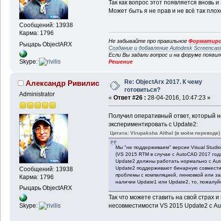
Так как вопрос этот появляется вновь и
Может быть я не прав и не всё так плох
Сообщений: 13938
Карма: 1796
Не забывайте про правильное
Форматиро
Рыцарь ObjectARX
Создание и добавление Autodesk Screencas
Если Вы задали вопрос и на форуме появи
Skype:
Решение
Re: ObjectArx 2017. К чему
Александр Ривилис
готовиться?
Administrator
«
Ответ #26 :
28-04-2016, 10:47:23 »
Получил оперативный ответ, который 
экспериментировать с Update2:
Цитата: Virupaksha Aithal (в моём переводе)
Мы "не поддерживаем" версии Visual Studi
(VS 2015 RTM в случае с AutoCAD 2017 года
Update2 должны работать нормально с Auto
Update2 поддерживают бинарную совместимо
Сообщений: 13938
проблемы с компиляцией, линковкой или з
Карма: 1796
наличии Update1 или Update2, то, пожалуй
Рыцарь ObjectARX
Так что можете ставить на свой страх и
Skype:
несовместимости VS 2015 Update2 с Au