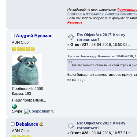
Не забывайте про правильное
Форматиро
Создание и добавление Autodesk Screencas
Если Вы задали вопрос и на форуме появи
Решение
Re: ObjectArx 2017. К чему
Андрей Бушман
готовиться?
ADN Club
«
Ответ #27 :
28-04-2016, 10:50:02 »
Цитата: Александр Ривилис от 28-04-2016, 1
Так что можете ставить на свой страх и рис
Если бинарная совместимость присутств
из пальца.
Сообщений: 2000
Карма: 163
Пишу программки...
Skype:
Re: ObjectArx 2017. К чему
Debalance
готовиться?
ADN Club
«
Ответ #28 :
28-04-2016, 10:57:21 »