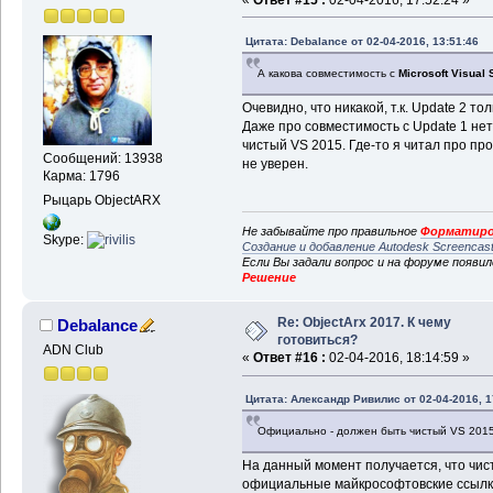
Цитата: Debalance от 02-04-2016, 13:51:46
А какова совместимость с
Microsoft Visual 
Очевидно, что никакой, т.к. Update 2 т
Даже про совместимость с Update 1 не
чистый VS 2015. Где-то я читал про пр
Сообщений: 13938
не уверен.
Карма: 1796
Рыцарь ObjectARX
Не забывайте про правильное
Форматиро
Skype:
Создание и добавление Autodesk Screencas
Если Вы задали вопрос и на форуме появи
Решение
Re: ObjectArx 2017. К чему
Debalance
готовиться?
ADN Club
«
Ответ #16 :
02-04-2016, 18:14:59 »
Цитата: Александр Ривилис от 02-04-2016, 1
Официально - должен быть чистый VS 2015
На данный момент получается, что чис
официальные майкрософтовские ссылки