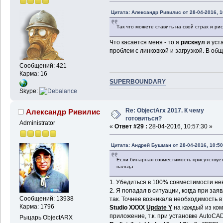
Цитата: Александр Ривилис от 28-04-2016, 1
Так что можете ставить на свой страх и рис
Что касается меня - то я
рискнул
и уст
проблем с линковкой и загрузкой. В общ
Сообщений: 421
Карма: 16
SUPERBOUNDARY
Skype:
Re: ObjectArx 2017. К чему
Александр Ривилис
готовиться?
Administrator
«
Ответ #29 :
28-04-2016, 10:57:30 »
Цитата: Андрей Бушман от 28-04-2016, 10:50
Если бинарная совместимость присутствует,
пальца.
1. Убедиться в 100% совместимости не
2. Я попадал в ситуации, когда при за
Сообщений: 13938
так. Точнее возникала необходимость в
Карма: 1796
Studio XXXX
Update Y
на каждый из ком
приложение, т.к. при установке AutoC
Рыцарь ObjectARX