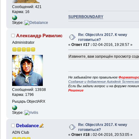
Сообщений: 421
Карма: 16
SUPERBOUNDARY
Skype:
Re: ObjectArx 2017. К чему
Александр Ривилис
готовиться?
Administrator
«
Ответ #17 :
02-04-2016, 19:28:57 »
Извините, вам запрещён просмотр сод
Не забывайте про правильное
Форматиро
Создание и добавление Autodesk Screencas
Если Вы задали вопрос и на форуме появи
Сообщений: 13938
Решение
Карма: 1796
Рыцарь ObjectARX
Skype:
Re: ObjectArx 2017. К чему
Debalance
готовиться?
ADN Club
«
Ответ #18 :
02-04-2016, 20:53:05 »