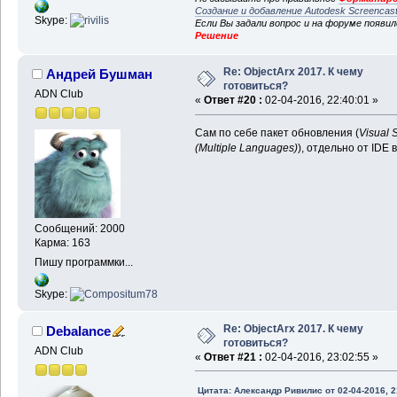
Создание и добавление Autodesk Screencas
Skype:
Если Вы задали вопрос и на форуме появи
Решение
Re: ObjectArx 2017. К чему
Андрей Бушман
готовиться?
ADN Club
«
Ответ #20 :
02-04-2016, 22:40:01 »
Сам по себе пакет обновления (
Visual 
(Multiple Languages)
), отдельно от IDE 
Сообщений: 2000
Карма: 163
Пишу программки...
Skype:
Re: ObjectArx 2017. К чему
Debalance
готовиться?
ADN Club
«
Ответ #21 :
02-04-2016, 23:02:55 »
Цитата: Александр Ривилис от 02-04-2016, 2