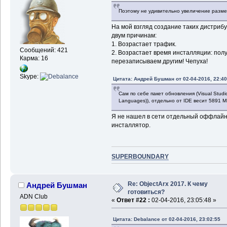
Поэтому не удивительно увеличение размер
На мой взгляд создание таких дистриб
двум причинам:
1. Возрастает трафик.
Сообщений: 421
2. Возрастает время инсталляции: полу
Карма: 16
перезаписываем другим! Чепуха!
Skype:
Цитата: Андрей Бушман от 02-04-2016, 22:40
Сам по себе пакет обновления (Visual Studio
Languages)), отдельно от IDE весит 5891 M
Я не нашел в сети отдельный оффлайно
инсталлятор.
SUPERBOUNDARY
Re: ObjectArx 2017. К чему
Андрей Бушман
готовиться?
ADN Club
«
Ответ #22 :
02-04-2016, 23:05:48 »
Цитата: Debalance от 02-04-2016, 23:02:55