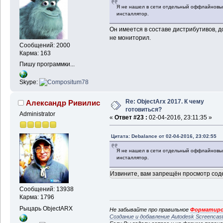
Я не нашел в сети отдельный оффлайновый 
инсталлятор.
Он имеется в составе дистрибутивов, 
не мониторил.
Сообщений: 2000
Карма: 163
Пишу программки...
Skype:
Re: ObjectArx 2017. К чему
Александр Ривилис
готовиться?
Administrator
«
Ответ #23 :
02-04-2016, 23:11:35 »
Цитата: Debalance от 02-04-2016, 23:02:55
Я не нашел в сети отдельный оффлайновый 
инсталлятор.
Извините, вам запрещён просмотр сод
Сообщений: 13938
Карма: 1796
Рыцарь ObjectARX
Не забывайте про правильное
Форматиро
Создание и добавление Autodesk Screencas