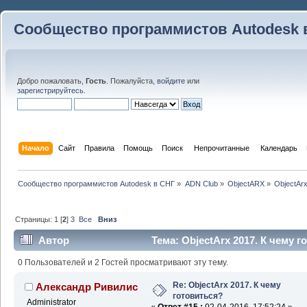
Сообщество программистов Autodesk 
Добро пожаловать,
Гость
. Пожалуйста,
войдите
или
зарегистрируйтесь
.
Начало
Сайт
Правила
Помощь
Поиск
 Непрочитанные 
Календарь
Сообщество программистов Autodesk в СНГ
»
ADN Club
»
ObjectARX
»
ObjectAr
Страницы:
1
[
2
]
3
Все
Вниз
Автор
Тема: ObjectArx 2017. К чему г
0 Пользователей и 2 Гостей просматривают эту тему.
Re: ObjectArx 2017. К чему
Александр Ривилис
готовиться?
Administrator
«
Ответ #15 :
02-04-2016, 17:52:24 »