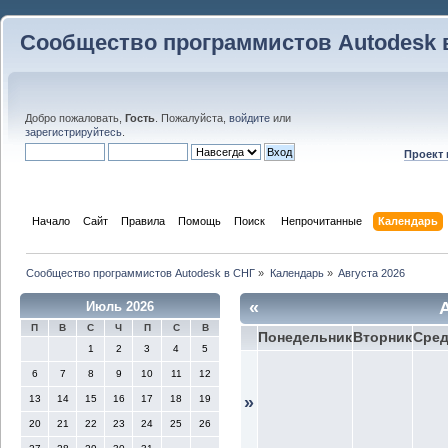
Сообщество программистов Autodesk 
Добро пожаловать,
Гость
. Пожалуйста,
войдите
или
зарегистрируйтесь
.
Проект
Начало
Сайт
Правила
Помощь
Поиск
 Непрочитанные 
Календарь
Сообщество программистов Autodesk в СНГ
»
Календарь
»
Августа 2026
«
Июль 2026
П
В
С
Ч
П
С
В
Понедельник
Вторник
Сре
1
2
3
4
5
6
7
8
9
10
11
12
13
14
15
16
17
18
19
»
20
21
22
23
24
25
26