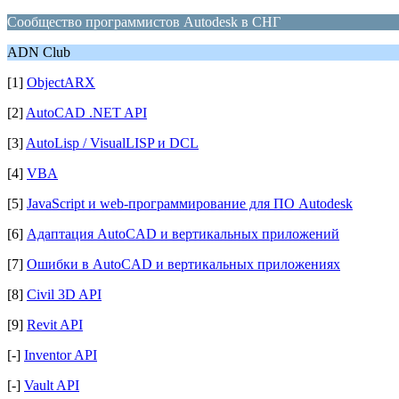
Сообщество программистов Autodesk в СНГ
ADN Club
[1]
ObjectARX
[2]
AutoCAD .NET API
[3]
AutoLisp / VisualLISP и DCL
[4]
VBA
[5]
JavaScript и web-программирование для ПО Autodesk
[6]
Адаптация AutoCAD и вертикальных приложений
[7]
Ошибки в AutoCAD и вертикальных приложениях
[8]
Civil 3D API
[9]
Revit API
[-]
Inventor API
[-]
Vault API