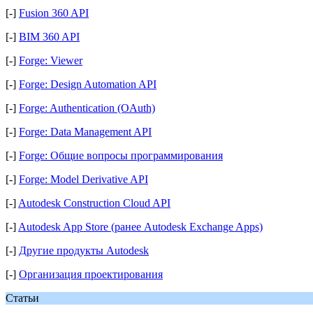
[-]
Fusion 360 API
[-]
BIM 360 API
[-]
Forge: Viewer
[-]
Forge: Design Automation API
[-]
Forge: Authentication (OAuth)
[-]
Forge: Data Management API
[-]
Forge: Общие вопросы программирования
[-]
Forge: Model Derivative API
[-]
Autodesk Construction Cloud API
[-]
Autodesk App Store (ранее Autodesk Exchange Apps)
[-]
Другие продукты Autodesk
[-]
Организация проектирования
Статьи