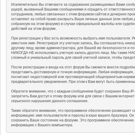
Исключительно Вы отвечаете за содержание размещаемых Вами сообщ
ущерб, вызванный Вашими сообщениями и оградить от ответственности
сотрудников, любых связанных с этим форумом сайтов и дочерних про
оставляют за собой право раскрыть Ваши личные данные (или любую 
собранную на этом форуме) в случае официальной жалобы или судебн
действий на этом форуме.
При регистрации у Вас есть возможность выбрать имя пользователя. 
уместное имя. Регистрируя эту учетную запись, Вы соглашаетесь нико
другому лицу, кроме администратора, для Вашей же безопасности и п
НИКОГДА НЕ использовать учетную запись другого лица. Мы также 
сложный и уникальный пароль для своей учетной записи, чтобы предот
После регистрации и входа на этот форум Вы сможете внести подробн
представить достоверную и точную информацию. Любая информация, 
посчитают недостоверной или противоречащей общепринятым нормам 
предварительного уведомления. При этом к Вам могут быть применен
Обратите внимание, что с каждым сообщением будет сохранен Ваш IP-
запретить Вам доступ к этому форуму или для связи с Вашим интерне
серьезного нарушения данного соглашения.
Также обратите внимание, что программное обеспечение размещает c
информацию: имя пользователя и пароль) в кэше вашего браузера. Он
сохранить Ваше состояние на форуме. Это программное обеспечение н
информацию с Вашего компьютера.