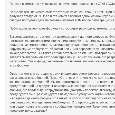
Права и возможности участников форума определяются их СТАТУСОМ
Пользователь не может самостоятельно изменить свой СТАТУС. При р
получает статус ADN Open и становится членом одноимённой группы на
следует поступать действительным членам ADN после регистрации на
Публикация материалов форума на сторонних ресурсах возможна тольк
Вы соглашаетесь с тем, что при использовании данного форума не б
ложными, клеветническими, неточными, оскорбительными, вульгарным
религиозную, межнациональную или ещё какую-либо рознь, сексуальн
нарушающими тайну частной жизни или иным образом нарушающими 
законодательство. Вы также соглашаетесь не размещать материалы, 
являетесь владельцем авторских прав или у Вас нет письменного разр
материалы. Спам, флуд, рекламные объявления, письма счастья, пир
этом форуме.
Отметим, что для сотрудников или владельцев этого форума невозмож
размещаемых сообщений. Пожалуйста, помните, что мы не контролируе
за содержание сообщений. Мы не гарантируем точность, полноту или 
представленной на форуме. Размещаемые сообщения выражают мнение
форума, его владельца, сотрудников или дочерних проектов. Любому, 
предосудительно, рекомендуется немедленно уведомить администрат
и владелец данного форума оставляют за собой право удалить нежела
они решат, что его удаление необходимо. Это происходит вручную, поэ
или редактировать отдельные сообщения немедленно. Такая политика
профилях пользователей.