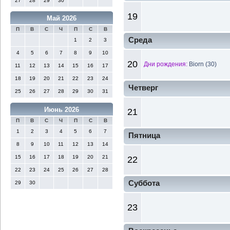
27
28
29
30
19
Май 2026
П
В
С
Ч
П
С
В
Среда
1
2
3
4
5
6
7
8
9
10
20
Дни рождения:
Biorn (30)
11
12
13
14
15
16
17
18
19
20
21
22
23
24
Четверг
25
26
27
28
29
30
31
Июнь 2026
21
П
В
С
Ч
П
С
В
1
2
3
4
5
6
7
Пятница
8
9
10
11
12
13
14
15
16
17
18
19
20
21
22
22
23
24
25
26
27
28
Суббота
29
30
23