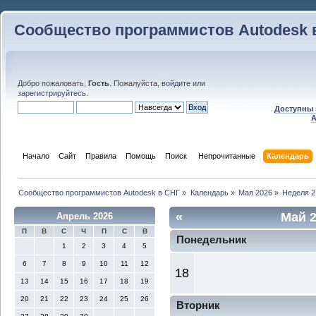
Сообщество программистов Autodesk 
Добро пожаловать,
Гость
. Пожалуйста,
войдите
или
зарегистрируйтесь
.
Доступны 
A
Начало
Сайт
Правила
Помощь
Поиск
 Непрочитанные 
Календарь
Сообщество программистов Autodesk в СНГ
»
Календарь
»
Мая 2026
»
Неделя 2
«
Май 
Апрель 2026
П
В
С
Ч
П
С
В
Понедельник
1
2
3
4
5
6
7
8
9
10
11
12
18
13
14
15
16
17
18
19
20
21
22
23
24
25
26
Вторник