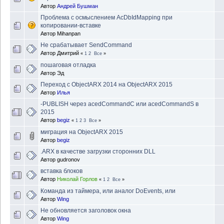
Автор
Андрей Бушман
Проблема с осмыслением AcDbIdMapping при
копировании-вставке
Автор
Mihanpan
Не срабатывает SendCommand
Автор
Дмитрий
«
1
2
Все
»
пошаговая отладка
Автор
Эд
Переход с ObjectARX 2014 на ObjectARX 2015
Автор
Илья
-PUBLISH через acedCommandC или acedCommandS в
2015
Автор
begiz
«
1
2
3
Все
»
миграция на ObjectARX 2015
Автор
begiz
.ARX в качестве загрузки сторонних DLL
Автор
gudronov
вставка блоков
Автор
Николай Горлов
«
1
2
Все
»
Команда из таймера, или аналог DoEvents, или
Автор
Wing
Не обновляется заголовок окна
Автор
Wing