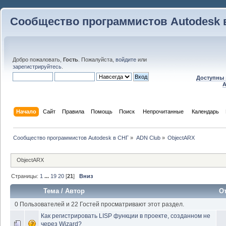
Сообщество программистов Autodesk 
Добро пожаловать,
Гость
. Пожалуйста,
войдите
или
зарегистрируйтесь
.
Доступны 
A
Начало
Сайт
Правила
Помощь
Поиск
 Непрочитанные 
Календарь
Сообщество программистов Autodesk в СНГ
»
ADN Club
»
ObjectARX
ObjectARX
Страницы:
1
...
19
20
[
21
]
Вниз
Тема
/
Автор
О
0 Пользователей и 22 Гостей просматривают этот раздел.
Как регистрировать LISP функции в проекте, созданном не
через Wizard?