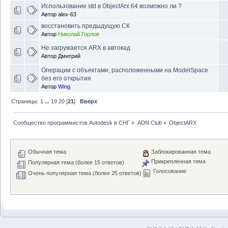
Использование std в ObjectArx 64 возможно ли ?
Автор
alex-63
восстановить предыдущую СК
Автор
Николай Горлов
Не загружается ARX в автокад
Автор
Дмитрий
Операции с объектами, расположенными на ModelSpace
без его открытия
Автор
Wing
Страницы:
1
...
19
20
[
21
]
Вверх
Сообщество программистов Autodesk в СНГ
»
ADN Club
»
ObjectARX
Обычная тема
Заблокированная тема
Прикрепленная тема
Популярная тема (более 15 ответов)
Голосование
Очень популярная тема (более 25 ответов)