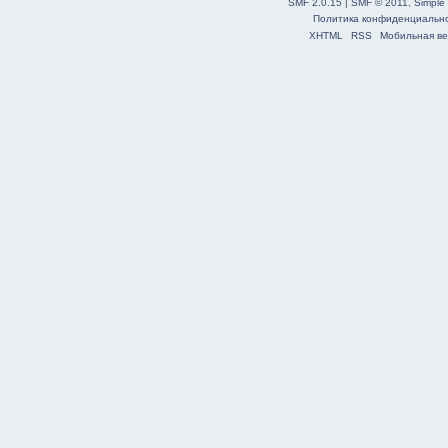
SMF 2.0.15
|
SMF © 2011
,
Simple
Политика конфиденциальн
XHTML
RSS
Мобильная ве