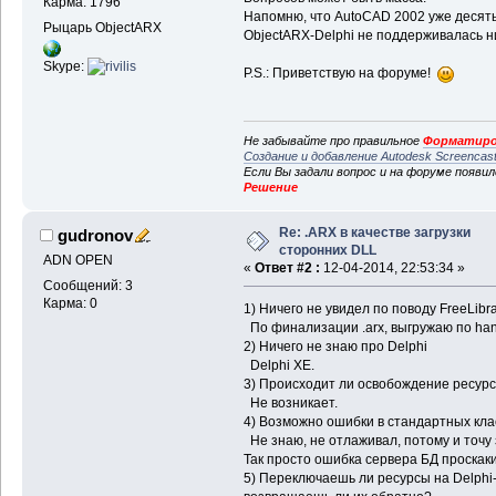
Карма: 1796
Напомню, что AutoCAD 2002 уже десять 
Рыцарь ObjectARX
ObjectARX-Delphi не поддерживалась ни
Skype:
P.S.: Приветствую на форуме!
Не забывайте про правильное
Форматиро
Создание и добавление Autodesk Screencas
Если Вы задали вопрос и на форуме появи
Решение
Re: .ARX в качестве загрузки
gudronov
сторонних DLL
ADN OPEN
«
Ответ #2 :
12-04-2014, 22:53:34 »
Сообщений: 3
Карма: 0
1) Ничего не увидел по поводу FreeLibra
По финализации .arx, выгружаю по han
2) Ничего не знаю про Delphi
Delphi XE.
3) Происходит ли освобождение ресур
Не возникает.
4) Возможно ошибки в стандартных кла
Не знаю, не отлаживал, потому и точу з
Так просто ошибка сервера БД проскаки
5) Переключаешь ли ресурсы на Delphi-