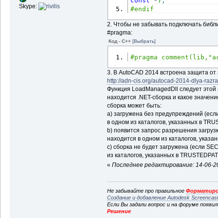
const
*
)
;
Skype:
#endif
2. Чтобы не забывать подключать библ
#pragma:
Код - C++
[Выбрать]
#pragma comment(lib,"a
3. В AutoCAD 2014 встроена защита от 
http://adn-cis.org/autocad-2014-dlya-razr
Функция LoadManagedDll следует этой за
находится .NET-сборка и какое знач
сборка может быть:
a) загружена без предупреждений (есл
в одном из каталогов, указанных в TR
b) появится запрос разрешения загруз
находится в одном из каталогов, указ
c) сборка не будет загружена (если SE
из каталогов, указанных в TRUSTEDPA
«
Последнее редактирование: 14-06-20
Не забывайте про правильное
Форматиро
Создание и добавление Autodesk Screencas
Если Вы задали вопрос и на форуме появи
Решение