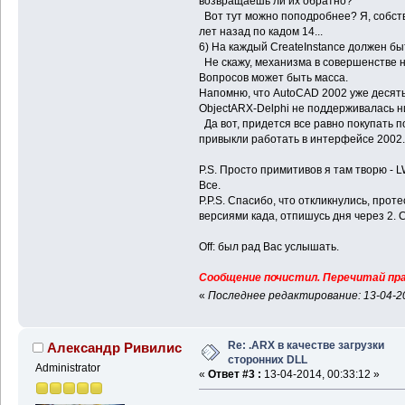
возвращаешь ли их обратно?
Вот тут можно поподробнее? Я, собств
лет назад по кадом 14...
6) На каждый CreateInstance должен бы
Не скажу, механизма в совершенстве н
Вопросов может быть масса.
Напомню, что AutoCAD 2002 уже десять 
ObjectARX-Delphi не поддерживалась ни
Да вот, придется все равно покупать после
привыкли работать в интерфейсе 2002.
P.S. Просто примитивов я там творю - 
Все.
P.P.S. Спасибо, что откликнулись, про
версиями када, отпишусь дня через 2. 
Off: был рад Вас услышать.
Сообщение почистил. Перечитай прав
«
Последнее редактирование: 13-04-20
Re: .ARX в качестве загрузки
Александр Ривилис
сторонних DLL
Administrator
«
Ответ #3 :
13-04-2014, 00:33:12 »