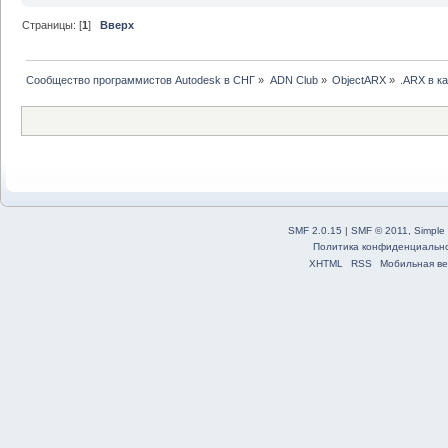
Страницы: [
1
]
Вверх
Сообщество программистов Autodesk в СНГ
»
ADN Club
»
ObjectARX
»
.ARX в к
SMF 2.0.15
|
SMF © 2011
,
Simple
Политика конфиденциальн
XHTML
RSS
Мобильная ве