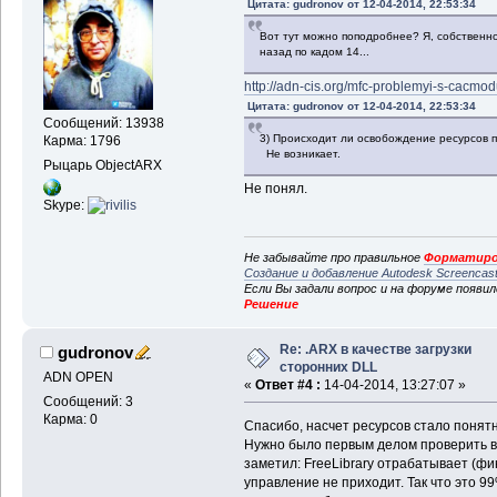
Цитата: gudronov от 12-04-2014, 22:53:34
Вот тут можно поподробнее? Я, собственно
назад по кадом 14...
http://adn-cis.org/mfc-problemyi-s-cacmo
Цитата: gudronov от 12-04-2014, 22:53:34
Сообщений: 13938
3) Происходит ли освобождение ресурсов 
Карма: 1796
Не возникает.
Рыцарь ObjectARX
Не понял.
Skype:
Не забывайте про правильное
Форматиро
Создание и добавление Autodesk Screencas
Если Вы задали вопрос и на форуме появи
Решение
Re: .ARX в качестве загрузки
gudronov
сторонних DLL
ADN OPEN
«
Ответ #4 :
14-04-2014, 13:27:07 »
Сообщений: 3
Карма: 0
Спасибо, насчет ресурсов стало понятно
Нужно было первым делом проверить вы
заметил: FreeLibrary отрабатывает (фи
управление не приходит. Так что это 99