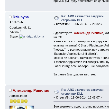
прямых рук, буду отлаживаться дальше. 
Re: .ARX в качестве загрузки
Dziubyna
сторонних DLL
ADN Club
«
Ответ #5 :
13-06-2014, 12:20:32 »
Сообщений: 41
Карма: 4
Здравствуйте,
Александр Ривилис
, хо
Skype:
на С#.
У меня есть arx с которого я подгружаю
есть написанный CSharp Plugin для Aut
"netload" то все нормально, при загрузк
IExtensionApplication.Initialize()".
Можно ли сделать такую загрузку с код
IExtensionApplication.Initialize()")? ил
LoadLibrary, acrxLoadApp... не получает
За ранее благодарен за ответ.
Re: .ARX в качестве загрузки
Александр Ривилис
сторонних DLL
Administrator
«
Ответ #6 :
13-06-2014, 12:43:07 »
Это возможно и достаточно просто. И о