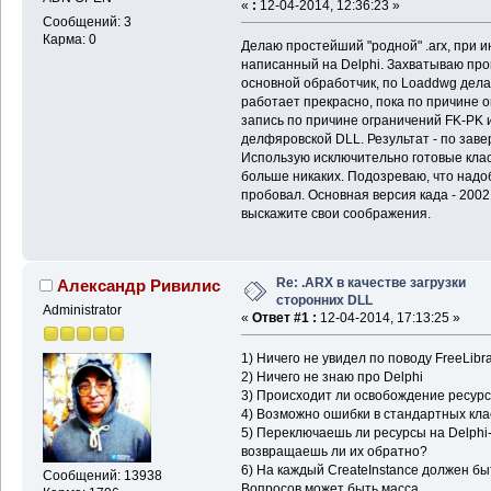
«
:
12-04-2014, 12:36:23 »
Сообщений: 3
Карма: 0
Делаю простейший "родной" .arx, при и
написанный на Delphi. Захватываю прои
основной обработчик, по Loaddwg делаю
работает прекрасно, пока по причине о
запись по причине ограничений FK-PK и 
делфяровской DLL. Результат - по заве
Использую исключительно готовые классы
больше никаких. Подозреваю, что надоб
пробовал. Основная версия када - 2002,
выскажите свои соображения.
Re: .ARX в качестве загрузки
Александр Ривилис
сторонних DLL
Administrator
«
Ответ #1 :
12-04-2014, 17:13:25 »
1) Ничего не увидел по поводу FreeLibra
2) Ничего не знаю про Delphi
3) Происходит ли освобождение ресур
4) Возможно ошибки в стандартных кла
5) Переключаешь ли ресурсы на Delphi-
возвращаешь ли их обратно?
6) На каждый CreateInstance должен бы
Сообщений: 13938
Вопросов может быть масса.