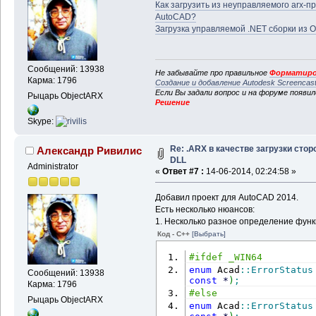
Как загрузить из неуправляемого arx-
AutoCAD?
Загрузка управляемой .NET сборки из 
Сообщений: 13938
Не забывайте про правильное
Форматиро
Карма: 1796
Создание и добавление Autodesk Screencas
Если Вы задали вопрос и на форуме появи
Рыцарь ObjectARX
Решение
Skype:
Re: .ARX в качестве загрузки стор
Александр Ривилис
DLL
Administrator
«
Ответ #7 :
14-06-2014, 02:24:58 »
Добавил проект для AutoCAD 2014.
Есть несколько нюансов:
1. Несколько разное определение функ
Код - C++
[Выбрать]
#ifdef _WIN64
enum
 Acad
::
ErrorStatus
Сообщений: 13938
const
*
)
;
Карма: 1796
#else
Рыцарь ObjectARX
enum
 Acad
::
ErrorStatus