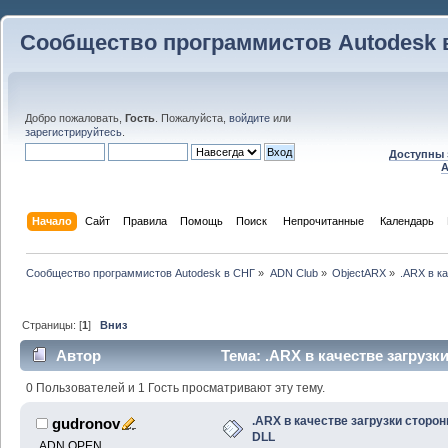
Сообщество программистов Autodesk 
Добро пожаловать,
Гость
. Пожалуйста,
войдите
или
зарегистрируйтесь
.
Доступны 
A
Начало
Сайт
Правила
Помощь
Поиск
 Непрочитанные 
Календарь
Сообщество программистов Autodesk в СНГ
»
ADN Club
»
ObjectARX
»
.ARX в к
Страницы: [
1
]
Вниз
Автор
Тема: .ARX в качестве загрузк
0 Пользователей и 1 Гость просматривают эту тему.
.ARX в качестве загрузки сторон
gudronov
DLL
ADN OPEN