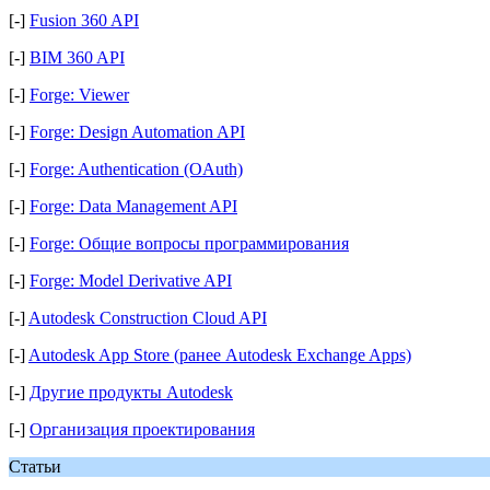
[-]
Fusion 360 API
[-]
BIM 360 API
[-]
Forge: Viewer
[-]
Forge: Design Automation API
[-]
Forge: Authentication (OAuth)
[-]
Forge: Data Management API
[-]
Forge: Общие вопросы программирования
[-]
Forge: Model Derivative API
[-]
Autodesk Construction Cloud API
[-]
Autodesk App Store (ранее Autodesk Exchange Apps)
[-]
Другие продукты Autodesk
[-]
Организация проектирования
Статьи