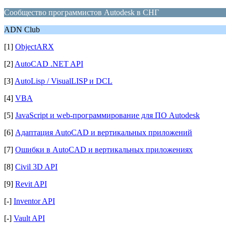
Сообщество программистов Autodesk в СНГ
ADN Club
[1]
ObjectARX
[2]
AutoCAD .NET API
[3]
AutoLisp / VisualLISP и DCL
[4]
VBA
[5]
JavaScript и web-программирование для ПО Autodesk
[6]
Адаптация AutoCAD и вертикальных приложений
[7]
Ошибки в AutoCAD и вертикальных приложениях
[8]
Civil 3D API
[9]
Revit API
[-]
Inventor API
[-]
Vault API