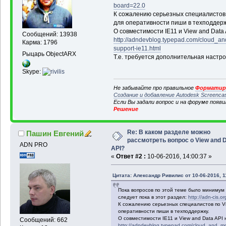
board=22.0
К сожалению серьезных специалистов по
для оперативности пиши в техподдерж
О совместимости IE11 и View and Data
Сообщений: 13938
http://adndevblog.typepad.com/cloud_a
Карма: 1796
support-ie11.html
Рыцарь ObjectARX
Т.е. требуется дополнительная настро
Skype:
Не забывайте про правильное
Форматиро
Создание и добавление Autodesk Screenca
Если Вы задали вопрос и на форуме появ
Решение
Re: В каком разделе можно
Пашин Евгений
рассмотреть вопрос о View and 
ADN PRO
API?
«
Ответ #2 :
10-06-2016, 14:00:37 »
Цитата: Александр Ривилис от 10-06-2016, 1
Пока вопросов по этой теме было минимум 
следует пока в этот раздел:
http://adn-cis.
К сожалению серьезных специалистов по Vie
оперативности пиши в техподдержку.
О совместимости IE11 и View and Data API
Сообщений: 662
http://adndevblog.typepad.com/cloud_and_mob