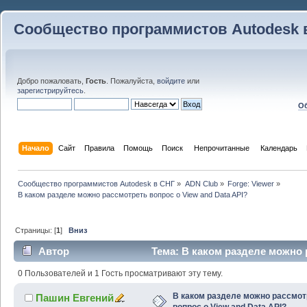
Сообщество программистов Autodesk 
Добро пожаловать,
Гость
. Пожалуйста,
войдите
или
зарегистрируйтесь
.
Об
Начало
Сайт
Правила
Помощь
Поиск
 Непрочитанные 
Календарь
Сообщество программистов Autodesk в СНГ
»
ADN Club
»
Forge: Viewer
»
В каком разделе можно рассмотреть вопрос о View and Data API?
Страницы: [
1
]
Вниз
Автор
Тема: В каком разделе можно 
API? (Прочитано 39787 раз)
0 Пользователей и 1 Гость просматривают эту тему.
В каком разделе можно рассмот
Пашин Евгений
вопрос о View and Data API?