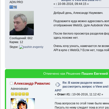
ADN PRO
«
:
10-06-2016, 09:44:15 »
Добрый день, Александр Наумович.
Подскажите куда можно адресовать вопр
отображение WebGL (для Autodesk View 
После беглого просмотра разделов фор
здесь похоже нет.
Сообщений: 662
Карма: 12
Очень хочу узнать, намечается ли возм
Skype:
API в купе с WebGL? Если нет, тогда по
Отмечено как Решение
Пашин Евгений
Re: В каком разделе можно
Александр Ривилис
рассмотреть вопрос о View and 
Administrator
API?
«
Ответ #1 :
10-06-2016, 11:12:42 »
Пока вопросов по этой теме было мин
Писать по нему следует пока в этот р