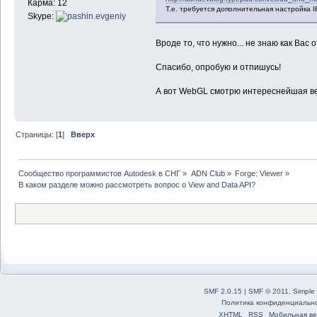
Карма: 12
Т.е. требуется дополнительная настройка I
Skype:
Вроде то, что нужно... не знаю как Вас 
Спасибо, опробую и отпишусь!
А вот WebGL смотрю интереснейшая ве
Страницы: [
1
]
Вверх
Сообщество программистов Autodesk в СНГ
»
ADN Club
»
Forge: Viewer
»
В каком разделе можно рассмотреть вопрос о View and Data API?
SMF 2.0.15
|
SMF © 2011
,
Simple
Политика конфиденциальн
XHTML
RSS
Мобильная ве