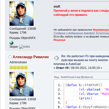
stuff
,
Прочитай у меня в подписи как следу
соблюдай это правило.
Сообщений: 13938
Не забывайте про правильное
Форматиро
Карма: 1796
Создание и добавление Autodesk Screencas
Если Вы задали вопрос и на форуме появи
Рыцарь ObjectARX
Решение
Skype:
Re: Не работает F1 при наведен
Александр Ривилис
курсора мышки на ленту кнопок
Administrator
плагина в AutoCad
«
Ответ #9 :
09-04-2021, 14:05:19 »
Код - Auto/Visual Lisp
[Выбрать]
(
defun
 S::
STARTUP
(
)
(
vl-vbaload
"M
(
vl-vbarun
"Mak
(
princ
)
Сообщений: 13938
)
Карма: 1796
(
defun
 C:
ShowfrmMakeGr
Рыцарь ObjectARX