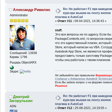
Re: Не работает F1 при наведен
Александр Ривилис
курсора мышки на ленту кнопок
Administrator
плагина в AutoCad
«
Ответ #11 :
09-04-2021, 14:36:43 »
stuff
,
Это все вопросы не по адресу. Если б
PackageContents.xml, то вопросов скор
что это единственный плагин, который
Store, который написан на VBA. Сотруд
Autodesk App Store, не являются проф
Сообщений: 13938
предоставить только заготовку Package
Карма: 1796
чтобы она работала с твоим плагином.
Рыцарь ObjectARX
Skype:
Не забывайте про правильное
Форматиро
Создание и добавление Autodesk Screencas
Если Вы задали вопрос и на форуме появи
Решение
Re: Не работает F1 при наведен
Дмитрий
курсора мышки на ленту кнопок
Загорулькин
плагина в AutoCad
ADN
«
Ответ #12 :
25-08-2021, 14:19:05 »