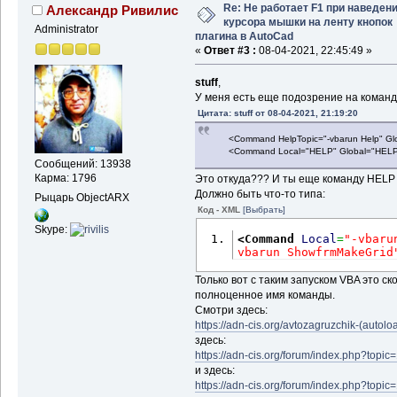
Re: Не работает F1 при наведен
Александр Ривилис
курсора мышки на ленту кнопок
Administrator
плагина в AutoCad
«
Ответ #3 :
08-04-2021, 22:45:49 »
stuff
,
У меня есть еще подозрение на команду
Цитата: stuff от 08-04-2021, 21:19:20
<Command HelpTopic="-vbarun Help" Globa
<Command Local="HELP" Global="HELP"
Сообщений: 13938
Карма: 1796
Это откуда??? И ты еще команду HEL
Должно быть что-то типа:
Рыцарь ObjectARX
Код - XML
[Выбрать]
Skype:
<Command
Local
=
"-vbaru
vbarun ShowfrmMakeGrid
Только вот с таким запуском VBA это ск
полноценное имя команды.
Смотри здесь:
https://adn-cis.org/avtozagruzchik-(autolo
здесь:
https://adn-cis.org/forum/index.php?topic
и здесь:
https://adn-cis.org/forum/index.php?topic