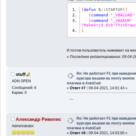
(
defun
 S::
STARTUP
(
)
(
command
"_VBALOAD"
(
command
"_VBARUN"
"MakeGrid.dvb!ThisDraw
)
И потом пользователь нажимает на кноп
«
Последнее редактирование: 09-04-20
Re: Не работает F1 при наведен
stuff
курсора мышки на ленту кнопок
ADN OPEN
плагина в AutoCad
Сообщений: 6
«
Ответ #7 :
09-04-2021, 14:01:43 »
Карма: 0
---
Re: Не работает F1 при наведен
Александр Ривилис
курсора мышки на ленту кнопок
Administrator
плагина в AutoCad
«
Ответ #8 :
09-04-2021, 14:03:00 »