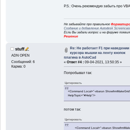
P.S.: Очень рекомендую забыть про VBA
Не забывайте про правильное
Форматиро
Создание и добавление Autodesk Screencas
Если Вы задали вопрос и на форуме появи
Решение
Re: Не работает F1 при наведении
stuff
курсора мышки на ленту кнопок
ADN OPEN
плагина в AutoCad
Сообщений: 6
«
Ответ #4 :
09-04-2021, 13:50:35 »
Карма: 0
Попробывал так:
Цитировать
<Command Local="-vbarun ShowfrmMakeGrid"
HelpTopic="#Help"/>
потом так:
Цитировать
<Command Local="-vbarun ShowfrmMakeGri