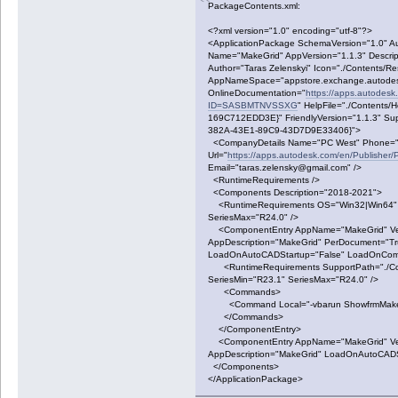
PackageContents.xml:
<?xml version="1.0" encoding="utf-8"?>
<ApplicationPackage SchemaVersion="1.0" A
Name="MakeGrid" AppVersion="1.1.3" Descripti
Author="Taras Zelenskyi" Icon="./Contents/Re
AppNameSpace="appstore.exchange.autode
OnlineDocumentation="
https://apps.autodes
ID=SASBMTNVSSXG
" HelpFile="./Contents
169C712EDD3E}" FriendlyVersion="1.1.3" S
382A-43E1-89C9-43D7D9E33406}">
<CompanyDetails Name="PC West" Phone="
Url="
https://apps.autodesk.com/en/Publis
Email="taras.zelensky@gmail.com" />
<RuntimeRequirements />
<Components Description="2018-2021">
<RuntimeRequirements OS="Win32|Win64" P
SeriesMax="R24.0" />
<ComponentEntry AppName="MakeGrid" Vers
AppDescription="MakeGrid" PerDocument="T
LoadOnAutoCADStartup="False" LoadOnComm
<RuntimeRequirements SupportPath="./Con
SeriesMin="R23.1" SeriesMax="R24.0" />
<Commands>
<Command Local="-vbarun ShowfrmMakeGri
</Commands>
</ComponentEntry>
<ComponentEntry AppName="MakeGrid" Versi
AppDescription="MakeGrid" LoadOnAutoCADS
</Components>
</ApplicationPackage>