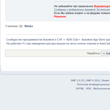
Не забывайте про правильное
Форматиро
Создание и добавление Autodesk Screencas
Если Вы задали вопрос и на форуме появи
Решение
Страницы: [
1
]
Вверх
Сообщество программистов Autodesk в СНГ
»
ADN Club
»
Autodesk App Store (р
Не работает F1 при наведении курсора мышки на ленту кнопок плагина в AutoCad
Перейти в:
SMF 2.0.15
|
SMF © 2011
,
Simple
Политика конфиденциальн
XHTML
RSS
Мобильная ве