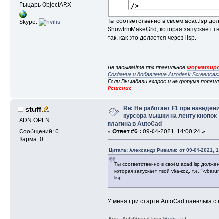
Рыцарь ObjectARX
/>
Ты соответственно в своём acad.lsp д
Skype:
ShowfrmMakeGrid, которая запускает тво
так, как это делается через lisp.
Не забывайте про правильное
Форматиро
Создание и добавление Autodesk Screencas
Если Вы задали вопрос и на форуме появи
Решение
Re: Не работает F1 при наведен
stuff
курсора мышки на ленту кнопок
ADN OPEN
плагина в AutoCad
Сообщений: 6
«
Ответ #6 :
09-04-2021, 14:00:24 »
Карма: 0
Цитата: Александр Ривилис от 09-04-2021, 1
Ты соответственно в своём acad.lsp долже
которая запускает твой vba-код, т.е. "-vbar
lisp.
У меня при старте AutoCad панелька с 
Код - Auto/Visual Lisp
[Выбрать]