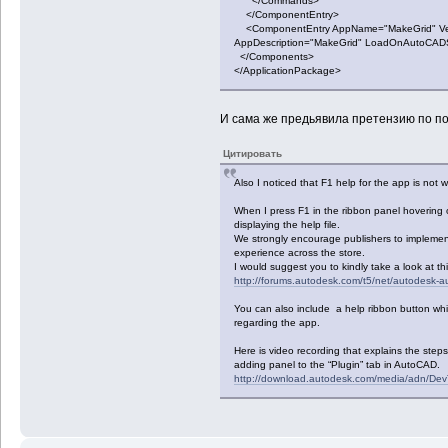
</Commands>
</ComponentEntry>
<ComponentEntry AppName="MakeGrid" Versi
AppDescription="MakeGrid" LoadOnAutoCADS
</Components>
</ApplicationPackage>
И сама же предьявила претензию по по
Цитировать
Also I noticed that F1 help for the app is not w
When I press F1 in the ribbon panel hovering o
displaying the help file.
We strongly encourage publishers to implement
experience across the store.
I would suggest you to kindly take a look at thi
http://forums.autodesk.com/t5/net/autodesk-
You can also include a help ribbon button wh
regarding the app.
Here is video recording that explains the steps
adding panel to the “Plugin” tab in AutoCAD.
http://download.autodesk.com/media/adn/Dev