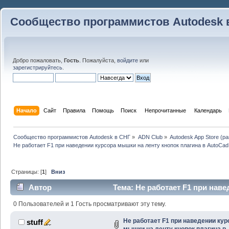
Сообщество программистов Autodesk 
Добро пожаловать,
Гость
. Пожалуйста,
войдите
или
зарегистрируйтесь
.
Начало
Сайт
Правила
Помощь
Поиск
 Непрочитанные 
Календарь
Сообщество программистов Autodesk в СНГ
»
ADN Club
»
Autodesk App Store (р
Не работает F1 при наведении курсора мышки на ленту кнопок плагина в AutoCad
Страницы: [
1
]
Вниз
Автор
Тема: Не работает F1 при нав
плагина в AutoCad (Прочитано 53184 раз)
0 Пользователей и 1 Гость просматривают эту тему.
Не работает F1 при наведении кур
stuff
мышки на ленту кнопок плагина в