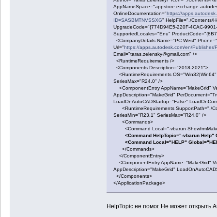
AppNameSpace="appstore.exchange.autode
OnlineDocumentation="
https://apps.autodes
ID=SASBMTNVSSXG
" HelpFile="./Contents/H
UpgradeCode="{774D94E5-220F-4CAC-9901-1
SupportedLocales="Enu" ProductCode="{8
<CompanyDetails Name="PC West" Phone="
Url="
https://apps.autodesk.com/en/Publis
Email="taras.zelensky@gmail.com" />
<RuntimeRequirements />
<Components Description="2018-2021">
<RuntimeRequirements OS="Win32|Win64" P
SeriesMax="R24.0" />
<ComponentEntry AppName="MakeGrid" Vers
AppDescription="MakeGrid" PerDocument="T
LoadOnAutoCADStartup="False" LoadOnComm
<RuntimeRequirements SupportPath="./Con
SeriesMin="R23.1" SeriesMax="R24.0" />
<Commands>
<Command Local="-vbarun ShowfrmMakeGri
<Command HelpTopic="-vbarun Help" Glo
<Command Local="HELP" Global="HEL
</Commands>
</ComponentEntry>
<ComponentEntry AppName="MakeGrid" Versi
AppDescription="MakeGrid" LoadOnAutoCADS
</Components>
</ApplicationPackage>
HelpTopic не помог. Не может открыть A