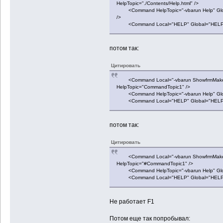
HelpTopic="./Contents/Help.html" />
<Command HelpTopic="-vbarun Help" Global=
/>
<Command Local="HELP" Global="HELP" Hel
потом так:
Цитировать
<Command Local="-vbarun ShowfrmMakeGri
HelpTopic="CommandTopic1" />
<Command HelpTopic="-vbarun Help" Globa
<Command Local="HELP" Global="HELP" 
потом так:
Цитировать
<Command Local="-vbarun ShowfrmMakeGri
HelpTopic="#CommandTopic1" />
<Command HelpTopic="-vbarun Help" Globa
<Command Local="HELP" Global="HELP" 
Не работает F1
Потом еще так попробывал: