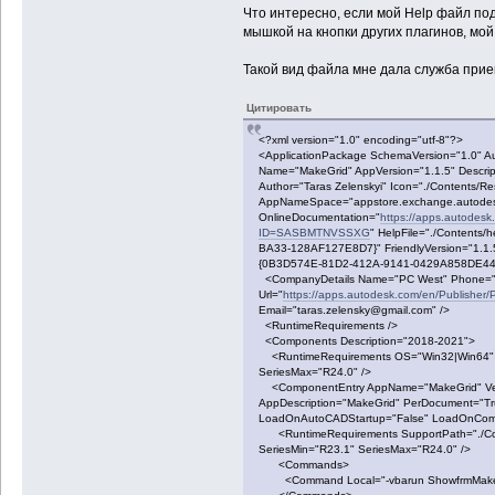
Что интересно, если мой Help файл под
мышкой на кнопки других плагинов, мо
Такой вид файла мне дала служба прие
Цитировать
<?xml version="1.0" encoding="utf-8"?>
<ApplicationPackage SchemaVersion="1.0" A
Name="MakeGrid" AppVersion="1.1.5" Descripti
Author="Taras Zelenskyi" Icon="./Contents/Re
AppNameSpace="appstore.exchange.autode
OnlineDocumentation="
https://apps.autodes
ID=SASBMTNVSSXG
" HelpFile="./Contents
BA33-128AF127E8D7}" FriendlyVersion="1.1.
{0B3D574E-81D2-412A-9141-0429A858DE44
<CompanyDetails Name="PC West" Phone="
Url="
https://apps.autodesk.com/en/Publis
Email="taras.zelensky@gmail.com" />
<RuntimeRequirements />
<Components Description="2018-2021">
<RuntimeRequirements OS="Win32|Win64" P
SeriesMax="R24.0" />
<ComponentEntry AppName="MakeGrid" Vers
AppDescription="MakeGrid" PerDocument="T
LoadOnAutoCADStartup="False" LoadOnComm
<RuntimeRequirements SupportPath="./Con
SeriesMin="R23.1" SeriesMax="R24.0" />
<Commands>
<Command Local="-vbarun ShowfrmMakeGri