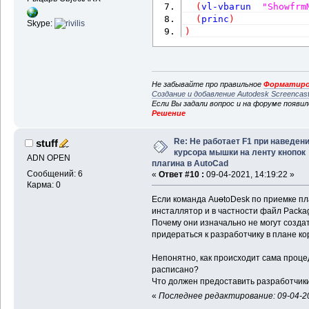
(
vl-vbarun
"Showfrm
(
princ
)
Skype:
)
Не забывайте про правильное
Форматиро
Создание и добавление Autodesk Screencas
Если Вы задали вопрос и на форуме появи
Решение
Re: Не работает F1 при наведен
stuff
курсора мышки на ленту кнопок
ADN OPEN
плагина в AutoCad
Сообщений: 6
«
Ответ #10 :
09-04-2021, 14:19:22 »
Карма: 0
Если команда Au
o
toDesk по приемке п
инсталлятор и в частности файл Packa
Почему они изначально не могут созда
придераться к разработчику в плане к
Непонятно, как происходит сама процед
расписано?
Что должен предоставить разработчики
«
Последнее редактирование: 09-04-20