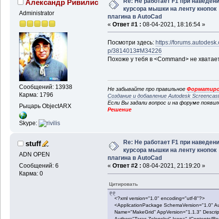
Re: Не работает F1 при наведен
Александр Ривилис
курсора мышки на ленту кнопок
Administrator
плагина в AutoCad
«
Ответ #1 :
08-04-2021, 18:16:54 »
Посмотри здесь:
https://forums.autodesk
p/3814013#M34226
Похоже у тебя в <Command> не хватает 
Сообщений: 13938
Не забывайте про правильное
Форматиро
Карма: 1796
Создание и добавление Autodesk Screencas
Если Вы задали вопрос и на форуме появи
Рыцарь ObjectARX
Решение
Skype:
Re: Не работает F1 при наведен
stuff
курсора мышки на ленту кнопок
ADN OPEN
плагина в AutoCad
Сообщений: 6
«
Ответ #2 :
08-04-2021, 21:19:20 »
Карма: 0
Цитировать
<?xml version="1.0" encoding="utf-8"?>
<ApplicationPackage SchemaVersion="1.0" A
Name="MakeGrid" AppVersion="1.1.3" Descripti
Author="Taras Zelenskyi" Icon="./Contents/Re