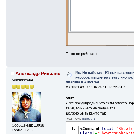
То же не работает.
Re: Не работает F1 при наведен
Александр Ривилис
курсора мышки на ленту кнопок
Administrator
плагина в AutoCad
«
Ответ #5 :
09-04-2021, 13:56:31 »
stuff
,
Я же предупредил, что если вместо нор
тебя, то ничего не получится.
Должно быть как-то так:
Код - XML
[Выбрать]
Сообщений: 13938
<Command
Local
=
"Showfr
Карма: 1796
Global
=
"ShowfrmMakeGri