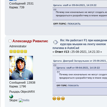
Сообщений: 2531
Цитата: stuff от 09-04-2021, 14:19:22
Карма: 739
Почему они изначально не могут создать к
придераться к разработчику в плане корре
OFF-TOPIC:
ПОКАЗАТЬ
Re: Не работает F1 при наведен
Александр Ривилис
курсора мышки на ленту кнопок
Administrator
плагина в AutoCad
«
Ответ #13 :
25-08-2021, 14:21:33 »
Цитата: Дмитрий Загорулькин от 25-08-2021,
Цитата: stuff от 09-04-2021, 14:19:22
Почему они изначально не могут создат
придераться к разработчику в плане кор
Сообщений: 13938
OFF-TOPIC:
ПОКАЗАТЬ
Карма: 1796
Рыцарь ObjectARX
Skype: