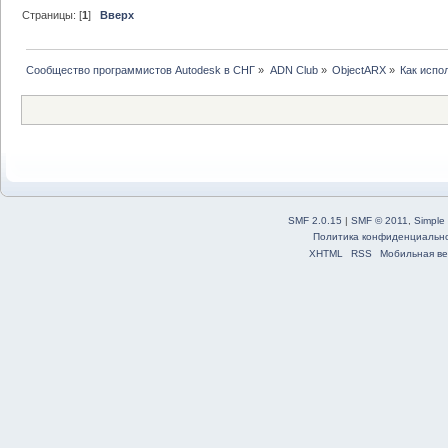
Страницы: [
1
]
Вверх
Сообщество программистов Autodesk в СНГ
»
ADN Club
»
ObjectARX
»
Как испо
SMF 2.0.15
|
SMF © 2011
,
Simple
Политика конфиденциальн
XHTML
RSS
Мобильная ве