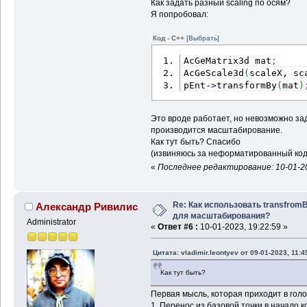
Как задать разный scaling по осям?
Я попробовал:
Код - C++
[Выбрать]
AcGeMatrix3d mat
;
AcGeScale3d
(
scaleX, sc
pEnt
-
>
transformBy
(
mat
)
Это вроде работает, но невозможно зад
производится масштабирование.
Как тут быть? Спасибо
(извиняюсь за неформатированный код
«
Последнее редактирование: 10-01-20
Re: Как использовать transfrom
Александр Ривилис
для масштабирования?
Administrator
«
Ответ #6 :
10-01-2023, 19:22:59 »
Цитата: vladimir.leontyev от 09-01-2023, 11:4
Как тут быть?
Первая мысль, которая приходит в голо
1. Перенос из базовой точки в начало к