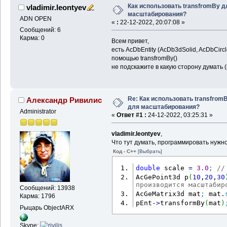
Как использовать transfromBy д
vladimir.leontyev
масштабирования?
ADN OPEN
«
:
22-12-2022, 20:07:08 »
Сообщений: 6
Карма: 0
Всем привет,
есть AcDbEntity (AcDb3dSolid, AcDbCirc
помощью transfromBy()
не подскажите в какую сторону думать 
Re: Как использовать transfrom
Александр Ривилис
для масштабирования?
Administrator
«
Ответ #1 :
24-12-2022, 03:25:31 »
vladimir.leontyev
,
Что тут думать, программировать нужно
Код - C++
[Выбрать]
double
 scale 
=
3.0
;
//
AcGePoint3d p
(
10
,
20
,
30
производится масштабир
Сообщений: 13938
AcGeMatrix3d mat
;
 mat.
Карма: 1796
pEnt
-
>
transformBy
(
mat
)
Рыцарь ObjectARX
Skype: