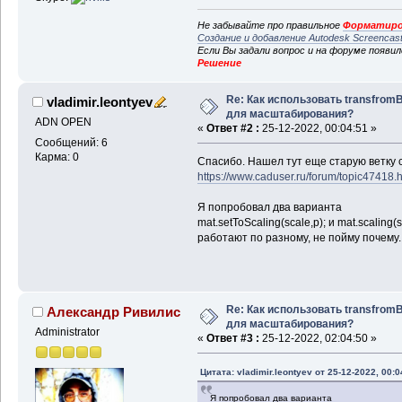
Не забывайте про правильное
Форматиро
Создание и добавление Autodesk Screencas
Если Вы задали вопрос и на форуме появи
Решение
Re: Как использовать transfrom
vladimir.leontyev
для масштабирования?
ADN OPEN
«
Ответ #2 :
25-12-2022, 00:04:51 »
Сообщений: 6
Карма: 0
Спасибо. Нашел тут еще старую ветку 
https://www.caduser.ru/forum/topic47418.h
Я попробовал два варианта
mat.setToScaling(scale,p); и mat.scaling(s
работают по разному, не пойму почему..
Re: Как использовать transfrom
Александр Ривилис
для масштабирования?
Administrator
«
Ответ #3 :
25-12-2022, 02:04:50 »
Цитата: vladimir.leontyev от 25-12-2022, 00:0
Я попробовал два варианта