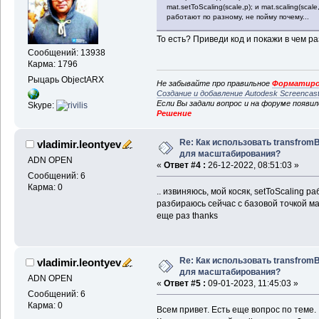
mat.setToScaling(scale,p); и mat.scaling(scale,
работают по разному, не пойму почему...
То есть? Приведи код и покажи в чем ра
Сообщений: 13938
Карма: 1796
Рыцарь ObjectARX
Не забывайте про правильное
Форматиро
Создание и добавление Autodesk Screencas
Если Вы задали вопрос и на форуме появи
Skype:
Решение
Re: Как использовать transfrom
vladimir.leontyev
для масштабирования?
ADN OPEN
«
Ответ #4 :
26-12-2022, 08:51:03 »
Сообщений: 6
Карма: 0
.. извиняюсь, мой косяк, setToScaling ра
разбираюсь сейчас с базовой точкой ма
еще раз thanks
Re: Как использовать transfrom
vladimir.leontyev
для масштабирования?
ADN OPEN
«
Ответ #5 :
09-01-2023, 11:45:03 »
Сообщений: 6
Карма: 0
Всем привет. Есть еще вопрос по теме.