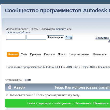
Сообщество программистов Autodesk 
Добро пожаловать,
Гость
. Пожалуйста,
войдите
или
зарегистрируйтесь
.
Доступны 
A
Начало
Сайт
Правила
Помощь
Поиск
 Непрочитанные 
Календарь
Сообщество программистов Autodesk в СНГ
»
ADN Club
»
ObjectARX
»
Как испо
Страницы: [
1
]
Вниз
Автор
Тема: Как использовать trans
(Прочитано 23620 раз)
0 Пользователей и 1 Гость просматривают эту тему.
Тема содержит сообщение с Решением.
Нажмите 