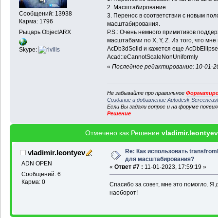
2. Масштабирование.
Сообщений: 13938
3. Перенос в соответствии с новым пол
Карма: 1796
масштабирования.
Рыцарь ObjectARX
P.S.: Очень немного примитивов подд
масштабами по X, Y, Z. Из того, что мн
AcDb3dSolid и кажется еще AcDbEllipse
Skype:
Acad::eCannotScaleNonUniformly
«
Последнее редактирование: 10-01-20
Не забывайте про правильное
Форматиро
Создание и добавление Autodesk Screencas
Если Вы задали вопрос и на форуме появи
Решение
Отмечено как Решение
vladimir.leontyev
Re: Как использовать transfro
vladimir.leontyev
для масштабирования?
ADN OPEN
«
Ответ #7 :
11-01-2023, 17:59:19 »
Сообщений: 6
Карма: 0
Спасибо за совет, мне это помогло. Я д
наоборот!