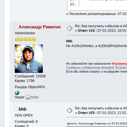
«
Последнее редактирование: 07-01-
Re: Как получить событие в A
Александр Ривилис
«
Ответ #24 :
07-01-2023, 18:55
Administrator
bbb
,
Не AcDb2dVertex, а AcDb3dPolylineVe
Не забывайте про правильное
Формати
Создание и добавление Autodesk Screenc
Если Вы задали вопрос и на форуме поя
Сообщений: 13938
Карма: 1796
Рыцарь ObjectARX
Skype:
Re: Как получить событие в A
bbb
«
Ответ #25 :
07-01-2023, 21:52
ADN OPEN
Сообщений: 8
Цитата: Александр Ривилис от 07-01-2023
Карма: 0