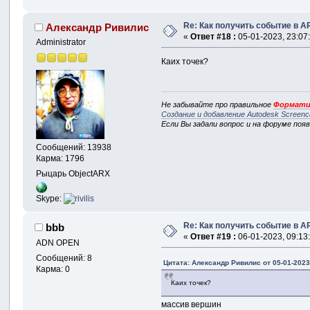
Re: Как получить событие в A
Александр Ривилис
«
Ответ #18 :
05-01-2023, 23:07
Administrator
Каих точек?
Не забывайте про правильное
Формати
Создание и добавление Autodesk Screenc
Если Вы задали вопрос и на форуме поя
Сообщений: 13938
Карма: 1796
Рыцарь ObjectARX
Skype:
Re: Как получить событие в A
bbb
«
Ответ #19 :
06-01-2023, 09:13
ADN OPEN
Сообщений: 8
Цитата: Александр Ривилис от 05-01-2023
Карма: 0
Каих точек?
массив вершин