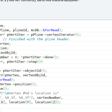
ne, а у нее нет numVerts(), как из нее извлечь вершины?
ne
;
Pline, plineId, AcDb
::
kForRead
)
;
or
*
 pVertIter 
=
 pPline
->
vertexIterator
(
)
;
// Finished with the pline header.
ertex
;
tion
;
texObjId
;
umber 
=
0
;
!
pVertIter
->
done
(
)
;
++
, pVertIter
->
step
(
)
)
=
 pVertIter
->
objectId
(
)
;
ct
(
pVertex, vertexObjId,
orRead
)
;
Vertex
->
position
(
)
;
se
(
)
;
T
(
"
\n
Vertex #%d's location is"
f, %0.3f, %0.3f"
)
, vertexNumber,
[
X
]
, location
[
Y
]
, location
[
Z
]
)
;
;