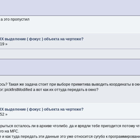
 а это пропустил
RX выделение ( фокус ) объекта на чертеже?
:19 »
лось? Такая же задача стоит при выборе примитива выводить координаты в ок
:pickfirstModified а вот как их оттуда передать в окно?
RX выделение ( фокус ) объекта на чертеже?
:52 »
орыться осталось ли в архиве чтолибо. да и врядли тебе пригодится потому чт
го на MFC.
не и как туда передать эти данные это уже относится сугубо к программирован