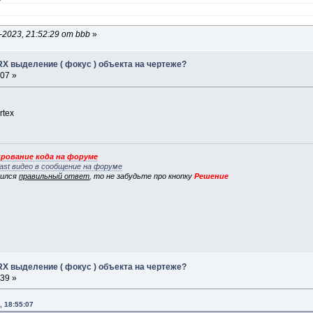
2023, 21:52:29 от bbb
»
RX выделение ( фокус ) объекта на чертеже?
:07 »
rtex
рование кода на форуме
ast видео в сообщение на форуме
вился
правильный ответ
, то не забудьте про кнопку
Решение
RX выделение ( фокус ) объекта на чертеже?
:39 »
, 18:55:07