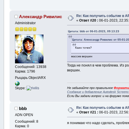
Re: Как получить событие в A
Александр Ривилис
«
Ответ #20 :
06-01-2023, 22:35
Administrator
Цитата: bbb от 06-01-2023, 09:13:23
Цитата: Александр Ривилис от 05-01-20
Каих точек?
массив вершин
Тогда не понял в чем проблема. Из 
Сообщений: 13938
вершин.
Карма: 1796
Рыцарь ObjectARX
Skype:
Не забывайте про правильное
Формати
Создание и добавление Autodesk Screenc
Если Вы задали вопрос и на форуме поя
Re: Как получить событие в A
bbb
«
Ответ #21 :
06-01-2023, 22:56
ADN OPEN
Сообщений: 8
я понимаю что надо сделать, проблем
Карма: 0