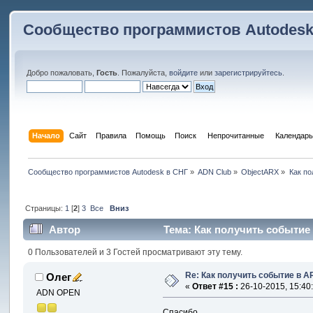
Сообщество программистов Autodesk
Добро пожаловать,
Гость
. Пожалуйста,
войдите
или
зарегистрируйтесь
.
Начало
Сайт
Правила
Помощь
Поиск
 Непрочитанные 
Календарь
Сообщество программистов Autodesk в СНГ
»
ADN Club
»
ObjectARX
»
Как по
Страницы:
1
[
2
]
3
Все
Вниз
Автор
Тема: Как получить событие 
0 Пользователей и 3 Гостей просматривают эту тему.
Re: Как получить событие в A
Олег
«
Ответ #15 :
26-10-2015, 15:40
ADN OPEN
Спасибо.