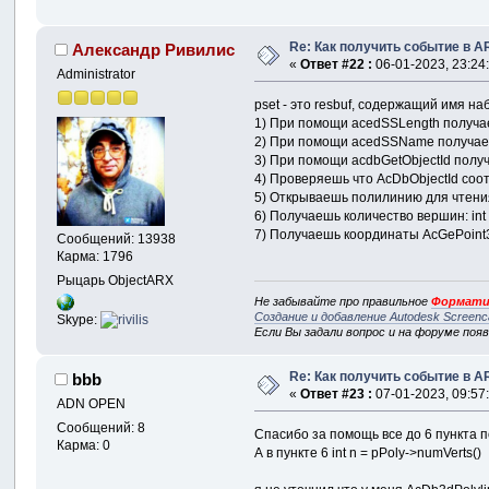
Re: Как получить событие в A
Александр Ривилис
«
Ответ #22 :
06-01-2023, 23:24
Administrator
pset - это resbuf, содержащий имя на
1) При помощи acedSSLength получа
2) При помощи acedSSName получаеш
3) При помощи acdbGetObjectId полу
4) Проверяешь что AcDbObjectId соотве
5) Открываешь полилинию для чтения:
6) Получаешь количество вершин: int 
7) Получаешь координаты AcGePoint3d 
Сообщений: 13938
Карма: 1796
Рыцарь ObjectARX
Не забывайте про правильное
Формати
Создание и добавление Autodesk Screenc
Skype:
Если Вы задали вопрос и на форуме поя
Re: Как получить событие в A
bbb
«
Ответ #23 :
07-01-2023, 09:57
ADN OPEN
Сообщений: 8
Спасибо за помощь все до 6 пункта п
Карма: 0
А в пункте 6 int n = pPoly->numVerts()