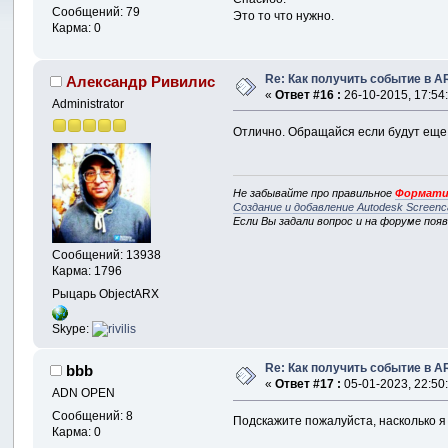
Сообщений: 79
Это то что нужно.
Карма: 0
Re: Как получить событие в A
Александр Ривилис
«
Ответ #16 :
26-10-2015, 17:54
Administrator
Отлично. Обращайся если будут еще
Не забывайте про правильное
Формати
Создание и добавление Autodesk Screenc
Если Вы задали вопрос и на форуме поя
Сообщений: 13938
Карма: 1796
Рыцарь ObjectARX
Skype:
Re: Как получить событие в A
bbb
«
Ответ #17 :
05-01-2023, 22:50
ADN OPEN
Сообщений: 8
Подскажите пожалуйста, насколько я
Карма: 0