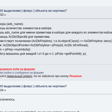
RX выделение ( фокус ) объекта на чертеже?
:33 »
бора (ads_name).
ешь количество элементов в наборе.
ь ads_name для имени примитива в наборе для каждого из элементов набоа
чаешь AcDbObjectId для примитива.
тствует полилинии (AcDbPolyline), т.е id.objectClass() == AcDbPolyline::desc(
 AcDbObjectPointer<AcDbPolyline> pPoly(id, AcDb::kForRead);
n = pPoly->numVerts()
p вершины для каждой i от 0 до n-1: pPoly->getPointAt(i, p);
рование кода на форуме
ast видео в сообщение на форуме
вился
правильный ответ
, то не забудьте про кнопку
Решение
RX выделение ( фокус ) объекта на чертеже?
:34 »
олучилось.