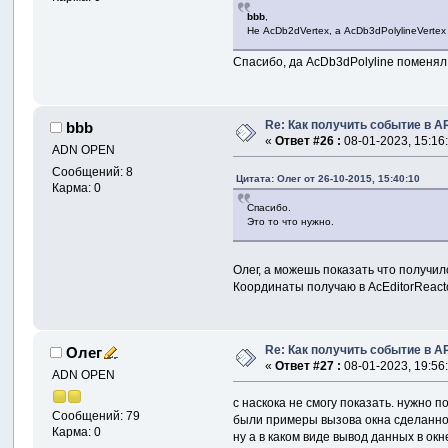
bbb
,
Не AcDb2dVertex, а AcDb3dPolylineVertex
Спасибо, да AcDb3dPolyline поменял
Re: Как получить событие в A
bbb
«
Ответ #26 :
08-01-2023, 15:16
ADN OPEN
Сообщений: 8
Цитата: Олег от 26-10-2015, 15:40:10
Карма: 0
Спасибо.
Это то что нужно.
Олег, а можешь показать что получи
Координаты получаю в AcEditorReactor:
Re: Как получить событие в A
Олег
«
Ответ #27 :
08-01-2023, 19:56
ADN OPEN
с наскока не смогу показать. нужно п
Сообщений: 79
были примеры вызова окна сделанно
Карма: 0
ну а в каком виде вывод данных в ок