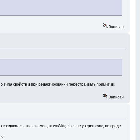
Записан
но типа свойств и при редактировании перестраивать примитив.
Записан
о создавал я окно с помощью wxWidgets. я не уверен счас, но вроде
ию.