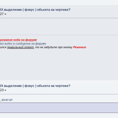
RX выделение ( фокус ) объекта на чертеже?
:27 »
рование кода на форуме
ast видео в сообщение на форуме
вился
правильный ответ
, то не забудьте про кнопку
Решение
RX выделение ( фокус ) объекта на чертеже?
:23 »
, 23:07:27