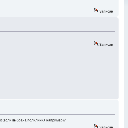
Записан
Записан
чек (если выбрана полилиния например)?
Записан