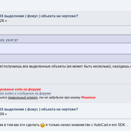
RX выделение ( фокус ) объекта на чертеже?
:26 »
23, 23:07:27
pset получаешь все выделенные объекты (их может быть несколько), находишь
рование кода на форуме
ast видео в сообщение на форуме
вился
правильный ответ
, то не забудьте про кнопку
Решение
RX выделение ( фокус ) объекта на чертеже?
:09 »
а в том как это сделать
я только начал знакомство с AutoCad и его SDK ...