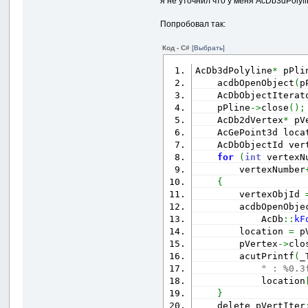
я не уточнил что у меня AcDb3dPolyli
Попробовал так:
Код - C#
[Выбрать]
AcDb3dPolyline
*
 pPli
    acdbOpenObject
(
p
    AcDbObjectIterat
    pPline
->
close
(
)
;
    AcDb2dVertex
*
 pV
    AcGePoint3d loca
    AcDbObjectId ver
for
(
int
 vertexN
        vertexNumber
{
        vertexObjId 
        acdbOpenObje
            AcDb
::
kF
        location 
=
 p
        pVertex
->
clo
        acutPrintf
(
_
" : %0.3
            location
}
    delete pVertIter