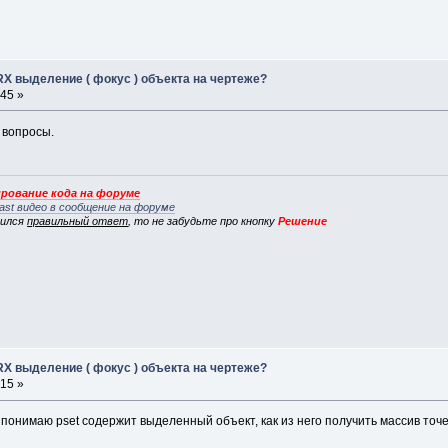
RX выделение ( фокус ) объекта на чертеже?
:45 »
 вопросы.
рование кода на форуме
ast видео в сообщение на форуме
вился
правильный ответ
, то не забудьте про кнопку
Решение
RX выделение ( фокус ) объекта на чертеже?
:15 »
 понимаю pset содержит выделенный объект, как из него получить массив то