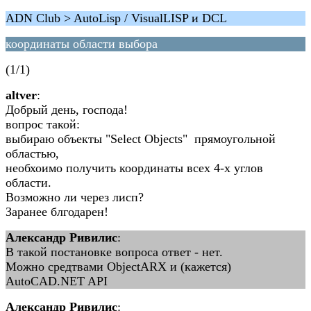
ADN Club > AutoLisp / VisualLISP и DCL
координаты области выбора
(1/1)
altver
:
Добрый день, господа!
вопрос такой:
выбираю объекты "Select Objects" прямоугольной
областью,
необхоимо получить координаты всех 4-х углов
области.
Возможно ли через лисп?
Заранее блгодарен!
Александр Ривилис
:
В такой постановке вопроса ответ - нет.
Можно средтвами ObjectARX и (кажется)
AutoCAD.NET API
Александр Ривилис
: