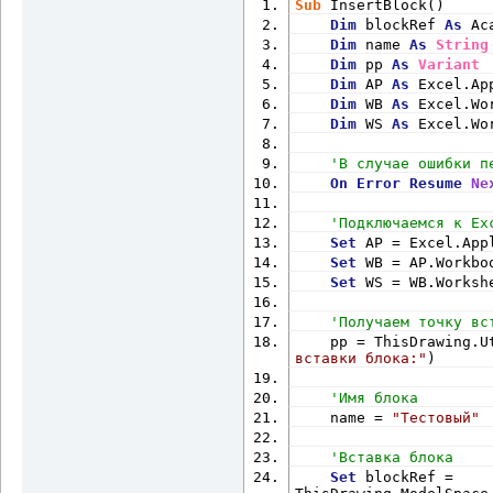
Sub
 InsertBlock()
Dim
 blockRef 
As
 Ac
Dim
 name 
As
String
Dim
 pp 
As
Variant
Dim
 AP 
As
 Excel.Ap
Dim
 WB 
As
 Excel.Wo
Dim
 WS 
As
 Excel.Wo
'В случае ошибки п
On
Error
Resume
Ne
'Подключаемся к Ex
Set
 AP = Excel.App
Set
 WB = AP.Workbo
Set
 WS = WB.Worksh
'Получаем точку вс
    pp = ThisDrawing.U
вставки блока:"
)
'Имя блока
    name = 
"Тестовый"
'Вставка блока
Set
 blockRef = 