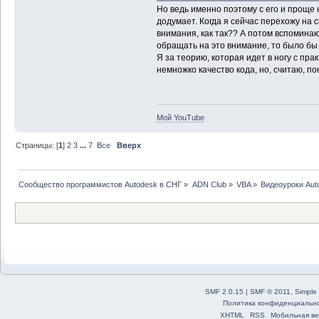
Но ведь именно поэтому с его и проще 
додумает. Когда я сейчас перехожу на c
внимания, как так?? А потом вспоминаю
обращать на это внимание, то было бы
Я за теорию, которая идет в ногу с прак
немножко качество кода, но, считаю, 
Мой YouTube
Страницы: [
1
]
2
3
...
7
Все
Вверх
Сообщество программистов Autodesk в СНГ
»
ADN Club
»
VBA
»
Видеоуроки Au
SMF 2.0.15
|
SMF © 2011
,
Simple
Политика конфиденциальн
XHTML
RSS
Мобильная ве