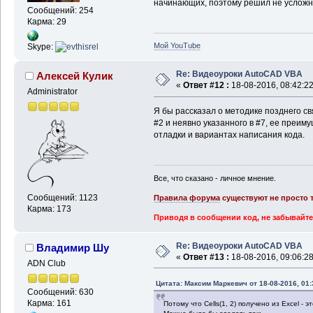
начинающих, поэтому решил не усложн
Сообщений: 254
Карма: 29
Мой YouTube
Skype:
Re: Видеоуроки AutoCAD VBA
Алексей Кулик
«
Ответ #12 :
18-08-2016, 08:42:22
Administrator
Я бы рассказал о методике позднего св
#2 и неявно указанного в #7, ее преим
отладки и вариантах написания кода.
Все, что сказано - личное мнение.
Сообщений: 1123
Правила форума
существуют не просто т
Карма: 173
Приводя в сообщении код, не забывайте
Re: Видеоуроки AutoCAD VBA
Владимир Шу
«
Ответ #13 :
18-08-2016, 09:06:28
ADN Club
Цитата: Максим Маркевич от 18-08-2016, 01:
Сообщений: 630
Карма: 161
Потому что Cells(1, 2) получено из Excel - 