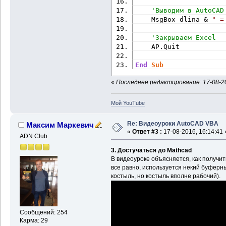
'Выводим в AutoCAD
    MsgBox dlina & 
" =
'Закрываем Excel
    AP.Quit
End
Sub
«
Последнее редактирование: 17-08-20
Мой YouTube
Re: Видеоуроки AutoCAD VBA
Максим Маркевич
«
Ответ #3 :
17-08-2016, 16:14:41 
ADN Club
3. Достучаться до Mathcad
В видеоуроке объясняется, как получи
все равно, используется некий буферн
костыль, но костыль вполне рабочий).
Сообщений: 254
Карма: 29