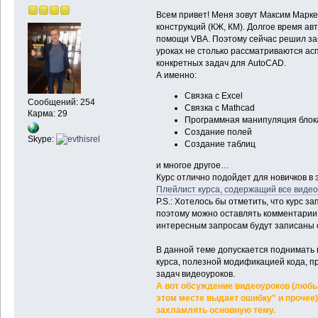
Всем привет! Меня зовут Максим Марк
конструкций (КЖ, КМ). Долгое время а
помощи VBA. Поэтому сейчас решил зап
уроках не столько рассматриваются ас
конкретных задач для AutoCAD.
А именно:
Связка с Excel
Сообщений: 254
Связка с Mathcad
Карма: 29
Программная манипуляция блок
Создание полей
Skype:
Создание таблиц
и многое другое…
Курс отлично подойдет для новичков в 
Плейлист курса, содержащий все виде
P.S.: Хотелось бы отметить, что курс 
поэтому можно оставлять комментарии
интересным запросам будут записаны 
В данной теме допускается поднимать 
курса, полезной модификацией кода, 
задач видеоуроков.
А вот обсуждение видеоуроков (любые
этом месте выдает ошибку" и прочее
захламлять основную тему.