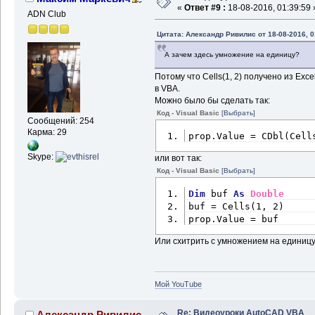
«
Ответ #9 :
18-08-2016, 01:39:59 
ADN Club
Цитата: Александр Ривилис от 18-08-2016, 0
А зачем здесь умножение на единицу?
Потому что Cells(1, 2) получено из Exce
в VBA.
Можно было бы сделать так:
Код - Visual Basic
[Выбрать]
Сообщений: 254
Карма: 29
prop.Value = CDbl(Cell
Skype:
или вот так:
Код - Visual Basic
[Выбрать]
Dim
 buf 
As
Double
buf = Cells(1, 2)
prop.Value = buf
Или схитрить с умножением на единицу,
Мой YouTube
Re: Видеоуроки AutoCAD VBA
Александр Ривилис