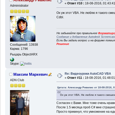
«
Ответ #10 :
18-08-2016, 01:43:41
Administrator
Ох уж этот VBA. Не люблю я такого см
Cdbl.
Не забывайте про правильное
Форматиро
Создание и добавление Autodesk Screencas
Если Вы задали вопрос и на форуме появи
Решение
Сообщений: 13938
Карма: 1796
Рыцарь ObjectARX
Skype:
Re: Видеоуроки AutoCAD VBA
Максим Маркевич
«
Ответ #11 :
18-08-2016, 01:48:01
ADN Club
Цитата: Александр Ривилис от 18-08-2016, 0
Ох уж этот VBA. Не люблю я такого смешен
Согласен с Вами. Мне тоже очень нрави
После 1.5 месяца проб C# мне страшно
Просто прикинул, что умножение на ед