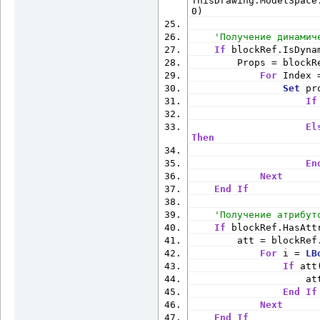
ThisDrawing.ModelSpace
0)
'Получение динамич
If
 blockRef.IsDyna
        Props = blockR
For
 Index 
Set
 pr
If
                      
El
Then
                      
En
Next
End
If
'Получение атрибут
If
 blockRef.HasAtt
        att = blockRef
For
 i = 
LB
If
 att
                    at
End
If
Next
End
If