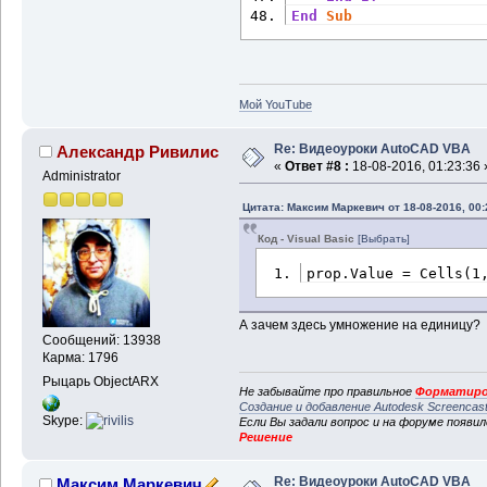
End
Sub
Мой YouTube
Re: Видеоуроки AutoCAD VBA
Александр Ривилис
«
Ответ #8 :
18-08-2016, 01:23:36 
Administrator
Цитата: Максим Маркевич от 18-08-2016, 00:
Код - Visual Basic
[Выбрать]
prop.Value = Cells(1
А зачем здесь умножение на единицу?
Сообщений: 13938
Карма: 1796
Рыцарь ObjectARX
Не забывайте про правильное
Форматиро
Создание и добавление Autodesk Screencas
Skype:
Если Вы задали вопрос и на форуме появи
Решение
Re: Видеоуроки AutoCAD VBA
Максим Маркевич