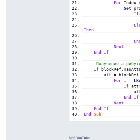
For
 Index 
Set
 pr
If
                      
El
Then
                      
En
Next
End
If
'Получение атрибут
If
 blockRef.HasAtt
        att = blockRef
For
 i = 
LB
If
 att
                    at
End
If
Next
End
If
End
Sub
Мой YouTube