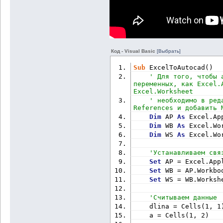
Код - Visual Basic
[Выбрать]
Sub
 ExcelToAutocad()
' Для того, чтобы 
переменных, как Excel.
Excel.Worksheet
' необходимо в ред
References и добавить 
Dim
 AP 
As
 Excel.Ap
Dim
 WB 
As
 Excel.Wo
Dim
 WS 
As
 Excel.Wo
'Устанавливаем свя
Set
 AP = Excel.App
Set
 WB = AP.Workbo
Set
 WS = WB.Worksh
'Считываем данные
    dlina = Cells(1, 1
    a = Cells(1, 2)