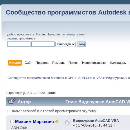
Сообщество программистов Autodesk 
Добро пожаловать,
Гость
. Пожалуйста,
войдите
или
зарегистрируйтесь
.
Начало
Сайт
Правила
Помощь
Поиск
 Непрочитанные 
Календарь
Сообщество программистов Autodesk в СНГ
»
ADN Club
»
VBA
»
Видеоуроки Au
Страницы: [
1
]
2
3
...
7
Все
Вниз
Автор
Тема: Видеоуроки AutoCAD VB
0 Пользователей и 2 Гостей просматривают эту тему.
Видеоуроки AutoCAD VBA
Максим Маркевич
«
:
17-08-2016, 15:44:12 »
ADN Club