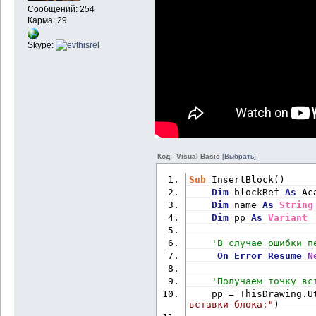
Сообщений: 254
Карма: 29
Skype:
Код - Visual Basic
[Выбрать]
Sub
 InsertBlock()
Dim
 blockRef 
As
 Ac
Dim
 name 
As
String
Dim
 pp 
As
Variant
'В случае ошибки п
On
Error
Resume
N
'Получаем точку вс
    pp = ThisDrawing.U
вставки блока:"
)