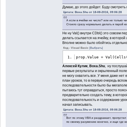
Думаю, до этого дойдет. Буду смотреть 
Цитата: Boxa.Shu от 18-08-2016, 09:06:28
А если в ячейки не число? или не только ч
Стоило сразу нормально делать и парой к
Не ну Val() внутри CDbl() это совсем п
делать ссылается на ячейку, в которой 
Вполне можно было обойтись отдельно V
Код - Visual Basic
[Выбрать]
prop.Value = Val(Cells
Алексей Кулик
,
Boxa.Shu
, ну послуша
первые результаты и окрыленный полезе
не могу охватить все. У меня даже нет
план уроков, то в первую очередь вспоми
последовательности было бы мегаполез
пытаюсь тут оправдаться, просто пояс
предварительно создать тему, в котор
последовательность и содержание уроко
начал записывать.
Цитата: Boxa.Shu от 18-08-2016, 09:06:28
Вот по этому VBA и раздражает, пропустил
по своему разумению конечно, и ищи где кос