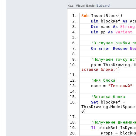
Код - Visual Basic
[Выбрать]
Sub
 InsertBlock()
Dim
 blockRef 
As
 Ac
Dim
 name 
As
String
Dim
 pp 
As
Variant
'В случае ошибки п
On
Error
Resume
Ne
'Получаем точку вс
    pp = ThisDrawing.U
вставки блока:"
)
'Имя блока
    name = 
"Тестовый"
'Вставка блока
Set
 blockRef = 
ThisDrawing.ModelSpace
0)
'Получение динамич
If
 blockRef.IsDyna
        Props = blockR