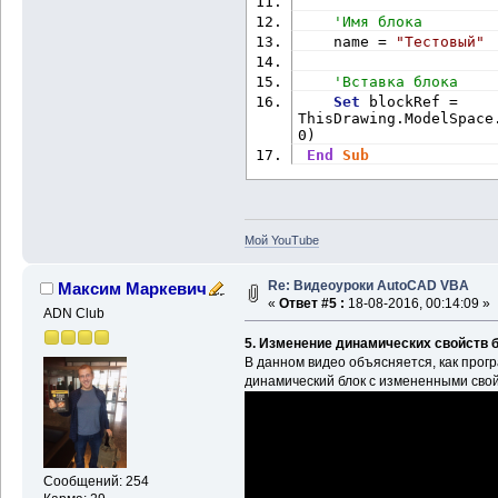
'Имя блока
    name = 
"Тестовый"
'Вставка блока
Set
 blockRef = 
ThisDrawing.ModelSpace
0)
End
Sub
Мой YouTube
Re: Видеоуроки AutoCAD VBA
Максим Маркевич
«
Ответ #5 :
18-08-2016, 00:14:09 »
ADN Club
5. Изменение динамических свойств 
В данном видео объясняется, как прог
динамический блок с измененными сво
Сообщений: 254