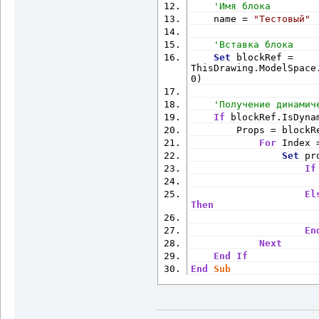
'Имя блока
    name = 
"Тестовый"
'Вставка блока
Set
 blockRef = 
ThisDrawing.ModelSpace
0)
'Получение динамич
If
 blockRef.IsDyna
        Props = blockR
For
 Index 
Set
 pr
If
                      
El
Then
                      
En
Next
End
If
End
Sub