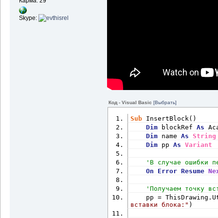
Карма: 29
Skype:
Код - Visual Basic
[Выбрать]
Sub
 InsertBlock()
Dim
 blockRef 
As
 Ac
Dim
 name 
As
String
Dim
 pp 
As
Variant
'В случае ошибки п
On
Error
Resume
Ne
'Получаем точку вс
    pp = ThisDrawing.U
вставки блока:"
)