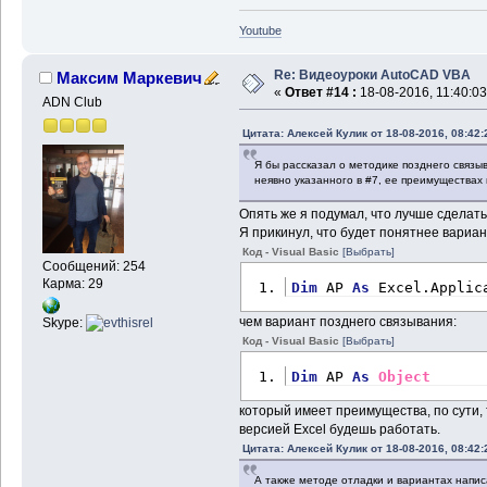
Youtube
Re: Видеоуроки AutoCAD VBA
Максим Маркевич
«
Ответ #14 :
18-08-2016, 11:40:03
ADN Club
Цитата: Алексей Кулик от 18-08-2016, 08:42:
Я бы рассказал о методике позднего связыв
неявно указанного в #7, ее преимуществах 
Опять же я подумал, что лучше сделат
Я прикинул, что будет понятнее вариан
Код - Visual Basic
[Выбрать]
Сообщений: 254
Карма: 29
Dim
 AP 
As
 Excel.Applic
чем вариант позднего связывания:
Skype:
Код - Visual Basic
[Выбрать]
Dim
 AP 
As
Object
который имеет преимущества, по сути, т
версией Excel будешь работать.
Цитата: Алексей Кулик от 18-08-2016, 08:42:
А также методе отладки и вариантах напис