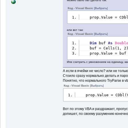
Можно было бы сделать так:
Код - Visual Basic
[Выбрать]
    prop.Value = CDb
или вот так:
Код - Visual Basic
[Выбрать]
Dim
 buf 
As
Doubl
    buf = Cells(1, 2
    prop.Value = buf
Или схитрить с умножением на единицу, ка
А если в ячейки не число? или не тольк
Стоило сразу нормально делать и паро
Понятно, что нормального TryParse в vb
Код - Visual Basic
[Выбрать]
    prop.Value = CDbl(
Вот по этому VBA и раздражает, пропус
допишет, по своему разумению конечно, 