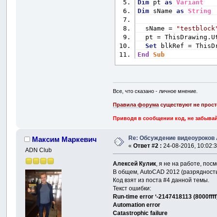
Dim
 pt 
as
Variant
Dim
 sName 
as
String
  sName = 
"testblock
  pt = ThisDrawing.U
Set
 blkRef = ThisD
End
Sub
Все, что сказано - личное мнение.
Правила форума
существуют не прост
Приводя в сообщении код, не забывай
Re: Обсуждение видеоуроков
Максим Маркевич
«
Ответ #2 :
24-08-2016, 10:02:3
ADN Club
Алексей Кулик
, я не на работе, пос
В общем, AutoCAD 2012 (разрядность
Код взят из поста #4 данной темы.
Текст ошибки:
Run-time error ‘-2147418113 (8000ffff
Automation error
Catastrophic failure