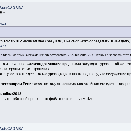
 AutoCAD VBA
6 »
36:13
то
ediczr2012
написал мне сразу в лс, я не смог четко определить, в чем дело
36:13
 отдельную тему "Обсуждение видеоуроков по VBA для AutoCAD", чтобы не засорять этот то
осто изначально
Александр Ривилис
предложил обсуждать уроки в той же теме,
о затеряны в этих страницах.
 эту, оставить здесь только уроки (тогда в шапке подпишу, что обсуждение про
Александром Ривилисом
, потому что изначально это была его идея - так орг
чь
ediczr2012
.
епить тебе свой проект - это файл с расширением .dvb.
 AutoCAD VBA