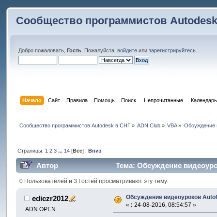
Сообщество программистов Autodesk
Добро пожаловать,
Гость
. Пожалуйста,
войдите
или
зарегистрируйтесь
.
Начало
Сайт
Правила
Помощь
Поиск
 Непрочитанные 
Календарь
Сообщество программистов Autodesk в СНГ
»
ADN Club
»
VBA
»
Обсуждение 
Страницы:
1
2
3
...
14
[
Все
]
Вниз
Автор
Тема: Обсуждение видеоуро
0 Пользователей и 3 Гостей просматривают эту тему.
Обсуждение видеоуроков Aut
ediczr2012
«
:
24-08-2016, 08:54:57 »
ADN OPEN