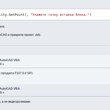
lity.GetPoint(, 
"Укажите точку вставки блока:"
)
ана.
oCAD и прикрепи проект .dvb.
 AutoCAD VBA
0 »
 продукта F107.0.0 SP1
 AutoCAD VBA
9 »
, а не видеороликами.