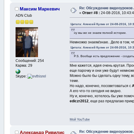
Re: Обсуждение видеоуроков
Максим Маркевич
«
Ответ #8 :
24-08-2016, 10:43:4
ADN Club
Цитата: Алексей Кулик от 24-08-2016, 10:
ну мы же не знаем полной истории.
Немножко знаем/знаю.. Дело в том, ч
Цитата: Алексей Кулик от 24-08-2016, 10:
P.S. Вообще есть предложение - создать
Сообщений: 254
Мне кажется, идея очень крутая. Пр
Карма: 29
еще парочку и они уже будут немножк
Можно было бы сделать одну тему, вот
Skype:
теме.
Но надо, конечно, посоветоваться с
А его что-то сегодня не видно.
Ну и, конечно, хотелось бы уже помо
ediczr2012
, еще раз предлагаю прикр
Мой YouTube
Re: Обсуждение видеоуроков
Александр Ривилис