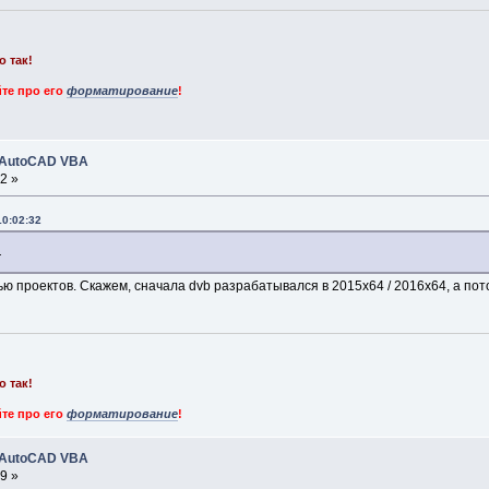
о так!
те про его
форматирование
!
 AutoCAD VBA
2 »
10:02:32
.
 проектов. Скажем, сначала dvb разрабатывался в 2015х64 / 2016х64, а потом
о так!
те про его
форматирование
!
 AutoCAD VBA
9 »