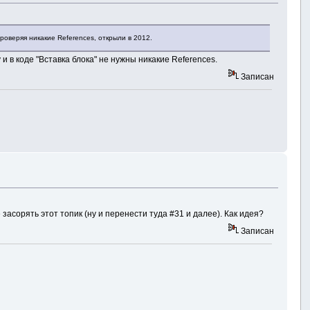
роверяя никакие References, открыли в 2012.
у и в коде "Вставка блока" не нужны никакие References.
Записан
асорять этот топик (ну и перенести туда #31 и далее). Как идея?
Записан