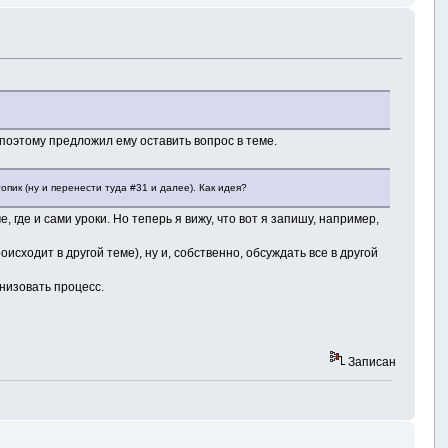
, поэтому предложил ему оставить вопрос в теме.
пик (ну и перенести туда #31 и далее). Как идея?
 где и сами уроки. Но теперь я вижу, что вот я запишу, например,
исходит в другой теме), ну и, собственно, обсуждать все в другой
анизовать процесс.
Записан