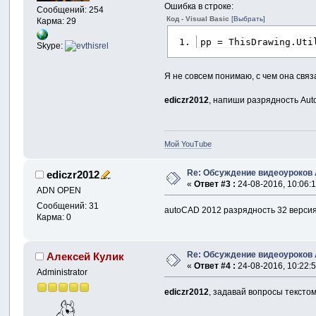
Ошибка в строке:
Сообщений: 254
Код - Visual Basic
[Выбрать]
Карма: 29
pp = ThisDrawing.Uti
Skype:
Я не совсем понимаю, с чем она связ
ediczr2012
, напиши разрядность Aut
Мой YouTube
Re: Обсуждение видеоуроков
ediczr2012
«
Ответ #3 :
24-08-2016, 10:06:1
ADN OPEN
Сообщений: 31
autoCAD 2012 разрядность 32 версия
Карма: 0
Re: Обсуждение видеоуроков
Алексей Кулик
«
Ответ #4 :
24-08-2016, 10:22:5
Administrator
ediczr2012
, задавай вопросы текстом