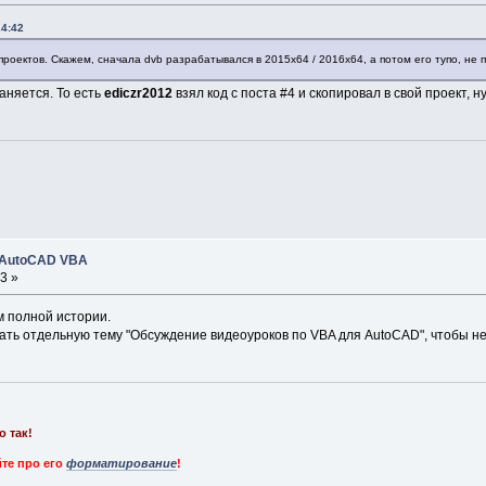
24:42
оектов. Скажем, сначала dvb разрабатывался в 2015х64 / 2016х64, а потом его тупо, не п
раняется. То есть
ediczr2012
взял код с поста #4 и скопировал в свой проект, н
 AutoCAD VBA
3 »
ем полной истории.
ать отдельную тему "Обсуждение видеоуроков по VBA для AutoCAD", чтобы не з
о так!
те про его
форматирование
!