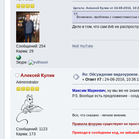
Цитата: Алексей Кулик от 24-08-2016, 10:
Возможно, проблема с совместимостью пр
Дело в том, что сам dvb не распрост
Мой YouTube
Сообщений: 254
Карма: 29
Skype:
Re: Обсуждение видеоуроков
Алексей Кулик
«
Ответ #7 :
24-08-2016, 10:36:1
Administrator
Максим Маркевич
, ну мы же не зна
P.S. Вообще есть предложение - созд
Все, что сказано - личное мнение.
Правила форума
существуют не прост
Сообщений: 1123
Приводя в сообщении код, не забывай
Карма: 173