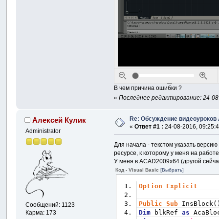
В чем причина ошибки ?
«
Последнее редактирование: 24-08-
Re: Обсуждение видеоуроков
Алексей Кулик
«
Ответ #1 :
24-08-2016, 09:25:4
Administrator
Для начала - текстом указать версию
ресурсе, к которому у меня на работе
У меня в ACAD2009x64 (другой сейчас
Код - Visual Basic
[Выбрать]
Option
Explicit
Public
Sub
 InsBlock(
Сообщений: 1123
Dim
 blkRef 
as
 AcaBlo
Карма: 173