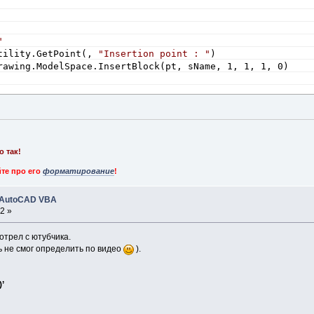
"
tility.GetPoint(, 
"Insertion point : "
)
rawing.ModelSpace.InsertBlock(pt, sName, 1, 1, 1, 0)
о так!
те про его
форматирование
!
 AutoCAD VBA
2 »
мотрел с ютубчика.
 не смог определить по видео
).
)’