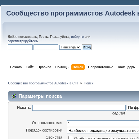
Сообщество программистов Autodesk 
Добро пожаловать,
Гость
. Пожалуйста,
войдите
или
зарегистрируйтесь
.
Начало
Сайт
Правила
Помощь
Поиск
 Непрочитанные 
Календарь
Сообщество программистов Autodesk в СНГ
»
Поиск
Параметры поиска
Искать:
сериал
От пользователя:
Порядок сортировки:
Свойства:
Отображать результаты в виде соо