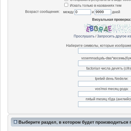
Искать только в названиях тем
Возраст сообщения:
между
и
дней
Визуальная проверка
Прослушать
/
Запросить другое и
Наберите символы, которые изображе
vosemnadцatь-dва*воceмь(6у
factоriал чиcла деvять (сifr
tpetий deнь Nedeли:
vos'moi meсяц goдa:
пяtый mesяц г0дa (английск
Выберите раздел, в котором будет производиться 