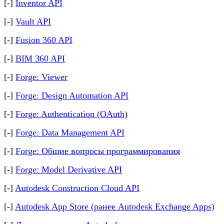
[-]
Inventor API
[-]
Vault API
[-]
Fusion 360 API
[-]
BIM 360 API
[-]
Forge: Viewer
[-]
Forge: Design Automation API
[-]
Forge: Authentication (OAuth)
[-]
Forge: Data Management API
[-]
Forge: Общие вопросы программирования
[-]
Forge: Model Derivative API
[-]
Autodesk Construction Cloud API
[-]
Autodesk App Store (ранее Autodesk Exchange Apps)