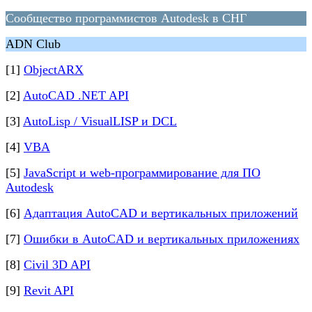
Сообщество программистов Autodesk в СНГ
ADN Club
[1]
ObjectARX
[2]
AutoCAD .NET API
[3]
AutoLisp / VisualLISP и DCL
[4]
VBA
[5]
JavaScript и web-программирование для ПО
Autodesk
[6]
Адаптация AutoCAD и вертикальных приложений
[7]
Ошибки в AutoCAD и вертикальных приложениях
[8]
Civil 3D API
[9]
Revit API