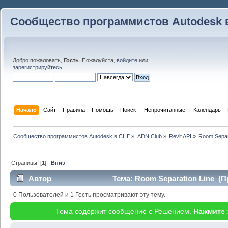
Сообщество программистов Autodesk 
Добро пожаловать,
Гость
. Пожалуйста,
войдите
или
зарегистрируйтесь
.
Начало
Сайт
Правила
Помощь
Поиск
 Непрочитанные 
Календарь
Сообщество программистов Autodesk в СНГ
»
ADN Club
»
Revit API
»
Room Separ
Страницы: [
1
]
Вниз
Автор
Тема: Room Separation Line (П
0 Пользователей и 1 Гость просматривают эту тему.
Тема содержит сообщение с Решением.
Нажмите 