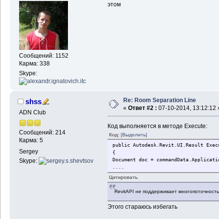
этом
Сообщений: 1152
Карма: 338
Skype:
Re: Room Separation Line
shss
«
Ответ #2 :
07-10-2014, 13:12:12 
ADN Club
Код выполняется в методе Execute:
Сообщений: 214
Код:
[Выделить]
Карма: 5
public Autodesk.Revit.UI.Result Exec
Sergey
{
Document doc = commandData.Applicati
Skype:
....
Цитировать
RevitAPI не поддерживает многопоточность
Этого стараюсь избегать