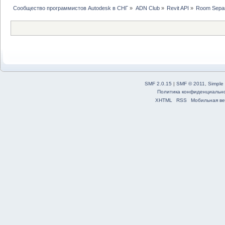
Сообщество программистов Autodesk в СНГ
»
ADN Club
»
Revit API
»
Room Separ
SMF 2.0.15
|
SMF © 2011
,
Simple
Политика конфиденциальн
XHTML
RSS
Мобильная ве