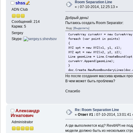
Room Separation Line
shss
«
:
07-10-2014, 12:25:13 »
ADN Club
Добрый день!
Сообщений: 214
Пытаюсь создать Room Separator:
Карма: 5
Код:
[Выделить]
Sergey
CurveArray curveArr = new CurveArray
Skype:
foreach (var point in points)
{
XYZ spt = new XYZ(x1, y1, z1);
XYZ ept = new XYZ(x2, y2, z2);
Line geomLine = Line.CreateBound(spt
curveArr.Append(geomLine);
}
doc.Create.NewRoomBoundaryLines(doc.
Но после создания массива кривых про
В чем может быть проблема?
Спасибо
Re: Room Separation Line
Александр
«
Ответ #1 :
07-10-2014, 13:01:41 
Игнатович
Administrator
А где выполняется код? RevitAPI не п
модели должно быть из нескольких стро