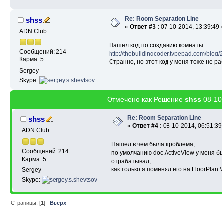
Re: Room Separation Line
shss
«
Ответ #3 :
07-10-2014, 13:39:49 
ADN Club
Нашел код по созданию комнаты
Сообщений: 214
http://thebuildingcoder.typepad.com/blog
Карма: 5
Странно, но этот код у меня тоже не ра
Sergey
Skype:
Отмечено как Решение
shss
08-10
Re: Room Separation Line
shss
«
Ответ #4 :
08-10-2014, 06:51:39
ADN Club
Нашел в чем была проблема,
Сообщений: 214
по умолчанию doc.ActiveView у меня б
Карма: 5
отрабатывал,
как только я поменял его на FloorPlan 
Sergey
Skype:
Страницы: [
1
]
Вверх