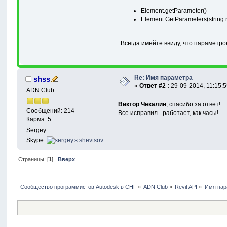
Element.getParameter()
Element.GetParameters(string 
Всегда имейте ввиду, что параметр
Re: Имя параметра
shss
«
Ответ #2 :
29-09-2014, 11:15:5
ADN Club
Виктор Чекалин
, спасибо за ответ!
Сообщений: 214
Все исправил - работает, как часы!
Карма: 5
Sergey
Skype:
Страницы: [
1
]
Вверх
Сообщество программистов Autodesk в СНГ
»
ADN Club
»
Revit API
»
Имя пар