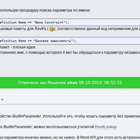
использую процедуру поиска параметра по имени:
efinition.Name == "Base Constraint");
ковые пакеты для Revit'a (
), соответственно данный код неприменим для д
efinition.Name == "Базовая зависимость");
акет - плохая идея.
нутреннее имя, с помощью которого я мог бы обращаться к параметру независ
Отмечено как Решение
shss
08-10-2014, 06:52:22
 »
войство
BuiltInParameter
. Используйте его, чтобы искать параметр без привязк
ие
BuiltInParameter
, можно воспользоваться утилитой
RevitLookup
.
ка параметра конечно можно, но не нужно. В Revit API для этого есть встроен