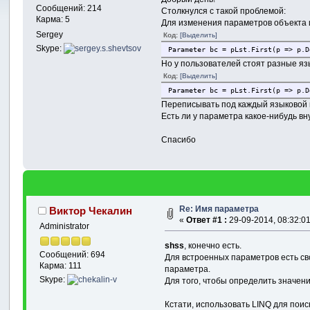
Сообщений: 214
Столкнулся с такой проблемой:
Карма: 5
Для изменения параметров объекта 
Sergey
Код:
[Выделить]
Skype:
Parameter bc = pLst.First(p => p.D
Но у пользователей стоят разные язы
Код:
[Выделить]
Parameter bc = pLst.First(p => p.D
Переписывать под каждый языковой п
Есть ли у параметра какое-нибудь в
Спасибо
Re: Имя параметра
Виктор Чекалин
«
Ответ #1 :
29-09-2014, 08:32:01
Administrator
shss
, конечно есть.
Сообщений: 694
Для встроенных параметров есть с
Карма: 111
параметра.
Skype:
Для того, чтобы определить значен
Кстати, использовать LINQ для поис