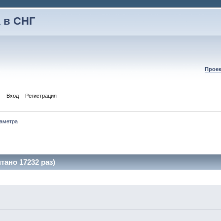
 в СНГ
Проек
Вход
Регистрация
аметра
ано 17232 раз)