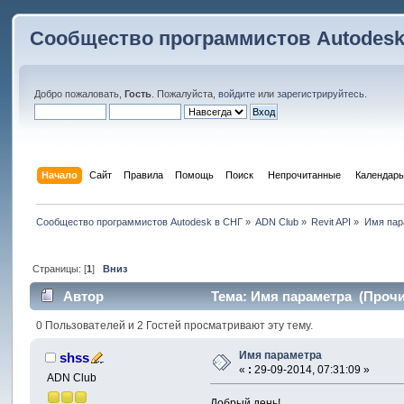
Сообщество программистов Autodesk
Добро пожаловать,
Гость
. Пожалуйста,
войдите
или
зарегистрируйтесь
.
Начало
Сайт
Правила
Помощь
Поиск
 Непрочитанные 
Календарь
Сообщество программистов Autodesk в СНГ
»
ADN Club
»
Revit API
»
Имя пар
Страницы: [
1
]
Вниз
Автор
Тема: Имя параметра (Прочит
0 Пользователей и 2 Гостей просматривают эту тему.
Имя параметра
shss
«
:
29-09-2014, 07:31:09 »
ADN Club
Добрый день!