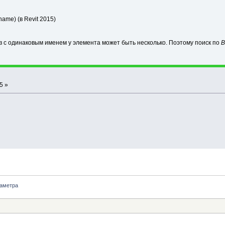
name) (в Revit 2015)
ов с одинаковым именем у элемента может быть несколько. Поэтому поиск по
B
5 »
аметра