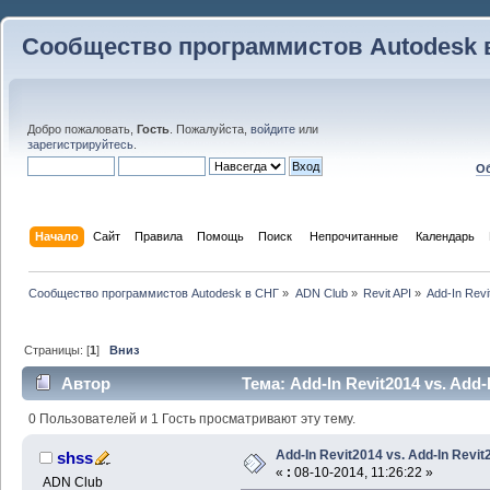
Сообщество программистов Autodesk 
Добро пожаловать,
Гость
. Пожалуйста,
войдите
или
зарегистрируйтесь
.
Об
Начало
Сайт
Правила
Помощь
Поиск
 Непрочитанные 
Календарь
Сообщество программистов Autodesk в СНГ
»
ADN Club
»
Revit API
»
Add-In Revi
Страницы: [
1
]
Вниз
Автор
Тема: Add-In Revit2014 vs. Add-
0 Пользователей и 1 Гость просматривают эту тему.
Add-In Revit2014 vs. Add-In Revit
shss
«
:
08-10-2014, 11:26:22 »
ADN Club