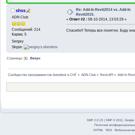
Re: Add-In Revit2014 vs. Add-In
shss
Revit2015.
ADN Club
«
Ответ #2 :
08-10-2014, 13:03:29 »
Сообщений: 214
Спасибо!! Теперь все понятно. Буду знат
Карма: 5
Sergey
Skype:
Страницы: [
1
]
Вверх
Сообщество программистов Autodesk в СНГ
»
ADN Club
»
Revit API
»
Add-In Revi
SMF 2.0.15
|
SMF © 2011
,
Simple
Политика конфиденциальн
XHTML
RSS
Мобильная ве