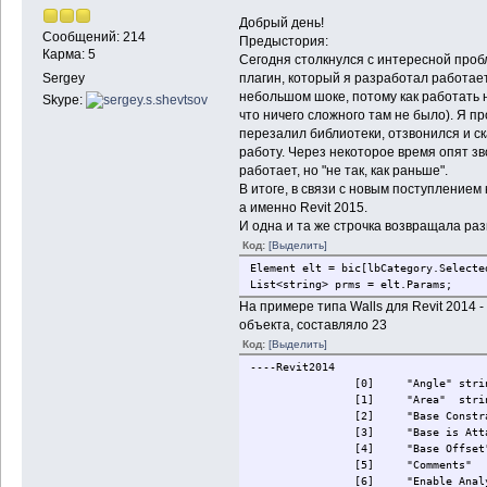
Добрый день!
Сообщений: 214
Предыстория:
Карма: 5
Сегодня столкнулся с интересной пробл
плагин, который я разработал работает
Sergey
небольшом шоке, потому как работать 
Skype:
что ничего сложного там не было). Я пр
перезалил библиотеки, отзвонился и ск
работу. Через некоторое время опят зво
работает, но "не так, как раньше".
В итоге, в связи с новым поступлением
а именно Revit 2015.
И одна и та же строчка возвращала ра
Код:
[Выделить]
Element elt = bic[lbCategory.Selecte
List<string> prms = elt.Params;
На примере типа Walls для Revit 2014
объекта, составляло 23
Код:
[Выделить]
----Revit2014
[0]
"Angle"
stri
[1]
"Area"
stri
[2]
"Base Constr
[3]
"Base is Att
[4]
"Base Offset
[5]
"Comments"
[6]
"Enable Anal