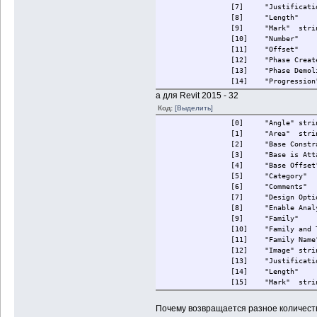
[7]
"Justificati
[8]
"Length"
[9]
"Mark"
stri
[10]
"Number"
[11]
"Offset"
[12]
"Phase Creat
[13]
"Phase Demol
[14]
"Progression
[15]
"Related to 
а для Revit 2015 - 32
[16]
"Room Boundi
Код:
[Выделить]
[17]
"Structural"
[0]
"Angle"
stri
[18]
"Structural 
[1]
"Area"
stri
[19]
"Top Constra
[2]
"Base Constr
[20]
"Top is Atta
[3]
"Base is Att
[21]
"Top Offset"
[4]
"Base Offset
[22]
"Unconnected
[5]
"Category"
[6]
"Comments"
[7]
"Design Opti
[8]
"Enable Anal
[9]
"Family"
[10]
"Family and 
[11]
"Family Name
[12]
"Image"
stri
[13]
"Justificati
[14]
"Length"
[15]
"Mark"
stri
[16]
"Number"
[17]
"Offset"
Почему возвращается разное количест
[18]
"Phase Creat