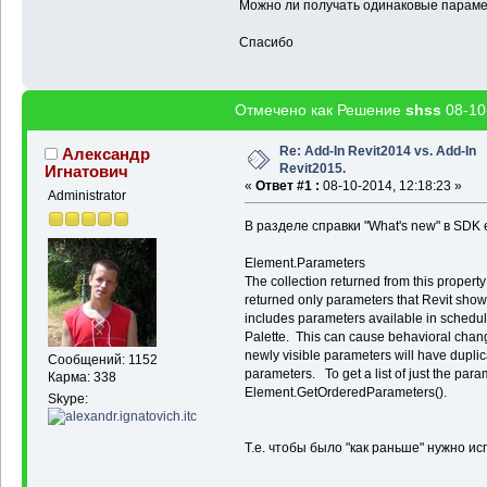
Можно ли получать одинаковые парам
[19]
"Phase Demol
[20]
"Progression
Спасибо
[21]
"Related to 
[22]
"Room Boundi
[23]
"Structural"
[24]
"Structural 
Отмечено как Решение
shss
08-10
[25]
"Top Constra
[26]
"Top is Atta
[27]
"Top Offset"
Re: Add-In Revit2014 vs. Add-In
Александр
[28]
"Type"
stri
Revit2015.
Игнатович
[29]
"Type Id"
«
Ответ #1 :
08-10-2014, 12:18:23 »
[30]
"Type Name"
Administrator
[31]
"Unconnected
В разделе справки "What's new" в SDK 
Element.Parameters
The collection returned from this propert
returned only parameters that Revit showe
includes parameters available in schedul
Palette. This can cause behavioral chang
newly visible parameters will have duplica
Сообщений: 1152
parameters. To get a list of just the para
Карма: 338
Element.GetOrderedParameters().
Skype:
Т.е. чтобы было "как раньше" нужно и